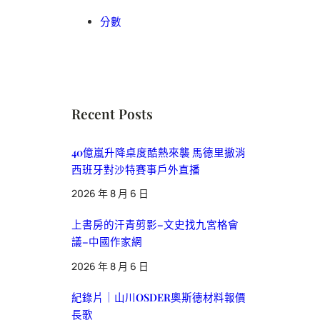
分數
Recent Posts
40億嵐升降桌度酷熱來襲 馬德里撤消
西班牙對沙特賽事戶外直播
2026 年 8 月 6 日
上書房的汗青剪影–文史找九宮格會
議–中國作家網
2026 年 8 月 6 日
紀錄片｜山川OSDER奧斯德材料報價
長歌