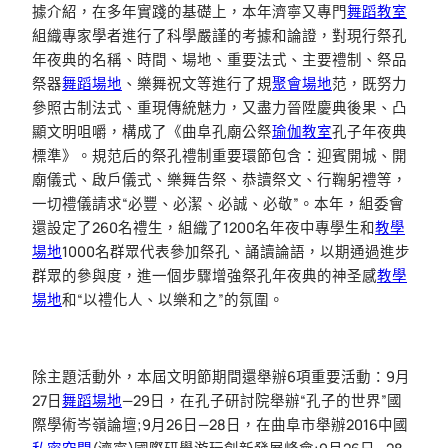
據介紹，在多年實踐的基礎上，本年濟寧又專門
舞蹈教室
組織專家學者進行了科學嚴謹的考據和論證，對現行祭孔
年夜典的名稱、時間、場地、重要法式、主要禮制、祭品
祭器
舞蹈場地
、樂舞祝文等進行了規
聚會場地
范，既努力
參照古制法式、重現傳統魅力，又盡力晉陞慶典後果、凸
顯文明咀嚼，構成了《曲阜孔廟公祭
瑜伽教室
孔子年夜典
標準》。規范后的祭孔禮制重要環節包含：迎賓開城、開
廟儀式、啟戶儀式、樂舞告祭、恭讀祭文、行鞠躬禮等，
一切禮儀請求“必豐、必潔、必誠、必敬”。本年，組委會
還設定了260名禮生，組織了1200名年夜中專學生和
教學
場地
1000名群眾代表參加祭孔、誦讀論語，以期通過進步
群眾的參與度，進一個步驟增強祭孔年夜典的神圣感
教學
場地
和“以禮化人、以樂和之”的氛圍。
除主題活動外，本屆文明節期間還舉辦6項重要活動：9月
27日
舞蹈場地
—29日，在孔子研討院舉辦“孔子的世界”國
際學術岑嶺論壇;9月26日—28日，在曲阜市舉辦2016中國