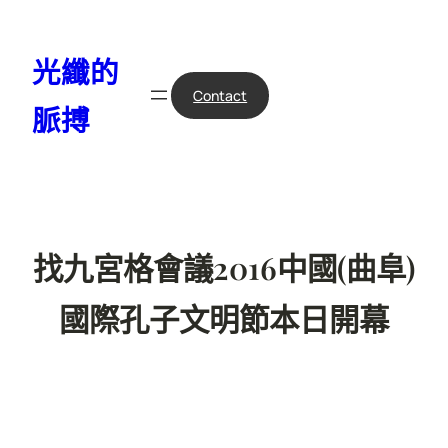
跳
至
光纖的
主
要
Contact
脈搏
內
容
找九宮格會議2016中國(曲阜)
國際孔子文明節本日開幕