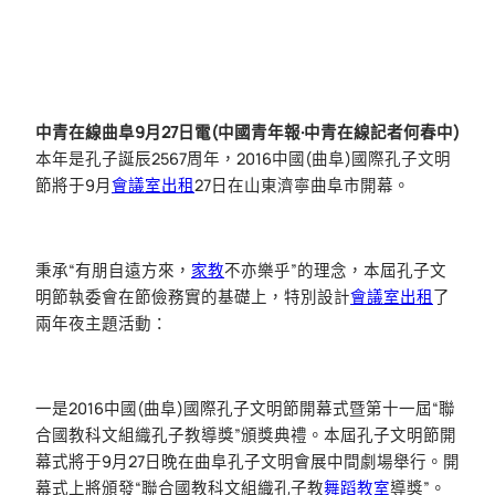
中青在線曲阜9月27日電(中國青年報·中青在線記者何春中)
本年是孔子誕辰2567周年，2016中國(曲阜)國際孔子文明
節將于9月
會議室出租
27日在山東濟寧曲阜市開幕。
秉承“有朋自遠方來，
家教
不亦樂乎”的理念，本屆孔子文
明節執委會在節儉務實的基礎上，特別設計
會議室出租
了
兩年夜主題活動：
一是2016中國(曲阜)國際孔子文明節開幕式暨第十一屆“聯
合國教科文組織孔子教導獎”頒獎典禮。本屆孔子文明節開
幕式將于9月27日晚在曲阜孔子文明會展中間劇場舉行。開
幕式上將頒發“聯合國教科文組織孔子教
舞蹈教室
導獎”。