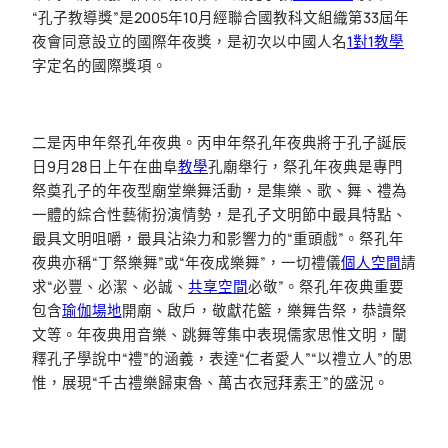
“孔子教導獎”是2005年10月經聯合國教科文組織第33屆年
夜會同意設立的國際年夜獎，是初次以中國人名
1對1教學
字定名的國際獎項。
二是丙申年祭孔年夜典。丙申年祭孔年夜典將于孔子誕辰
日9月28日上午在曲阜
教學
孔廟舉行，祭孔年夜典是專門
祭奠孔子的年夜型廟堂樂舞活動，是集樂、歌、舞、禮為
一體的綜合性藝術扮演情勢，是孔子文明節中最具特點、
最具文明咀嚼，最具沾染力和影響力的“重頭戲”。祭孔年
夜典亦稱“丁祭樂舞”或“年夜成樂舞”，一切禮儀
個人空間
請
求“必豐、必潔、必誠、
共享空間
必敬”。祭孔年夜典重要
包含
瑜伽場地
開廟、啟戶，敬獻花籃，樂舞告祭，恭讀祭
文等。年夜典用音樂、跳舞等集中表現儒家思惟文明，闡
釋孔子學說中“禮”的涵義，表達“仁者愛人”“以禮立人”的思
惟，展現“千古禮樂歸東魯、萬古衣冠拜素王”的盛況。