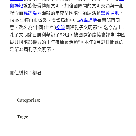
伽場地
近族優秀傳統文明，加強國際間的文明交通與一起
配合而
舞蹈場地
舉辦的年夜型國際性節慶活動
聚會場地
，
1989年經山東省委、省當局和中心
教學場地
有關部門同
意，改名為“中國(曲阜)
交流
國際孔子文明節”。迄今為止，
孔子文明節已勝利舉辦了32屆，被國際節慶協會評為“中國
最具國際影響力的十年夜節慶活動”。本年9月27日開幕的
是第33屆孔子文明節。
責任編輯：柳君
Categories:
Tags: