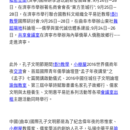
私密空間
(濟寧)國際研學游玩創新發展峰會;9月26日—28
日，在濟寧市舉辦著名商會會長“東方圣城行”; 9月25日—
28日，在濟寧市舉行聯合國教科文組織全平易近教導
1對1
教學
國際研討會;9月26日—28日，在曲阜市舉辦山東社
舞
蹈場地
科論壇——儒學與當代誠信體系建設;9月24日—26
日，
共享會議室
在濟寧市舉辦海內華僑華人僑胞故鄉行——
走進濟寧。
此外，孔子文明節期間
1對1教學
，
小樹屋
2016世界儒商年
夜
交流
會、首屆國際青年儒學論壇暨“孟子年夜講堂”之
《孟子》七篇開講啟動儀式、2016中國任城任子文明論壇
瑜伽教室
、第三屆中華詩賦聯書畫名家孔子故鄉行、儒家
文明與太極養生、文明惠平易近系列活動等各項
會議室出
租
主題活動同時舉行。
中國(曲阜)國際孔子文明節是為了紀念偉年夜的思惟家、
小樹屋
教導家、儒家學派的創始人孔子，弘揚中華平易
瑜