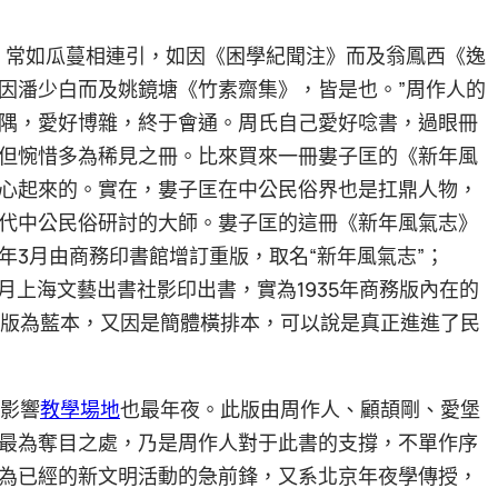
，常如瓜蔓相連引，如因《困學紀聞注》而及翁鳳西《逸
因潘少白而及姚鏡塘《竹素齋集》，皆是也。”周作人的
隅，愛好博雜，終于會通。周氏自己愛好唸書，過眼冊
但惋惜多為稀見之冊。比來買來一冊婁子匡的《新年風
心起來的。實在，婁子匡在中公民俗界也是扛鼎人物，
代中公民俗研討的大師。婁子匡的這冊《新年風氣志》
35年3月由商務印書館增訂重版，取名“新年風氣志”；
年9月上海文藝出書社影印出書，實為1935年商務版內在的
務版為藍本，又因是簡體橫排本，可以說是真正進進了民
，影響
教學場地
也最年夜。此版由周作人、顧頡剛、愛堡
最為奪目之處，乃是周作人對于此書的支撐，不單作序
為已經的新文明活動的急前鋒，又系北京年夜學傳授，