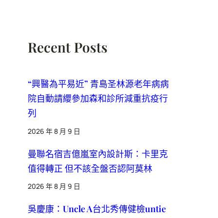
Recent Posts
“興醫為平易近” 青島圣林源老年病病
院自動請纓參加森和診所減重抗疫行
列
2026 年 8 月 9 日
曼聯名宿吉億嵐室內設計斯：卡里克
值得轉正 但不該全盤否認阿莫林
2026 年 8 月 9 日
吳慶康：Uncle A台北秀傳健檢untie