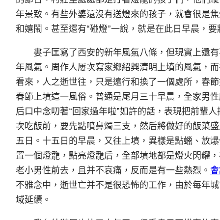
年景致。有些外婆還沒有送燈來的孩子，就會很是焦
和嬉鬧。甚至還有“碰燈”一說，就是在此日早晨，
婁子匡寫了西安的新年風氣八條，但現實上還有
年風氣。周作人屢次寫家鄉紹興清明上墳的風氣，而
看來，人之逝世往，只是遠行和換了一個處所，春節
春節上墳這一風俗。普通是尾月三十早晨，全家男性
后口中念叨著“回家過年啦”如許的話，表現把前輩
次吃飯前，要先點噴鼻燭三支，然后將做好的飯菜盛
五日。十五日的早晨，又往上墳，異樣是點蠟、放爆
置一個燈籠，點亮燈籠后，全部墳地都是燈火閃耀，
老小男性前去，且并不哀痛，反而是有一些熱烈。
會
不雅念中，逝世亡并不是很恐怖的工作，由於每年城
域延續。