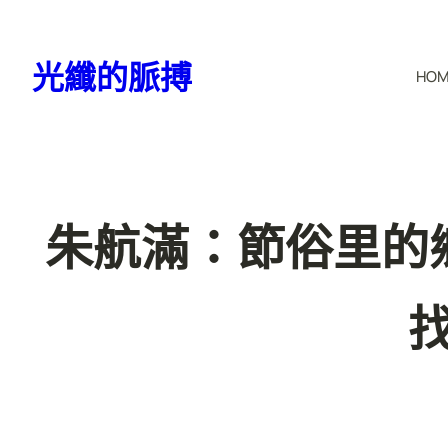
跳
至
光纖的脈搏
HO
主
要
內
容
朱航滿：節俗里的鄉