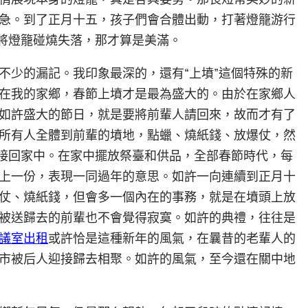
急。到了正月十五，孩子們會合體出動，打著燈籠游行
要將燈籠碰燒失落，那才算是美滿。
不少的漏記。我印象最深的，還有“上墳”這個特殊的新
在我的家鄉，春節上墳才是最為盛大的。由於在家鄉人
如許盛大的節日，就是要將前輩人請回來，故而才有了
所有人全體到前輩的墳地，點蠟、燒紙錢、放爆仗，然
人接回家中。在家中擺放祭臺和供品，全部春節時代，每
上一份，表現一同過年的意思。如許一向連續到正月十
仗、燒紙錢，但會多一個內在的事務，就是在墳頭上放
被送歸去的前輩也不會覺得寂寞。如許的典禮，往往是
議室出租
或許恰是這種新年的風氣，在曩昔的老輩人的
市被后人迎接歸去相聚。如許的風氣，至今還在關中地