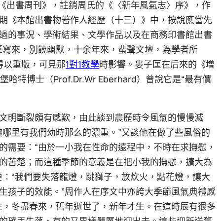
印的《出書周刊》，註銷周氏的《〈新年風氣志〉序》，作
期《本館出書物著作人經歷（十三）》中，按說應當先
過的事況、學術結果、文學作品以及在商務印書館出書
筆寫來，別饒幽默，十余年來，蜚聲文壇，為學者所
得以重版，可見那
1對1教學
時影響。婁子匡在后來的《增
士（Prof.Dr.Wr Eberhard）曾說它是“最有價
文明斷裂頗有感歎，由此談到農歷時令風氣的慢慢滅
趣哪里有我們幼時那么的濃重。”又談他在做了些風俗的
的需要：“由於一小我在性命的遠程中，不時在求撫慰，
的苦楚；而這種季節的意義是在把小我的撫慰，擴大為
要：“我們要失落龍燈，跳獅子，放炊火，點花燈，讓大
生孩子的效能。”周作人在序文中亦誇大季節風氣典禮感
往，冬盡春來，舊年逝世了，新年才生。在這時辰有很多
的確丟失落，有的又異樣嚴厲地迎出去。這些迎新送舊