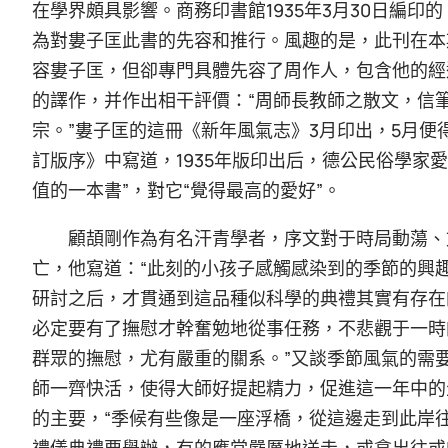
在學界頗具影響。商務印書館1935年3月30日編
為對婁子匡此書的先容和推行。風趣的是，此刊在本
容婁子匡，但卻專門具體先容了周作人，包含他的經
的譯作，并作出相干評價：“周師長教師之散文，信
宗。”婁子匡的這冊《新年風氣志》3月印出，5月便
訂版序》中寫道，1935年版印出后，德公民俗學家愛堡哈特博
值的一本書”，對它“覺得最高的愛好”。
顧頡剛作為有名汗青學者，序文對于時局動蕩、
亡，他寫道：“此刻的小孩子感觸感染到的季節的興
研討之后，才貫通到這品種似科學的典禮其實有存在
必定要有了撫慰才幹奮勉地從事任務，不悲觀于一時
群眾的撫慰，尤有嚴重的關系。”又談季節風氣的需
師一齊快活，使得大師好提起精力，促進這一年中的
的主要，“季候有些像是一座浮橋，從這邊走到此岸
禮儀典禮要舉辦，有的應當嚴厲地送走，或拿出往或