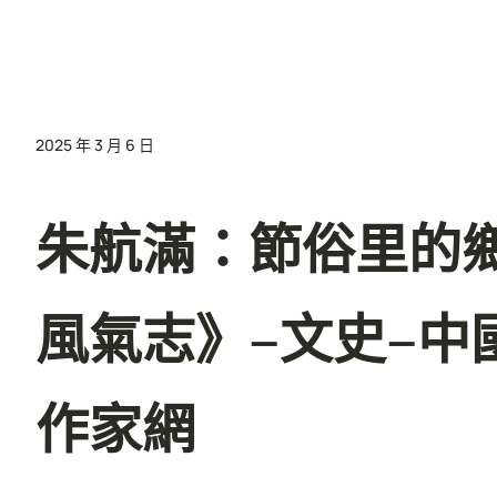
2025 年 3 月 6 日
朱航滿：節俗里的鄉
風氣志》–文史–中
作家網