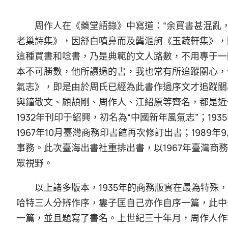
周作人在《藥堂語錄》中寫道：“余買書甚混亂
老巢詩集》，因舒白噴鼻而及龔漚舸《玉蔬軒集》，
這種買書和唸書，乃是典範的文人路數，不用專于一
本不可勝數，他所讀過的書，我也常有所追蹤關心，
氣志》，即是由於周氏已經為此書作過序文才追蹤關
與鐘敬文、顧頡剛、周作人、江紹原等齊名，都是近
1932年刊印于紹興，初名為“中國新年風氣志”；19
1967年10月臺灣商務印書館再次修訂出書；1989
事務。此次臺海出書社重排出書，以1967年臺灣商
眾視野。
以上諸多版本，1935年的商務版實在最為特殊
哈特三人分辨作序，婁子匡自己亦作自序一篇，此中
一篇，並且題寫了書名。上世紀三十年月，周作人作