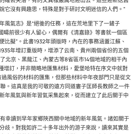
說它沒有興趣思，特殊是對于研討文明迷信的人們。”
年風氣志》是“絕後的任務，這在荒地里下了一鏟子
中國疇前很少有人留心，偶爾有《清嘉錄》等書就一個區
比擬”。此書1932年頭版時，內在的事務涵蓋江蘇、
1935年增訂重版時，增添了云南、貴州兩個省份的五個
充了北京、黑龍江、內蒙古等8省區市14個地域的相干內
這種增訂，并非簡略地匯集材料，愛堡哈特在序文中就對
有過風俗的材料的匯集，但那些材料中年夜部門只是從文
’毫有關聯。這真是我的可敬的遠方同道婁子匡師長教師之一件
新年風氣與新年習氣采集起來，從而建立了此后關于中
我也有幸讀到早年家鄉陜西關中地域的新年風氣。諸如關于
分歧。對我如許二十多年出外的游子來說，讀來其實是