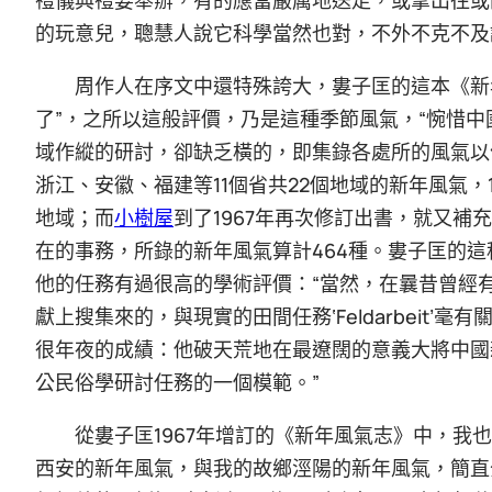
的玩意兒，聰慧人說它科學當然也對，不外不克不及
周作人在序文中還特殊誇大，婁子匡的這本《新
了”，之所以這般評價，乃是這種季節風氣，“惋惜
域作縱的研討，卻缺乏橫的，即集錄各處所的風氣以便
浙江、安徽、福建等11個省共22個地域的新年風氣，
地域；而
小樹屋
到了1967年再次修訂出書，就又補
在的事務，所錄的新年風氣算計464種。婁子匡的
他的任務有過很高的學術評價：“當然，在曩昔曾經
獻上搜集來的，與現實的田間任務‘Feldarbeit
很年夜的成績：他破天荒地在最遼闊的意義大將中國
公民俗學研討任務的一個模範。”
從婁子匡1967年增訂的《新年風氣志》中，
西安的新年風氣，與我的故鄉涇陽的新年風氣，簡直