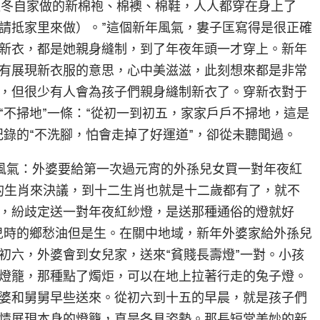
往冬自家做的新棉袍、棉襖、棉鞋，人人都穿在身上了
請抵家里來做）。”這個新年風氣，婁子匡寫得是很正確
新衣，都是她親身縫制，到了年夜年頭一才穿上。新年
有展現新衣服的意思，心中美滋滋，此刻想來都是非常
，但很少有人會為孩子們親身縫制新衣了。穿新衣對于
不掃地”一條：“從初一到初五，家家戶戶不掃地，這是
錄的“不洗腳，怕會走掉了好運道”，卻從未聽聞過。
燈’風氣：外婆要給第一次過元宵的外孫兒女買一對年夜紅
子的生肖來決議，到十二生肖也就是十二歲都有了，就不
，紛歧定送一對年夜紅紗燈，是送那種通俗的燈就好
兒時的鄉愁油但是生。在關中地域，新年外婆家給外孫兒
初六，外婆會到女兒家，送來“貧賤長壽燈”一對。小孩
燈籠，那種點了燭炬，可以在地上拉著行走的兔子燈。
婆和舅舅早些送來。從初六到十五的早晨，就是孩子們
情展現本身的燈籠，真是各具姿勢。那長短常美妙的新