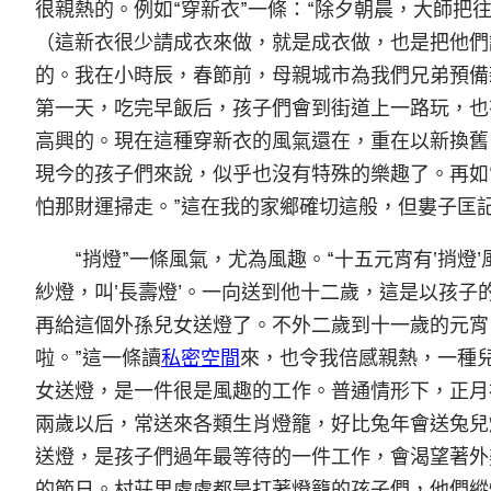
很親熱的。例如“穿新衣”一條：“除夕朝晨，大師把
（這新衣很少請成衣來做，就是成衣做，也是把他們
的。我在小時辰，春節前，母親城市為我們兄弟預備
第一天，吃完早飯后，孩子們會到街道上一路玩，也
高興的。現在這種穿新衣的風氣還在，重在以新換舊
現今的孩子們來說，似乎也沒有特殊的樂趣了。再如“
怕那財運掃走。”這在我的家鄉確切這般，但婁子匡記
“捎燈”一條風氣，尤為風趣。“十五元宵有‘捎
紗燈，叫‘長壽燈’。一向送到他十二歲，這是以孩
再給這個外孫兒女送燈了。不外二歲到十一歲的元宵
啦。”這一條讀
私密空間
來，也令我倍感親熱，一種
女送燈，是一件很是風趣的工作。普通情形下，正月
兩歲以后，常送來各類生肖燈籠，好比兔年會送兔兒
送燈，是孩子們過年最等待的一件工作，會渴望著外
的節日。村莊里處處都是打著燈籠的孩子們，他們縱