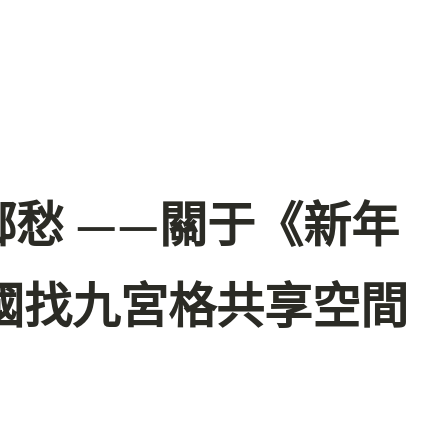
愁 ——關于《新年
國找九宮格共享空間