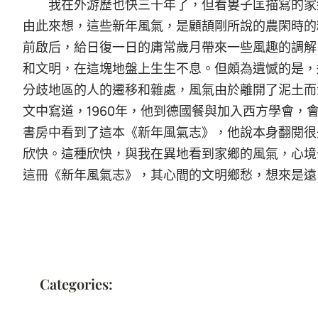
我在外游歷也快三十年了，但看婁子匡描寫的家
由此來想，這些新年風氣，是顧頡剛所說的農閑時的
前啟后，給日復一日的庸常歲月帶來一些風趣的調解
和文明，在這塊地盤上生生不息。但頗為遺憾的是，
分歧地區的人的遷移和雜處，風氣由於離開了泥土而
文中寫道，1960年，他到德國餐與加入西方學會，會見了
書房中看到了這本《新年風氣志》，他說本身翻閱很
欣快。這種欣快，與我在異地看到家鄉的風氣，心境
這冊《新年風氣志》，其心間的文明鄉愁，想來是遠
Categories: