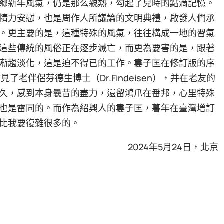
鄉新年風氣，仍是那么親熱，勾起了兒時的點滴記憶。
精力安慰，也是周作人所議論的文明典禮，啟發人們承
。更主要的是，這種特殊的風氣，往往構成一地的習氣
這些傳統的風俗正在逐步滅亡，而更為要害的是，跟著
漸趨淡化，這是迫不得已的工作。婁子匡在修訂版的序
老伴侶芬德生博士（Dr.Findeisen），并在老友的
久，感到本身曩昔的盡力，還留鴻爪在番邦，心里特殊
也是雷同的。而作為紹興人的婁子匡，暮年在臺灣增訂
比我要復雜很多的。
2024年5月24日，北京