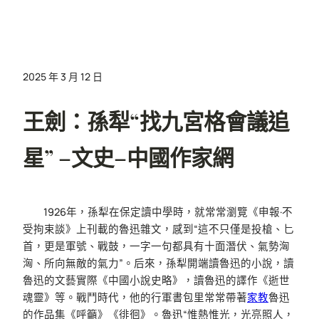
2025 年 3 月 12 日
王劍：孫犁“找九宮格會議追
星” –文史–中國作家網
1926年，孫犁在保定讀中學時，就常常瀏覽《申報·不
受拘束談》上刊載的魯迅雜文，感到“這不只僅是投槍、匕
首，更是軍號、戰鼓，一字一句都具有十面潛伏、氣勢洶
洶、所向無敵的氣力”。后來，孫犁開端讀魯迅的小說，讀
魯迅的文藝實際《中國小說史略》，讀魯迅的譯作《逝世
魂靈》等。戰鬥時代，他的行軍書包里常常帶著
家教
魯迅
的作品集《呼籲》《徘徊》。魯迅“惟熱惟光，光亮照人，