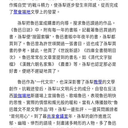
作燭自焚”的戰斗精力，使孫犁逐步發生崇拜感，從而完成
了
聚會場地
文學上的發蒙。
孫犁把魯迅當成購書的向導，搜求魯迅讀過的作品。
《魯迅日誌》中，附有每一年的書賬，記載著魯迅買過的
書，孫犁便“按圖索驥”，魯迅書賬中年夜半的書，孫犁都
買到了。魯迅曾為許世瑛開過一張書目，這也成了孫犁買
書的參考。據此，他買了《世說新語》《四庫全書簡明目
次》。魯迅常常在文章里提到的書名，如《清代文字獄
檔》《漢魏六朝名家集》《農書》等，孫犁也認定那必是
好書，便絕不遲疑地買了。
魯迅作為“一代文宗”，也深深影響了孫犁
教學
的文學
創作。抗戰迸發后，孫犁以文明兵士的成分，自發在反法
西
瑜伽場地
斯疆場上宣揚魯迅、歌唱魯迅，表現魯迅明快
的思惟、實際的情懷和燭光般的暖和。當有人傳播鼓吹“魯
迅雜文不是文學作品”時，孫犁一邊批評、一邊質問譭謗者
“是何用心”。到了暮
共享會議室
年，孫犁的創作進進沉
郁、幽暗、慘烈的語境，刻畫諸多畸形的人物，多了魯迅