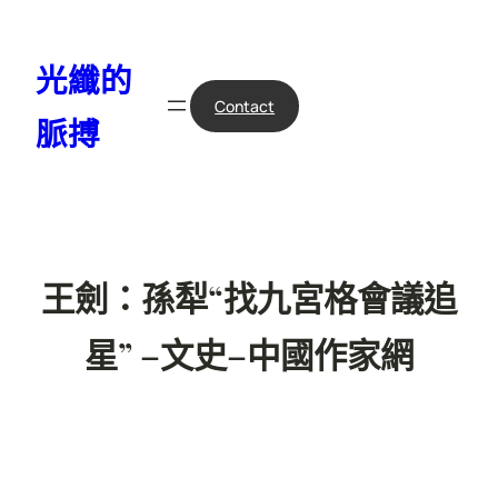
跳
至
光纖的
主
要
Contact
脈搏
內
容
王劍：孫犁“找九宮格會議追
星” –文史–中國作家網