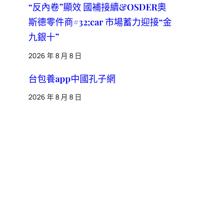
“反內卷”顯效 國補接續&OSDER奧
斯德零件商#32;car 市場蓄力迎接“金
九銀十”
2026 年 8 月 8 日
台包養app中國孔子網
2026 年 8 月 8 日