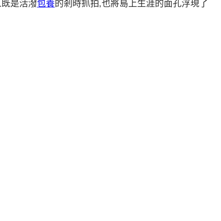
人既是活潑
包養
的剎時抓拍,也將島上生涯的面孔浮現了