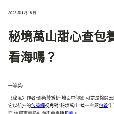
2025 年 1 月 18 日
秘境萬山甜心查包
看海嗎？
一等獎:
《秘境》作者:鄧衛芳賞析:地面中仰望,可謂是撥開云
它以航拍的
包養網
視角對“秘境萬山”這一主題
包養
作
面,便得畫面熟動而不至平庸
包養
。