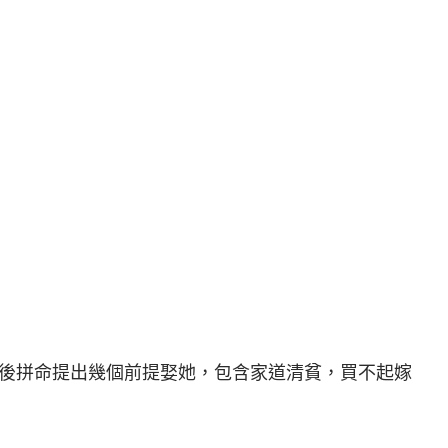
後拼命提出幾個前提娶她，包含家道清貧，買不起嫁