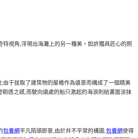
奇特視角,浮現出海灘上的另一種美。如許獨具匠心的照
面上由于拔取了建筑物的屋檐作為遠景而構成了一個精美
瑩剔透之感,而駛向遠處的船只激起的海浪則給畫面涂抹
的
包養網
平凡陌頭即景,由於并不平常的構圖,
包養網
使得