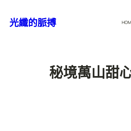
跳
至
光纖的脈搏
HO
主
要
內
容
秘境萬山甜