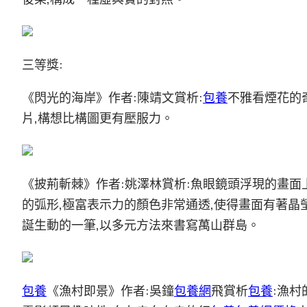
三等獎:
《閃光的海岸》作者:陳靖文賞析:
包養
不雅看煙花的
片,構想比構圖更有壓服力。
《披荊斬棘》作者:姚澤林賞析:魚眼鏡頭浮現的畫
的弧形,極富表示力的顏色非常通透,使得畫面有著晶
誕生動的一筆,以多元方法來書寫萬山群島。
包養
《漁村即景》作者:吳鐘
包養網
飛賞析
包養
:漁村