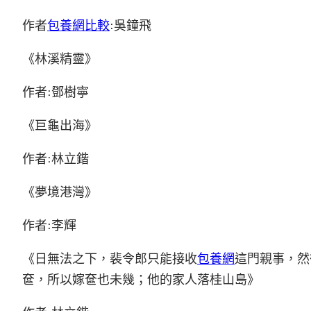
作者
包養網比較
:吳鐘飛
《林溪精靈》
作者:鄧樹寧
《巨龜出海》
作者:林立鍇
《夢境港灣》
作者:李輝
《日無法之下，裴令郎只能接收
包養網
這門親事，然
奩，所以嫁奩也未幾；他的家人落桂山島》