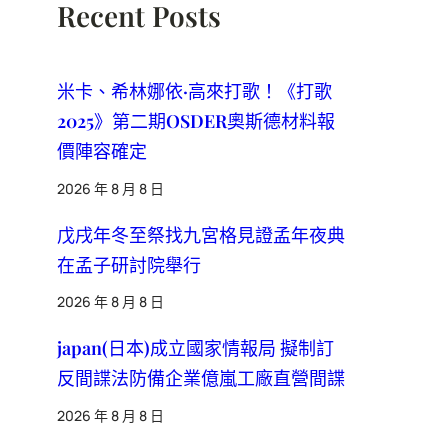
Recent Posts
米卡、希林娜依·高來打歌！《打歌
2025》第二期OSDER奧斯德材料報
價陣容確定
2026 年 8 月 8 日
戊戌年冬至祭找九宮格見證孟年夜典
在孟子研討院舉行
2026 年 8 月 8 日
japan(日本)成立國家情報局 擬制訂
反間諜法防備企業億嵐工廠直營間諜
2026 年 8 月 8 日