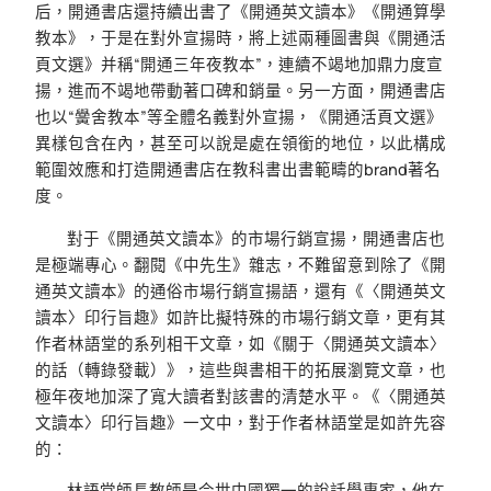
后，開通書店還持續出書了《開通英文讀本》《開通算學
教本》，于是在對外宣揚時，將上述兩種圖書與《開通活
頁文選》并稱“開通三年夜教本”，連續不竭地加鼎力度宣
揚，進而不竭地帶動著口碑和銷量。另一方面，開通書店
也以“黌舍教本”等全體名義對外宣揚，《開通活頁文選》
異樣包含在內，甚至可以說是處在領銜的地位，以此構成
範圍效應和打造開通書店在教科書出書範疇的brand著名
度。
對于《開通英文讀本》的市場行銷宣揚，開通書店也
是極端專心。翻閱《中先生》雜志，不難留意到除了《開
通英文讀本》的通俗市場行銷宣揚語，還有《〈開通英文
讀本〉印行旨趣》如許比擬特殊的市場行銷文章，更有其
作者林語堂的系列相干文章，如《關于〈開通英文讀本〉
的話（轉錄發載）》，這些與書相干的拓展瀏覽文章，也
極年夜地加深了寬大讀者對該書的清楚水平。《〈開通英
文讀本〉印行旨趣》一文中，對于作者林語堂是如許先容
的：
林語堂師長教師是今世中國獨一的說話學專家，他在