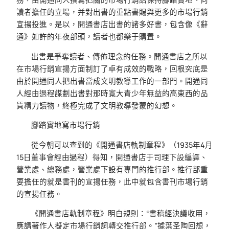
讀者擔任的立場，并對出書的重點書賜與更多的市場行銷
宣揚投進。是以，開通書店出書的諸多好書，包含像《辭
通》如許的年夜部頭，讀者也都樂于購置。
出書是爭奪讀者、傳佈理念的任務。開通書店之所以
在市場行銷宣揚方面制訂了卓有成效的戰略，回根究底是
由於開通同人把出書當成文明教導工作的一部門。開通同
人經由過程謀劃出書對那時寬大青少年無益的高東西的品
質精力讀物，終極完成了文明教導發蒙的幻想。
腳踏實地寫市場行銷
從今朝可以查到的《開通書店軌制章程》（1935年4月
15日董事會經由過程）得知，開通書店于司理下設編譯、
營業處、總務處，營業處下設有專門的推行部。推行部重
要擔任的就是書刊的宣揚任務，此中就包含書刊市場行銷
的宣揚任務。
《開通書店軌制章程》明白規則：“書稿經決議收用，
應請著作人擬定市場行銷詞轉交推行部。”據葉圣陶回想，