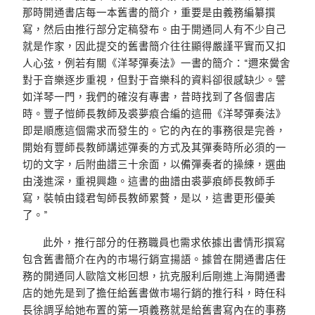
那時開通書店每一本舊書的簡介，重要是由義務編纂撰
寫，然后由推行部分定稿發布。由于開通同人有不少自己
就是作家，因此提交的舊書簡介往往顯得嚴謹平實而又扣
人心弦，例若有關《洋琴彈奏法》一書的簡介：“邇來黌舍
對于音樂逐步重視，但對于音樂科的資料卻很感缺少。譬
如洋琴一門，我們的確沒有專書，昔時找到了各個書店
時。豐子愷師長教師及裘夢痕合編的這冊《洋琴彈奏法》
即是順應這個需求而發生的。它的內在的事務很是完善，
開始有豐師長教師講述彈奏的方式及其彈奏時所必須的一
切的文字，后附曲譜三十余面，以備彈奏者的操練，選曲
由淺進深，重視興趣。這書的曲譜由裘夢痕師長教師手
寫，裝幀由錢君匋師長教師累贅，是以，這書更形優美
了。”
此外，推行部分的任務職員也需求依據出書情形撰寫
包含舊書簡介在內的市場行銷宣揚語。據曾在開通書店任
務的開通同人歐陰文彬回想，抗克服利后剛進上海開通書
店的她先是到了擔任給舊書做市場行銷的推行科，時任科
長徐調孚給她布置的第一項義務就是給舊書寫內在的事務