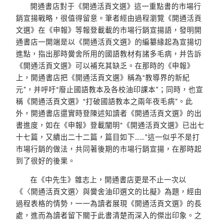
開通書店對于《開通活頁文選》這一重點書的市場行
銷宣揚戰略，很值得留意。筆者經由過程瀏覽《開通活頁
文選》在《申報》等報登載載的市場行銷宣揚語，發明開
通書店一開端是以《開通活頁文選》的編纂緣起為宣揚切
進點，指出那時黌舍所用的國語教材有諸多毛病，并告訴
《開通活頁文選》可以補充其缺乏。在那時的《申報》
上，開通書店把《開通活頁文選》稱為“教導界的新紀
元”，并呼吁“廢止國語教本及各校油印課本”；同時，也宣
稱《開通活頁文選》“打破國語教本之兩年夜毛病”。此
外，開通書店還實時登陳述知讀者《開通活頁文選》的出
書進度，如在《申報》登載闡明“《開通活頁文選》已出七
十七篇，又續出二十二篇，篇目如下……”這一似乎不是打
市場行銷的做法，共同著後期的市場行銷宣揚，在那時起
到了很好的後果。
在《中先生》雜志上，開通書店更是不止一次以
《〈開通活頁文選〉與黌舍油印選文的比擬》為題，經由
過程表格的情勢，一一為讀者展現《開通活頁文選》的長
處，進而為讀者留下關于此書清楚而深入的傑出印象。之