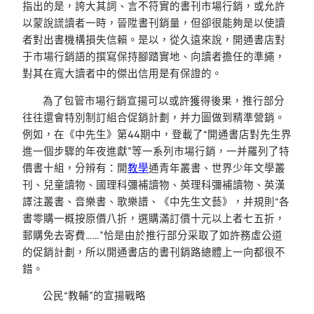
指出的是，誇大其詞、言不符實的書刊市場行銷，或允許
以蒙說謊讀者一時，晉陞書刊銷量，但卻很能夠是以使讀
者對出書機構損失信賴。是以，從久遠來說，開通書店對
于市場行銷語的撰寫保持腳踏實地、向讀者擔任的準繩，
對其在寬大讀者中的傑出信用是有保證的。
為了包管市場行銷宣揚可以或許獲得後果，推行部分
往往還會特別制訂組合促銷計劃，并力圖做到精準營銷。
例如，在《中先生》第44期中，登載了“開通書店對先生界
進一個步驟的年夜進獻”等一系列市場行銷，一并羅列了特
價書十組，分辨有：開
教學
通青年叢書、世界少年文學叢
刊、兒童讀物、國理科彌補讀物、英理科彌補讀物、英漢
譯注叢書、音樂書、歌樂譜、《中先生文藝》，并規則“各
書零購一概按原價八折，選購滿訂價十元以上者七五折，
郵購免去寄費……”恰是由於推行部分采取了如許務虛公道
的促銷計劃，所以開通書店的書刊銷路總體上一向都很不
錯。
公民“教輔”的宣揚戰略