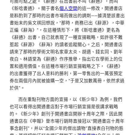
可圈可點之處。《辭通》在出書前不叫《辭通》，而叫
《新唸書通》。關于書名
個人空間
的這一修改，開通書店
是斟酌到了那時的出書市場而做出的調劑——據清楚該書出
書始末的吳文祺回想說，“那時，商務已出《辭源》，中華
正編《辭海》”，在這種情形下，將《新唸書通》更名為
《辭通》出書，自己就表現了一種宣揚戰略，如許很不難
惹起《辭源》《辭海》的讀者追蹤關心。之后，開通書店
請來了那時的學術文明名家章太炎、胡適、錢玄同、劉年
夜白、林語堂為《辭通》作序推舉，指出它在學術上的位
置和適用價值。在這種市場行銷宣揚戰略之下，《辭通》
的出書獲得了出人意料的勝利，第一零售出的一萬張預定
券在兩個月內就被搶購一空，“于是又加數萬冊，依然求過
於供”。
而在重點刊物方面的宣揚，以《新少年》為例，我們
也可以看得出開通書店對于市場行銷宣揚是很講求戰略
的。《新少年》創刊于開通書店開辦十周年之際，因此開
通書店在《申報》登市場行銷時直接冠以“開通書店十周年
事念創刊”，并以“全國少年的傑出讀物”直接表白刊物的態