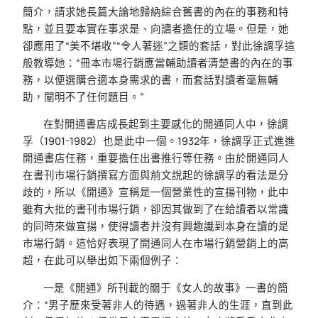
簡介，請求她長篇大論地歸納綜合舊書的內在的事務和特
點，並且要本實在事求是、向讀者擔任的立場。但是，她
卻應用了“美不堪收”“令人著迷”之類的套話，對此徐調孚這
般教導她：“冊本市場行銷應當輔助讀者清楚書的內在的事
務，以便選購合適本身需求的書，而套話對讀者毫無輔
助，闡明不了任何題目。”
在對開通書店成長起到主要感化的開通同人中，徐調
孚（1901-1982）也是此中一個。1932年，徐調孚正式進進
開通書店任務，重要擔任出書推行等任務。由於開通同人
在書刊市場行銷撰寫方面與前文說起的徐調孚的看法是分
歧的，所以《開通》宣稱是一個營業性的宣揚刊物，此中
雖有大批的書刊市場行銷，卻因其做到了在給讀者以常識
的同時來做宣揚，使得讀者并沒有興趣識到本身在讀的是
市場行銷。這恰好表現了開通同人在市場行銷營銷上的高
超，在此可以舉出如下兩個例子：
一是《開通》所刊載的關于《女人的故事》一書的簡
介：“男子歷來受著非人的待遇，過著非人的生涯，直到此