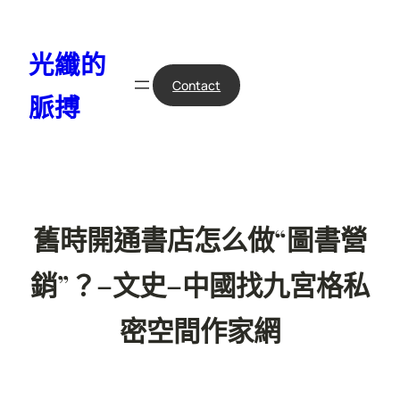
跳
至
光纖的
主
要
Contact
脈搏
內
容
舊時開通書店怎么做“圖書營
銷”？–文史–中國找九宮格私
密空間作家網