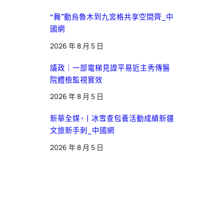
“舞”動烏魯木到九宮格共享空間齊_中
國網
2026 年 8 月 5 日
議政｜一部電梯見證平易近主秀傳醫
院體檢監視實效
2026 年 8 月 5 日
新華全媒+丨冰雪查包養活動成績新疆
文旅新手刺_中國網
2026 年 8 月 5 日