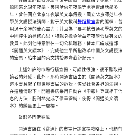
德國來比錫年夜學、美國哈佛年夜學等處專習說話學多
年，曾任國立北京年夜學英文學傳授，國立北京師范年夜
學英文講授法講師，對于英文教科
舞蹈教室
書的編輯，曾
用過十余年的苦心盡力；并且為了要考核普通初學英文的
中國粹生的進修心思，特親身擔負清華年夜學低級英文的
教員。此刻他特意辭往一切公私職務，替本店編成這部
《開通英文讀本》，完成他生平所抱改革中國英文講授法
的宏愿，給中國的英文講授界齊截新紀元。
上述如許的市場行銷宣揚，可讀性很強，很不難取得
讀者的好感。此外，那時開通書店由於《開通英文讀本》
這本書惹起了與世界書局的訴訟，備受社會各界的注視。
在這種情形下，開通書店采用自動在《申報》登載相干信
息的方法，勝利地完成了借重營銷，使得《開通英文讀
本》的銷量更上一層樓。
緊跟熱門借春風
開通書店在《辭通》的市場行銷宣揚戰略上，也頗有