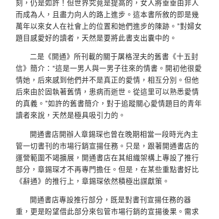
刻，仍是如許！但世界究竟是提高的，女人將垂垂由非人
而成為人，且盡力向人的路上進步。這本書所敘的即是幾
萬年以來女人在社會上的位置和她們進步的陳跡。”對婦女
題目感愛好的讀者，天然是要將此書支出囊中的。
二是《開通》所刊載的關于屠格涅夫的舊書《十五封
信》簡介：“這是一男人與一男子往來的情書。開初他很愛
情她，后來感到他們并不是真正的愛情，相互分別。但他
后來由於固執著舊情，患病而逝世。從這里可以熟悉愛情
的真義。”如許的舊書簡介，對于追蹤關心愛情題目的青年
讀者來說，天然是極具吸引力的。
開通書店開辦人章錫琛也曾在晚期相當一段時光內主
管一切書刊的市場行銷宣揚任務。只是，跟著開通書店的
運營範圍不竭擴展，開通書店在其組織架構上專設了推行
部分，章錫琛才不再專門擔任。但是，在某些重點書好比
《辭通》的推行上，章錫琛依然積極出謀獻策。
開通書店專設推行部分，既是對書刊宣揚任務的器
重，更是盼望借此部分來包管市場行銷的宣揚後果。需求