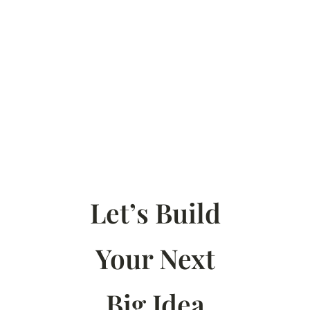
Let’s Build
Your Next
Big Idea