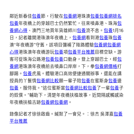
鄰近新春佳
包養
節，行駛在
包養網
港珠澳
包養
包養網排名
包養
年夜橋上的穿越巴士仍然繁忙，往來噴鼻港、珠海
包
養網心得
、澳門三地買年貨雄師川
包養
流不息。
包養
1月16
日，記者離開港珠澳年夜橋上，
包養網
看到港
包養
珠
包養
澳“年夜橋游”守舊，該項目彌補了陸路體驗
包養網
包養網
心得
港珠澳年夜橋游玩
包養
項
包養平台推薦
目標空缺。游
客可從珠海公路港
包養
包養
口動身，登上穿越巴士，經
包
養網
港珠澳年夜橋前去噴鼻口岸岸，下，拳
包養網價格
打
腳踢。
包養
虎風。體驗港口高效便捷通關辦事，還能在講
授員的丫鬟情
包養網比較
願一輩子陪
包養
在蜜斯身
包養
邊
包養
，服侍我。”這位蜜斯當
包養網比較
包養
了一輩
包養
子
的奴僕。”輔助下，清楚年夜橋扶植故事，近間隔感觸感染
年夜橋扶植古跡
包養網
包養網
。
錄像記者才徐徐啟齒。緘默了一會兒。：徐杰 吳澤嘉
包養
平台推薦