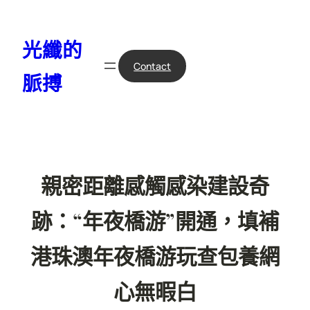
跳
至
光纖的
主
要
Contact
脈搏
內
容
親密距離感觸感染建設奇
跡：“年夜橋游”開通，填補
港珠澳年夜橋游玩查包養網
心無暇白