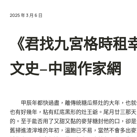
2025 年 3 月 6 日
《君找九宮格時租
文史–中國作家網
甲辰年都快過盡，離傳統糖瓜祭灶的大年，也就
也有好幾年，粘有紅底黑形的灶王爺。尾月廿三那天
的。至于能否用了又甜又黏的麥芽糖封他的口，卻是
舊掃進渣滓堆的年初，溫飽已不易，當然不會多出麥