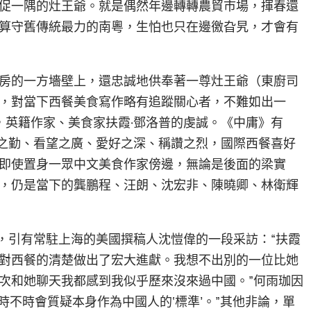
促一隅的灶王爺。就是偶然年邊轉轉農貿市場，揮春還
算守舊傳統最力的南粵，生怕也只在邊徼旮旯，才會有
房的一方墻壁上，還忠誠地供奉著一尊灶王爺（東廚司
，對當下西餐美食寫作略有追蹤關心者，不難如出一
者，英籍作家、美食家扶霞·鄧洛普的虔誠。《中庸》有
討之勤、看望之廣、愛好之深、稱讚之烈，國際西餐喜好
即使置身一眾中文美食作家傍邊，無論是後面的梁實
，仍是當下的龔鵬程、汪朗、沈宏非、陳曉卿、林衛輝
中，引有常駐上海的美國撰稿人沈愷偉的一段采訪：“扶霞
對西餐的清楚做出了宏大進獻。我想不出別的一位比她
次和她聊天我都感到我似乎歷來沒來過中國。”何雨珈因
都時不時會質疑本身作為中國人的‘標準’。”其他非論，單