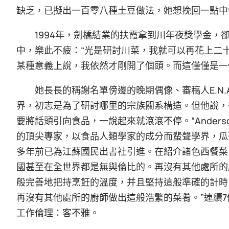
缺乏，已擬出一百零八種土豆做法，她想挽回一點中
1994年，劍橋結業的扶霞拿到川年夜獎學金，
中，樂此不疲：“光是研討川菜，我就可以再花上二
某種意義上說，我依然才剛開了個頭。而這僅僅是一
她長長的稱謝名單傍邊的晚期偶像、審稿人E.N.A
界，初志是為了研討哪里的宗族關系構造。但他說，
要將話頭引向食品，一說起來就滾滾不停。”Ander
的頂尖專家，以食品人類學家的成分而蜚聲學界，瓜熟
多年前已為江蘇國民出書社引進。在紹介諸色西餐菜
國甚至在全世界都是無與倫比的。再沒有其他處所的
般完善地把持烹飪的溫度，并且堅持這般準確的計時
再沒有其他處所的廚師做出這般浩繁的菜肴。”連續7
工作倫理：客不雅。