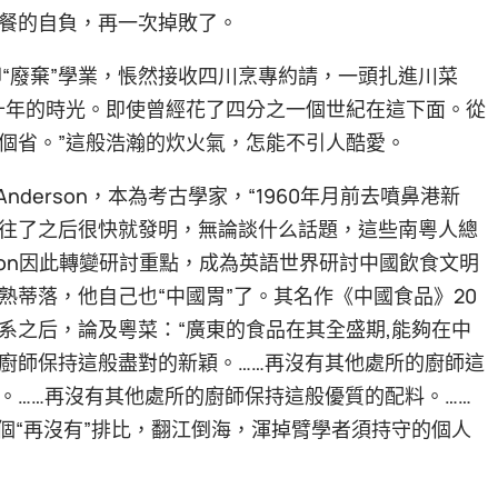
餐的自負，再一次掉敗了。
卻“廢棄”學業，悵然接收四川烹專約請，一頭扎進川菜
十年的時光。即使曾經花了四分之一個世紀在這下面。從
個省。”這般浩瀚的炊火氣，怎能不引人酷愛。
nderson，本為考古學家，“1960年月前去噴鼻港新
往了之后很快就發明，無論談什么話題，這些南粵人總
son因此轉變研討重點，成為英語世界研討中國飲食文明
蒂落，他自己也“中國胃”了。其名作《中國食品》20
系之后，論及粵菜：“廣東的食品在其全盛期,能夠在中
廚師保持這般盡對的新穎。……再沒有其他處所的廚師這
。……再沒有其他處所的廚師保持這般優質的配料。……
個“再沒有”排比，翻江倒海，渾掉臂學者須持守的個人