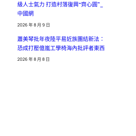
級人士氣力 打造村落復興“齊心圓”_
中國網
2026 年 8 月 9 日
蕭美琴批年夜陸平易近族團結新法：
恐成打壓億嵐工學椅海內批評者東西
2026 年 8 月 8 日