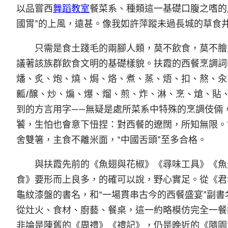
以品嘗西
舞蹈教室
餐菜系、種類這一基礎口腹之嗜的
國胃”的上風，遠甚。像我如許萍蹤未過長城的草食
只需是食土踐毛的兩腳人類，莫不飲食，莫不膾
議著該族群飲食文明的基礎樣貌。扶霞的西餐烹調詞
燔、炙、炮、燒、焗、烙、煮、蒸、焐、扣、熬、汆
瓤/醸、炒、煸、爆、熘、煎、炸、淋、烹、熗、貼
到的方言用字——無疑是處所菜系中特殊的烹調伎倆
饕，生怕也會意下忸捏：對西餐的遼闊，所知無限。
舍雙箸，主食不離米面，“中國舌頭”至多合格。
與扶霞先前的《魚翅與花椒》《尋味工具》《魚
食》要形而上良多，的確可以說，野心實足。從《君
龜紋漆盤的書名，和“一場貫串古今的西餐盛宴”副
從灶火、食材、廚藝、餐桌，這一約略模仿完全一餐
非論是陳舊的《周禮》《禮記》，仍是晚近的《隨園