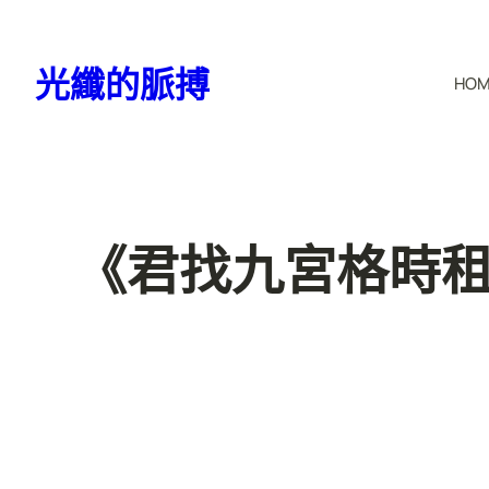
跳
至
光纖的脈搏
HO
主
要
內
容
《君找九宮格時租