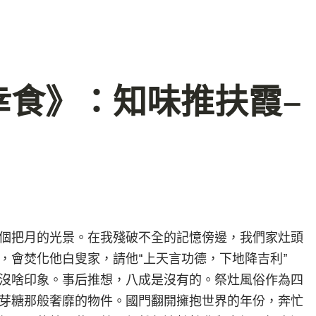
幸食》：知味推扶霞–
個把月的光景。在我殘破不全的記憶傍邊，我們家灶頭
，會焚化他白叟家，請他“上天言功德，下地降吉利”
沒啥印象。事后推想，八成是沒有的。祭灶風俗作為四
芽糖那般奢靡的物件。國門翻開擁抱世界的年份，奔忙