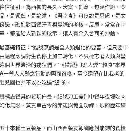
往往征引，為西餐的長久、宏富、創意、包涵作證，令
品，是餐藝，是論述，《君幸食》可以說是思慮，是文
傍邊，融進對西餐汗青與實際的考核、反思，常常在中
章，都能給人新穎的啟示，讓人有介入會商的沖動。
最基礎特征：“雖說烹調是全人類退化的要害，但只要中
由過程烹調對生食停止加工轉化，不只標志著人類與蠻
個世界邊沿的戎狄們。”《禮記》以“人煙”“粒食”來界
”這一曾人人懸之行動的照面召喚，至今還留在比我老的
肚兒圓也并不以為吃過“飯”的。
餐標志餐具的發現佈景，細膩刀工差別中餐年夜塊吃肉
幻化無限，蒸貫串古今的節能與範圍功課，炒的歷年練
五十來種土豆餐品，而山西西餐友報酬應對能夠的食糧