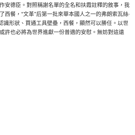
作安德臣。對照稱謝名單的全名和扶霞註釋的敘事，我
西餐，“文革”后第一批來華本國人之一的弗朗索瓦絲·
出認識形狀、買通工具壁壘，西餐，顯然可以勝任。以世
或許也必將為世界進獻一份普適的安慰。無妨對這遠