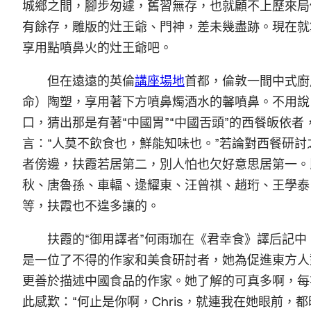
城鄉之間，腳步匆遽，舊習無存，也就顧不上歷來局
有餘存，雕版的灶王爺、門神，差未幾盡跡。現在就
享用點噴鼻火的灶王爺吧。
但在遠遠的英倫
講座場地
首都，倫敦一間中式廚
命）陶塑，享用著下方噴鼻燭酒水的馨噴鼻。不用說
口，猜出那是有著“中國胃”“中國舌頭”的西餐皈依
言：“人莫不飲食也，鮮能知味也。”若論對西餐研
者傍邊，扶霞若居第二，別人怕也欠好意思居第一。
秋、唐魯孫、車輻、逯耀東、汪曾祺、趙珩、王學泰
等，扶霞也不遑多讓的。
扶霞的“御用譯者”何雨珈在《君幸食》譯后記
是一位了不得的作家和美食研討者，她為促進東方人
更善於描述中國食品的作家。她了解的可真多啊，每
此感歎：“何止是你啊，Chris，就連我在她眼前，