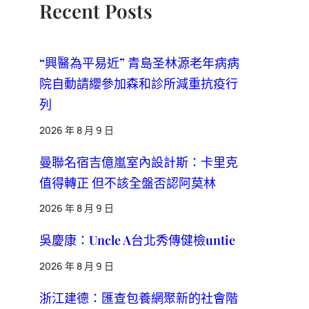
Recent Posts
“興醫為平易近” 青島圣林源老年病病
院自動請纓參加森和診所減重抗疫行
列
2026 年 8 月 9 日
曼聯名宿吉億嵐室內設計斯：卡里克
值得轉正 但不該全盤否認阿莫林
2026 年 8 月 9 日
吳慶康：Uncle A台北秀傳健檢untie
2026 年 8 月 9 日
浙江建德：匯查包養網聚新的社會階