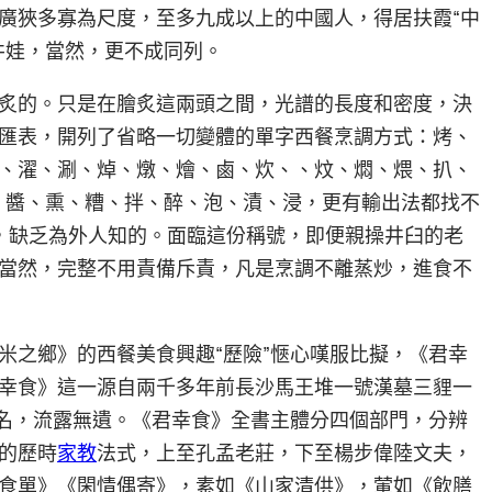
廣狹多寡為尺度，至多九成以上的中國人，得居扶霞“中
井娃，當然，更不成同列。
炙的。只是在膾炙這兩頭之間，光譜的長度和密度，決
匯表，開列了省略一切變體的單字西餐烹調方式：烤、
、濯、涮、焯、燉、燴、鹵、炊、、炆、燜、煨、扒、
、醬、熏、糟、拌、醉、泡、漬、浸，更有輸出法都找不
，缺乏為外人知的。面臨這份稱號，即便親操井臼的老
當然，完整不用責備斥責，凡是烹調不離蒸炒，進食不
米之鄉》的西餐美食興趣“歷險”愜心嘆服比擬，《君幸
幸食》這一源自兩千多年前長沙馬王堆一號漢墓三貍一
書名，流露無遺。《君幸食》全書主體分四個部門，分辨
的歷時
家教
法式，上至孔孟老莊，下至楊步偉陸文夫，
食單》《閑情偶寄》，素如《山家清供》，葷如《飲膳