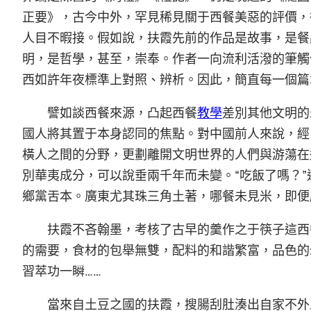
正要》，古今中外，罕見稀見關于西餐美惡的評價，
人目不暇接。假如說，扶霞先前的作品是故事，是餐
明，是哲學，甚至，崇奉。作者一向流利活潑的筆觸
西如許年夜標準上對照、辨析。因此，簡直每一個篇
譬如談西餐來源，凸起西餐
教學
差別其他文明的
國人將其置于本身認同的焦點。對中國前人來說，經
橫人之間的分野，更劃離開文明世界的人們與游蕩在這
別華夷成分，可以說垂兩千年而未變。“吃飯了嗎？
鄉黨舌本。廣東尤其珠三角土著，哪餐未見米，即便
扶霞不吝翰墨，考核了古早的羹作之于筷子這西
的需要，食材的包舉無雙，配料的和諧繁富，品色的
習萃功一瞬……
當來自土豆之國的扶霞，搜腸刮肚湊出自家不外