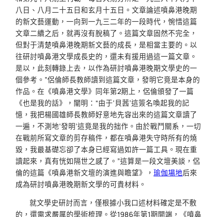
八日、八月二十五日和玄月十五日。文章論述噴鼻港晚期
的新文藝運動，一向到一九三二年的一段時代，惋惜這篇
文章二續之后，就再沒有脫稿了。這篇文章固然不完全，
但對于清楚噴鼻港晚期新文藝的成長，是相當主要的。以
往研討噴鼻港文學成長史的，還未有援用過這一篇文章。
是以，此刻轉錄上去，以作為研討噴鼻港晚期文學史的一
個參考。”侶倫師長教師讀到這篇文章，發明它竟是本身的
作品。在《噴鼻港文學》同年第2期上，侶倫頒發了一篇
《也是我的話》，闡明：“由于‘貝茜’這簽名喚起我的記
憶，我把楊國雄師長教師好意地先容出來的這篇文章讀了
一遍，不測地‘發明’這竟是我的拙作。由於戰鬥關系，一切
在戰前所寫文章的剪存稿件，都在噴鼻港失守時所有的燒
毀，我最基礎忘卻了本身已經寫過如許一篇工具。現在重
讀起來，真有恍如隔世之感了。”這算是一段文壇美談，侶
倫的這篇《噴鼻港新文壇的演進與瞻望》，
瑜伽場地
后來
成為研討噴鼻港晚期新文學的可貴材料。
就文學史研討而言，僅根據小我口述材料確定是不敷
的，還需求嚴厲的學術梳理。從1986年第1期開端，《噴鼻