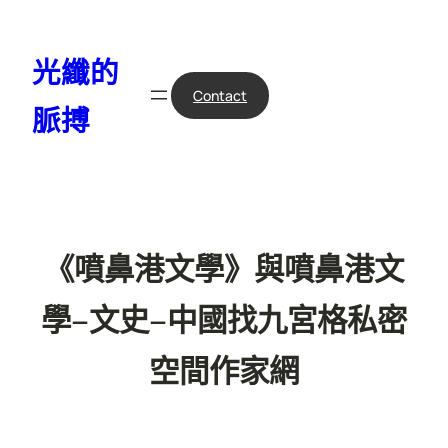
跳
至
光纖的
主
要
Contact
脈搏
內
容
《噴鼻港文學》與噴鼻港文
學–文史–中國找九宮格私密
空間作家網