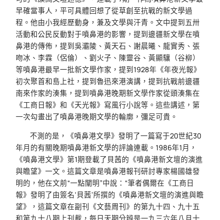
早確當事人，平可具體回想了從草創至抗戰的新文學過
程。他由小我經歷動身，兼及文學與汗青。文中提到五卅
活動和公民反動對于噴鼻港的影響，提到邊疆新文學在噴
鼻港的傳佈，提到吳灞陵、黃天石、謝晨曦、龍實秀、張
吻冰、李霖（侶倫）、劉火子、陳靈谷、黃顯驤（谷柳）
等噴鼻港最早一批新文學作家，提到1928年《年夜光報》
初次聚首和島上社，提到魯迅來港演講，提到抗戰前邊疆
南來作家的湊集，提到噴鼻港晚期新文學作家從頭湊集在
《工商日報》和《天光報》寫風行小說等。這些講述，第
一次勾畫出了噴鼻港晚期文學的輪廓，彌足可貴。
不測的是，《噴鼻港文學》發明了一篇寫于20世紀30
年月的有關晚期噴鼻港新文學的評論連載。1986年1月，
《噴鼻港文學》第1期登載了貝茜的《噴鼻港新文壇的演進
與瞻望》一文。這篇文章是噴鼻港報刊研討專家楊國雄發
明的，他在文前“一點闡明”中說：“筆者偶爾在《工商日
報》發明了由簽名‘貝茜’所撰的《噴鼻港新文壇的演進與瞻
望》，這篇文章在副刊《文藝周刊》的第九十四、九十五
和第九十八期上刊載，每日天期分辨是一九三六年八月十