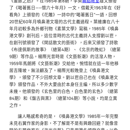
《畫廊之后》。在1985年第8期，李英
舞蹈教室
雄又頒發
了《喝著舊日——懷六十年月》一文，借戴天1963年在《好
看角》上頒發的《花雕》一詩中的“喝著舊日”一語，回想
20世紀60年月噴鼻港文壇的古代主義過程。葉維廉在八十
年月初較多為外鄉刊物《素葉文學》寫稿，1985年《噴鼻
港文學》創刊后，這位昔時的古代主義詩人支撐劉以鬯，
在創刊號頒發了《閑話散文的藝術》，后來又頒發了詩歌
《布達佩斯的故事》（總第4期）、《北京的晚虹》（總第
9期）等作品。楊際光昔時是《文藝新潮》的活潑人物，
1959年馬朗將《文藝新潮》交給他，惋惜就在這一年他移
居吉隆坡，無法顧及了。楊際光較晚登上《噴鼻港文
學》，頒發了不少回想文章。劉以鬯自己也在《噴鼻港文
學》頒發作品，不外大要由於本身任主編，所以多少數字
未幾。他頒發的《玄色里的白色，白色里的玄色》（總第
84期）和《盤古與黑》（總第104期）等小說，均是立異
之作。
讓人略感希奇的是，《噴鼻港文學》1985年一年完整
未見右翼作家的身影，不了解是不是有興趣回避？就像昔