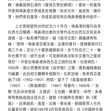
輯，連載過葉石濤的《臺灣文學史綱領》。還有一些臺灣
作家與噴鼻港文學成長有堆疊，如余光中、施叔青、鐘玲
等，他們來自臺灣，但或長或短地在噴鼻港棲身并創作。
上文曾經提到20世紀五六十年月，噴鼻港的報刊良多
在西北亞暢通，噴鼻港出書的文學作品也在西北亞有良多
讀者，這一點有專門統計。據《南洋文藝》總編譚秀牧
稱，“那時，噴鼻港百萬生齒，出書的書刊，普通都是印行
兩三千本；百分八十都是運銷南洋，余下的百分二十，幾
年也賣不完，絕不出奇。可見那時南洋對中文書刊之需求
情形”。作家在噴鼻港與西北亞之間的往來，也很頻仍。
1952年，劉以鬯應新加坡《益世報》之邀，擔負編緝兼副
刊編纂，此后他又輾轉多個報刊，在新加坡、馬來西亞渡
過了5年（1952—1957）時間，留下了《星嘉坡故事》
（1957）、《蕉風椰雨》（1961）等著作。1956年，“友
聯”先后派余德寬、王健武、王兆麟、陳濯生、邱然、奚會
暲等焦點成員往西北亞，運營《中國粹生周報》和《蕉
風》，后來姚拓、黃崖、古梅、黎永振、劉國堅等人也先
后曩昔任務。姚拓1957年2月到馬來西亞，任《中國粹生周