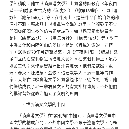
學》稍晚，他在《噴鼻港文學》上頒發的詩歌有《年夜白
鯊——和威廉·布雷克的〈猛虎〉》（總第155期）、《毗濕
奴》（總第158期）等，在作風上，這些作品自始自終的雄
偉壯不雅。羈魂登上《噴鼻港文學》較早，他頒發了不少
開闊爽朗闊年夜的仿古題材詩歌，如《過惠陽東坡留念
館》（總第22期）、《星馬詩抄》（總第48期）等，對于
中漢文化和內陸河山的愛好，恰是《詩風》派的一向特
征。20世紀70年月初期以來，與《年夜拇指》《詩風》鼎
足而立的右翼刊物是《陸地文藝》。在這個刊物上，噴鼻
港第二代南來作家曾經浮出汗青地表，他們是歡然、東
瑞、彥火、陳浩泉、金依、張君默等人。這一批年青作
家，大都在《噴鼻港文學》頒發過作品。從作風上說，他
們繼續成長了老一輩右翼文人的寫實批評傳統，不外他們
的批評曾經從政治退到了文明的層面。
二、世界漢文文學的中間
《噴鼻港文學》在“發刊詞”中提到，噴鼻港文學是中
國文學的構成部門，不外中國文學不限于邊疆文學，而是