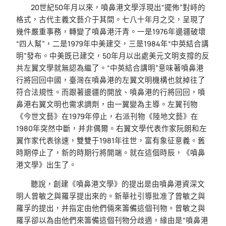
20世紀50年月以來，噴鼻港文學浮現出“擺佈”對峙的
格式，古代主義文藝介于其間。七八十年月之交，呈現了
幾件嚴重事務，轉變了噴鼻港汗青。一是1976年邊疆破壞
“四人幫”，二是1979年中美建交，三是1984年“中英結合講
明”發布。中美既已建交，50年月以出處美元文明支撐的反
共左翼文學就無認為繼了。“中英結合講明”意味著噴鼻港
行將回回中國，臺灣在噴鼻港的左翼文明機構也就掉往了
符合法規性。而跟著邊疆的開放、噴鼻港的行將回回，噴
鼻港右翼文明也需求調劑，由一翼變為主導。左翼刊物
《今世文藝》在1979年停止，右派刊物《陸地文藝》在
1980年突然中斷，并非偶爾。右翼文學代表作家阮朗和左
翼作家代表徐速，雙雙于1981年往世，富有象征意義。舊
時期停止了，新的時期行將開端。就在這個時辰，《噴鼻
港文學》出生了。
聽說，創建《噴鼻港文學》的提出是由噴鼻港資深文
明人曾敏之與羅孚提出來的。新華社引導批准了曾敏之與
羅孚的提出，并指定由他們倆來籌備這個刊物。曾敏之與
羅孚卻以為由他們來籌備這個刊物分歧適，緣由是“噴鼻港