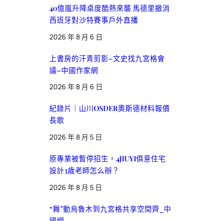
40億嵐升降桌度酷熱來襲 馬德里撤消
西班牙對沙特賽事戶外直播
2026 年 8 月 6 日
上書房的汗青剪影–文史找九宮格會
議–中國作家網
2026 年 8 月 6 日
紀錄片｜山川OSDER奧斯德材料報價
長歌
2026 年 8 月 5 日
原專業被暫停招生，4JIUYI俱意住宅
設計3歲老師怎么辦？
2026 年 8 月 5 日
“舞”動烏魯木到九宮格共享空間齊_中
國網