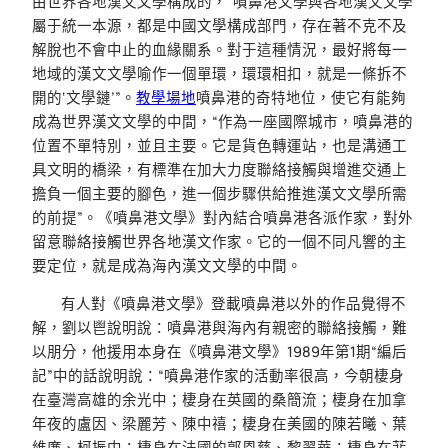
由世界各地漢文文學構成的，“噴鼻港文學與各地漢文文學
屬于統一本源，都是中國文學構成部門，存在著不克不及
解脫也不會中止的血緣關系。對于這種情況，最好將每一
地域的漢文文學喻作一個單環，環環相扣，就是一條拆不
開的‘文學鏈’”。
教學場地
噴鼻港的奇特地位，使它有能夠
成為世界漢文文學的中間，“作為一座國際城市，噴鼻港的
位置不單特別，並且主要。它是貨色轉運站，也是溝通工
具文明的橋梁，有標準在加大力度聯絡接觸與增進交通上
擔負一個主要的腳色，進一個步驟供給推進漢文文學所需
的前提”。《噴鼻港文學》對內結合噴鼻港各派作家，對外
留意聯絡接觸世界各地漢文作家。它的一個不同凡響的主
要定位，就是成為海內漢文文學的中間。
有人對《噴鼻港文學》登載噴鼻港以外的作品覺得不
解，劉以鬯說明說：噴鼻港與海內有親密的聯絡接觸，難
以朋分，他援用本身在《噴鼻港文學》1989年第1期“編后
記”中的話說明說：“噴鼻港作家的活動率很高，今朝棲身
在臺灣高雄的余光中；棲身在英國的桑簡流；棲身在加拿
年夜的盧因、梁麗芳、陳中禧；棲身在美國的陳若曦、葉
維廉、柯振中；棲身在法國的郭恩慈、黎翠華；棲身在菲