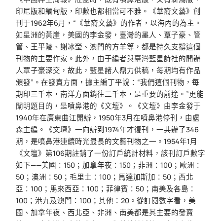
印尼版和緬甸版，印數也都相當可不雅。《華裔文藝》創
刊于1962年6月，“《華裔文藝》的作者，以海內的為主。
如星洲的黃崖，美國的李金發，臺灣的墨人、覃子豪、管
管、王平陵、謝冰瑩、澳門的方羊等，都是持久支撐這個
刊物的主要作家。此外，由于編者與臺灣藍星詩社的開辦
人覃子豪深交，故此，藍星諸人鼎力供稿，每期均有作品
頒發”。在發賣方面，據主編丁平說：“我們這個刊物，每
期印三千本，南洋方面銷往二千本，是重要的前途。”更能
闡明題目的，是噴鼻港的《文壇》。《文壇》由李金發于
1940年在廣東曲江開辦，1950年3月在噴鼻港停刊，由盧
森主編。《文壇》一向辦到1974年才復刊，一共辦了346
期，是噴鼻港連續時光最長的文藝刊物之一。1954年1月
《文壇》第106期註銷了一份訂戶統計材料，該刊訂戶數字
如下——美國：150；加拿年夜：150；非洲：100；歐洲：
50；澳洲：50；毛里士：100；馬達加斯加：50；西北
亞：100；馬來西亞：100；菲律賓：50；南美及各島：
100；港九及澳門：100；其他：20。從訂閱數字看，美
國、加拿年夜、西北亞、非洲、南美都是其主要的發賣