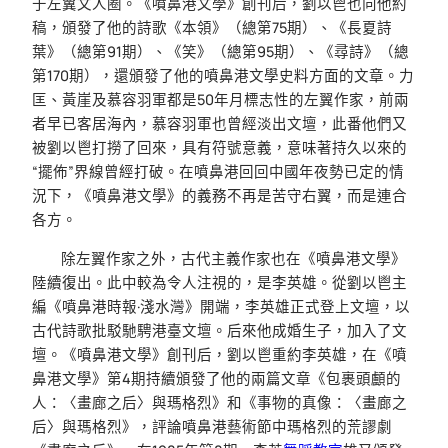
于左翼文人圈。《噴鼻港文學》創刊后，劉以鬯也向他約
稿，頒發了他的詩歌《本領》（總第75期）、《長夏詩
葉》（總第91期）、《笑》（總第95期）、《尋詩》（總
第170期），還頒發了他的噴鼻港文學史料方面的文章。力
匡、黃崖及慕容羽軍都是50年月標志性的左翼作家，前兩
者早已客居海內，慕容羽軍也曾經淡出文壇，此番他們又
被劉以鬯打撈了回來，具有符號意義，意味著持久以來的
“擺佈”界線曾經打破。在噴鼻港回回中國年夜勢已定的情
況下，《噴鼻港文學》的義務不再是苦守右翼，而是連合
各方。
除左翼作家之外，古代主義作家也在《噴鼻港文學》
陸續復出。此中較為令人注視的，是李英雄。從劉以鬯主
編《噴鼻港時報·淺水灣》開端，李英雄正式登上文壇，以
古代詩歌批駁馳騁港臺文壇。后來他成婚生子，加入了文
壇。《噴鼻港文學》創刊后，劉以鬯重約李英雄，在《噴
鼻港文學》第4期持續頒發了他的兩篇文章《包裹頭顱的
人：〈畫廊之后〉與瑪格烈》和《事物的真像：〈畫廊之
后〉與瑪格烈》，評論噴鼻港藝術節中瑪格烈的荒謬劇