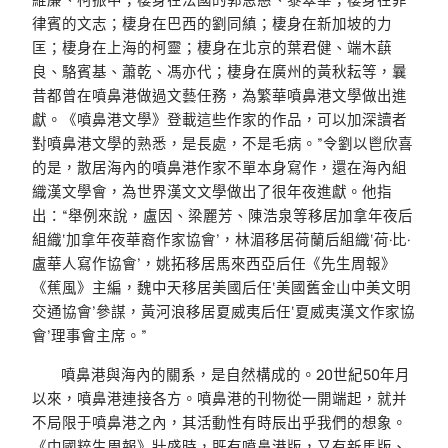
律賓的文志；棲身在巴西的劉同縝；棲身在新加坡的力
匡；棲身在上海的柯靈；棲身在北京的葉君健、端木蕻
良、駱賓基、蕭乾、馮亦代；棲身在廣州的黃秋耘等，曩
昔都曾在噴鼻港做過文藝任務，為繁華噴鼻港文學做出進
獻。《噴鼻港文學》登載這些作家的作品，可以加深讀者
對噴鼻港文學的熟悉，是長處，不是毛病。”令劉以鬯欣喜
的是，散居海內的噴鼻港作家不單本身寫作，還在海內組
織漢文學會，為世界漢文文學做出了很年夜進獻。他指
出：“舉例來說，盧因、梁麗芳、陳浩泉等移居加拿年夜后
組織‘加拿年夜華裔作家協會’，林湄移居荷蘭后組織‘荷·比·
盧華人寫作協會’，姚拓移居馬來西亞后任《先生周報》
《蕉風》主編，魏中天移居美國后任‘美國舊金山中美文明
交通協會’參謀，黃河浪移居夏威夷后任‘夏威夷漢文作家協
會’理事會主席。”
噴鼻港與海內的關系，是自然構成的。20世紀50年月
以來，噴鼻港連接各方。噴鼻港的刊物從一開端起，就并
不局限于噴鼻港之內，其活動性有時辰出乎我們的想象。
《中國粹生周報》壯盛時，既有噴鼻港版，又有新馬版、