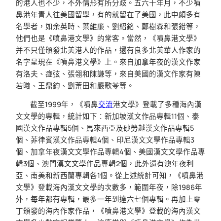
的港人也不少，不外情形有所分歧。五六十年月，不少噴
鼻港年青人往美國留學，有的就留在了美國，此中頗多有
名學者，如余英時、葉維廉、劉紹銘、鄭樹森和張錯等，
他們也是《噴鼻港文學》的常客。當然，《噴鼻港文學》
并不只僅頒發北美港人的作品，還有良多北美華人作家的
名字呈現在《噴鼻港文學》上。來自加拿年夜的漢文作家
有洛夫、痖弦、張翎和陳謙等，來自美國的漢文作家有陳
若曦、王鼎鈞、劉荒田和嚴歌苓等。
截至1999年，《噴鼻
交流
港文學》登載了多種海內漢
文文學的專輯，統計如下：新加坡漢文作品專輯11個、泰
國漢文作品專輯5個、馬來西亞及砂勞越漢文作品專輯5
個、菲律賓漢文作品專輯4個、印尼漢文文學作品專輯3
個、加拿年夜漢文文學作品專輯4個、美國漢文文學作品專
輯3個、澳門漢文文學作品專輯2個，此外還有澳年夜利
亞、南美和新西蘭專輯各1個。從上述統計可知，《噴鼻港
文學》登載海內漢文文學的次數多，範圍年夜，除1986年
外，每年都有專輯，最多一年到達六七個專輯。再加上零
丁頒發的海內作家作品，《噴鼻港文學》登載的海內漢文