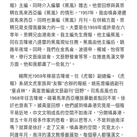
報》主編，同時介入編纂《蕉風》雜志。他曾回想與黃思
騁在馬來西亞編《蕉風》的情形，“1957年，我由噴鼻港遷
居馬來西亞，同時也兼編《蕉風》月刊，在供稿方面，思
騁兄是支撐我最無力的一位。大要是在1959年或許是在六
零年，思騁兄由港南來，我主編先生周報，他主編蕉風，
同在吉隆坡八達靈的蕉風現址任務。蕉風由他主編后，銷
路年夜增。同時，我們在金馬侖、波德申、檳城、怡保等
地，舉行文藝座談會、文藝野餐會等等，在推進馬漢文學
方面，他和我都盡了一些氣力”。
楊際光1959年移居吉隆坡，任《虎報》副總編。《虎
報》系胡文虎家族與“友聯”合辦的報紙，姚拓曾編過副刊
“童貞林”，黃崖曾編過文藝副刊“田野”。司馬長風也在
1968年往吉隆坡，碰著馬來西亞種族暴動差點回不來。徐
訏也曾南下。據黃崖回想，他們感到噴鼻港究竟是一個殖
平易近地，中文文明成長的空間不如南洋，“分開噴鼻港，
是五十年月很多作家的愿看，劉以鬯等人，不是到過南洋
嗎？就算是徐訏，走了又來，噴鼻港的空間，究竟太小，
阿誰年月，南洋的漢文教導最蓬勃，每個華人都懂漢文，