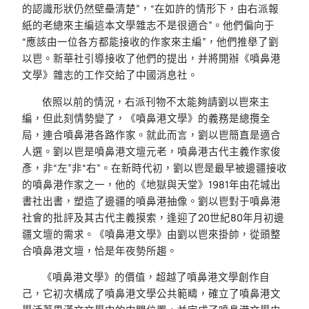
的認識形狀仍然壁壘清楚”，“在如許的情形下，由右派報
紙的老總來主編這本文學雜志不是很適合”。他們偏向于
“應該由一位各方都能接收的作家來主編”，他們推舉了劉
以鬯。新華社引導接收了他們的提出，并將開辦《噴鼻港
文學》雜志的工作交給了中國消息社。
依照以前的情況，右派刊物不太能夠請劉以鬯來主
編，但此刻情勢變了，《噴鼻港文學》的義務是總攬全
局，連合噴鼻港各路作家。就此而言，劉以鬯簡直是適合
人選。劉以鬯是噴鼻港文壇元老，噴鼻港古代主義作家俊
彥，非“左”非“右”。在新時代初，劉以鬯是最早被邊疆接收
的噴鼻港作家之一，他的《地獄與天堂》1981年由花城出
書社出書，塑造了邊疆的噴鼻港抽像。劉以鬯對于噴鼻港
社會的批評及其古代主義摸索，逢迎了20世紀80年月初邊
疆文壇的需求。《噴鼻港文學》由劉以鬯來掛帥，從頭整
合噴鼻港文壇，恰是年夜勢所趨。
《噴鼻港文學》的價值，超越了噴鼻港文學創作自
己，它初次構成了噴鼻港文學公共範疇，確立了噴鼻港文