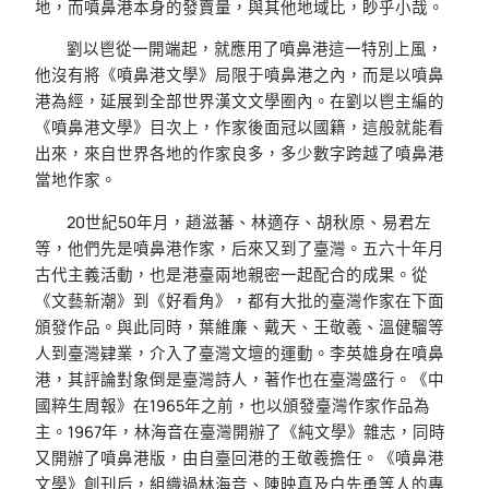
地，而噴鼻港本身的發賣量，與其他地域比，眇乎小哉。
劉以鬯從一開端起，就應用了噴鼻港這一特別上風，
他沒有將《噴鼻港文學》局限于噴鼻港之內，而是以噴鼻
港為經，延展到全部世界漢文文學圈內。在劉以鬯主編的
《噴鼻港文學》目次上，作家後面冠以國籍，這般就能看
出來，來自世界各地的作家良多，多少數字跨越了噴鼻港
當地作家。
20世紀50年月，趙滋蕃、林適存、胡秋原、易君左
等，他們先是噴鼻港作家，后來又到了臺灣。五六十年月
古代主義活動，也是港臺兩地親密一起配合的成果。從
《文藝新潮》到《好看角》，都有大批的臺灣作家在下面
頒發作品。與此同時，葉維廉、戴天、王敬羲、溫健騮等
人到臺灣肄業，介入了臺灣文壇的運動。李英雄身在噴鼻
港，其評論對象倒是臺灣詩人，著作也在臺灣盛行。《中
國粹生周報》在1965年之前，也以頒發臺灣作家作品為
主。1967年，林海音在臺灣開辦了《純文學》雜志，同時
又開辦了噴鼻港版，由自臺回港的王敬羲擔任。《噴鼻港
文學》創刊后，組織過林海音、陳映真及白先勇等人的專