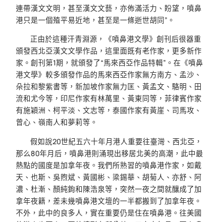
連帶漢文文明，甚至漢文文藝，亦佈滿活力、盼望，噴鼻
港只是一個殖平易近地，甚至是一條逝世胡同”。
正由於這種汗青淵源，《噴鼻港文學》創刊后很器重
頒發西北亞漢文文學作品，這里面既有老作家，更多新作
家。創刊第1期，就頒發了“馬來西亞作品特輯”。在《噴鼻
港文學》較多頒發作品的馬來西亞作家無方南方、孟沙、
朵拉和黎紫書等，新加坡作家無力匡、黃孟文、駱明、田
流和尤今等，印尼作家有林萬里、黃東同等，菲律賓作家
有施穎洲、柯平淡、文志等，泰國作家有黃崖、司馬攻、
曾心、嶺南人和夢莉等。
假如說20世紀五六十年月港人重要往臺灣、西北亞，
那么80年月后，噴鼻港則涌現出移居北美的高潮，此中最
熱點的國度是加拿年夜。我們所熟習的噴鼻港作家，如戴
天、也斯、吳煦斌、黃國彬、梁錫華、胡菊人、亦舒、阿
濃、杜漸、顏純鉤和陳浩泉等，突然一夜之間就釀成了加
拿年夜籍，差未幾噴鼻港文壇的一半都搬到了加拿年夜。
不外，此中的良多人，實在重要仍是住在噴鼻港。往美國