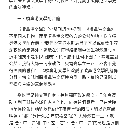
學活著界漢文文學中的中間位置，并完成了噴鼻港文學史
的學科建構。
一、噴鼻港文學配合體
《噴鼻港文學》的“發刊詞”中提到，《噴鼻港文學》
不是同人刊物，而是噴鼻港文壇各方的公然陣地，樹立噴
鼻港文學配合體，“我們盼望這本雜志除了可以或許發生較
深較遠的影響外，還能在保持聯絡接觸中發生凝聚感化。
這本雜志不是‘同人雜志’，也不屬于任何小圈子，場地盡對
公然，接待大師一同來耕作。只需齊集在一路，不會不覺
得團圓的暖和”。《噴鼻港文學》改變了噴鼻港文學的擺佈
分野，初次試圖將噴鼻港文壇連合到一路，這恰是讓劉以
鬯擔負主編的意義地點。
劉以鬯是純文藝作家，并無顯明政治態度，且年高德
劭，利于凝集各派作家。他也一向有這個愿看，早在昔時
《星島晚報》請劉以鬯編“年夜禮堂”的時辰，劉以鬯就說
明過，“那畢竟什么是‘年夜禮堂’呢？‘大師聚首一堂’，就
是‘老、中、青’和‘中、左、右’。‘老、中、青’的意思是這副