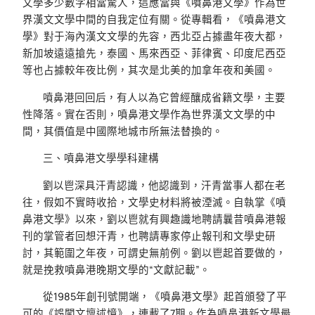
文學多少數字相當驚人，這應當與《噴鼻港文學》作為世
界漢文文學中間的自我定位有關。從專輯看，《噴鼻港文
學》對于海內漢文文學的先容，西北亞占據盡年夜大都，
新加坡遠遠搶先，泰國、馬來西亞、菲律賓、印度尼西亞
等也占據較年夜比例，其次是北美的加拿年夜和美國。
噴鼻港回回后，有人以為它曾經釀成省籍文學，主要
性降落。實在否則，噴鼻港文學作為世界漢文文學的中
間，其價值是中國際地城市所無法替換的。
三、噴鼻港文學學科建構
劉以鬯深具汗青認識，他認識到，汗青當事人都在老
往，假如不實時收拾，文學史材料將被湮滅。自執掌《噴
鼻港文學》以來，劉以鬯就有興趣識地聘請曩昔噴鼻港報
刊的掌管者回想汗青，也聘請專家停止報刊和文學史研
討，其範圍之年夜，可謂史無前例。劉以鬯起首要做的，
就是挽救噴鼻港晚期文學的“文獻記載”。
從1985年創刊號開端，《噴鼻港文學》起首頒發了平
可的《誤闖文壇述憶》，連載了7期。作為噴鼻港新文學最