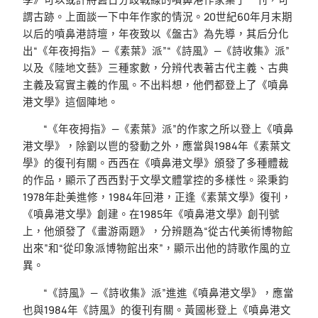
謂古跡。上面談一下中年作家的情況。20世紀60年月末期
以后的噴鼻港詩壇，年夜致以《盤古》為先導，其后分化
出“《年夜拇指》—《素葉》派”“《詩風》—《詩收集》派”
以及《陸地文藝》三種家數，分辨代表著古代主義、古典
主義及寫實主義的作風。不出料想，他們都登上了《噴鼻
港文學》這個陣地。
“《年夜拇指》—《素葉》派”的作家之所以登上《噴鼻
港文學》，除劉以鬯的發動之外，應當與1984年《素葉文
學》的復刊有關。西西在《噴鼻港文學》頒發了多種體裁
的作品，顯示了西西對于文學文體掌控的多樣性。梁秉鈞
1978年赴美進修，1984年回港，正逢《素葉文學》復刊，
《噴鼻港文學》創建。在1985年《噴鼻港文學》創刊號
上，他頒發了《畫游兩題》，分辨題為“從古代美術博物館
出來”和“從印象派博物館出來”，顯示出他的詩歌作風的立
異。
“《詩風》—《詩收集》派”進進《噴鼻港文學》，應當
也與1984年《詩風》的復刊有關。黃國彬登上《噴鼻港文