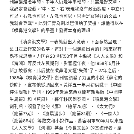
刊無論是老年的、中年人仍是年事輕的，只需是好文章，
我必定會登載。‘中、左、右’表現我沒有政治態度，中立也
可以，右派也可以，左派也可以。只需是寫得好的文章，
我就會登載”。此刻汗青為劉以鬯供給了契機，讓他得以在
《噴鼻港文學》的平臺上發揮本身的理想。
《噴鼻港文學》一表態就出人意表，下面竟然呈現了
舊日左翼作家的名字，這對于一個邊疆出資的刊物來說有
點不成思議。力匡在20世紀50年月主編過《人人文學》和
《海瀾》等反共左翼期刊，影響極年夜，他1958年5月往
新加坡假寓，此后就在噴鼻港文壇“失落”了。27年之后，
1985年《噴鼻港文學》創刊號頒發了力匡的小說《蘇宅的
傍晚》，宣布他從頭回來。黃崖五十年月初供職于《中國
粹生周報》等刊，1959年赴馬來西亞開辦新馬版《中國粹
生周報》和《蕉風》，暮年移居到泰國。《噴鼻港文學》
創刊后，頒發了他的《鷹》（總第75期）、《太太們》
（總第77期）、《凌晨漫步》（總第81期）、《一家人》
（總第86期）等散文和小說作品。慕容羽軍50年月以來是
《人人文學》《海瀾》甚至《今世文藝》的基礎作者，屬