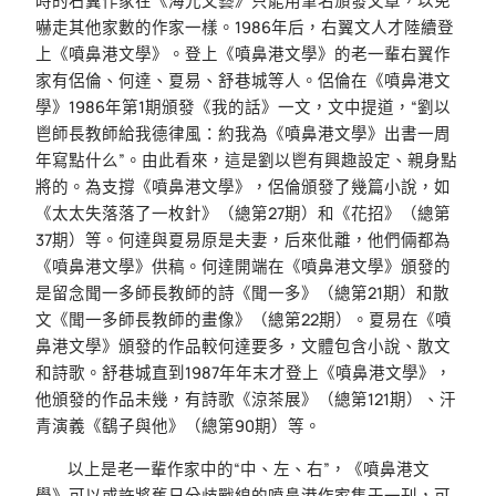
時的右翼作家在《海光文藝》只能用筆名頒發文章，以免
嚇走其他家數的作家一樣。1986年后，右翼文人才陸續登
上《噴鼻港文學》。登上《噴鼻港文學》的老一輩右翼作
家有侶倫、何達、夏易、舒巷城等人。侶倫在《噴鼻港文
學》1986年第1期頒發《我的話》一文，文中提道，“劉以
鬯師長教師給我德律風：約我為《噴鼻港文學》出書一周
年寫點什么”。由此看來，這是劉以鬯有興趣設定、親身點
將的。為支撐《噴鼻港文學》，侶倫頒發了幾篇小說，如
《太太失落落了一枚針》（總第27期）和《花招》（總第
37期）等。何達與夏易原是夫妻，后來仳離，他們倆都為
《噴鼻港文學》供稿。何達開端在《噴鼻港文學》頒發的
是留念聞一多師長教師的詩《聞一多》（總第21期）和散
文《聞一多師長教師的畫像》（總第22期）。夏易在《噴
鼻港文學》頒發的作品較何達要多，文體包含小說、散文
和詩歌。舒巷城直到1987年年末才登上《噴鼻港文學》，
他頒發的作品未幾，有詩歌《涼茶展》（總第121期）、汗
青演義《鷂子與他》（總第90期）等。
以上是老一輩作家中的“中、左、右”，《噴鼻港文
學》可以或許將舊日分歧戰線的噴鼻港作家集于一刊，可