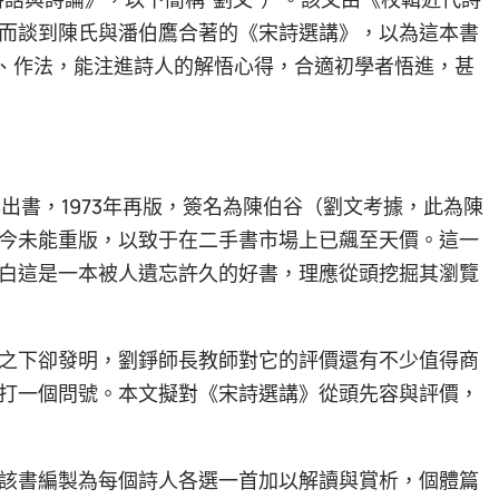
而談到陳氏與潘伯鷹合著的《宋詩選講》，以為這本書
意、作法，能注進詩人的解悟心得，合適初學者悟進，甚
年出書，1973年再版，簽名為陳伯谷（劉文考據，此為陳
今未能重版，以致于在二手書市場上已飆至天價。這一
白這是一本被人遺忘許久的好書，理應從頭挖掘其瀏覽
之下卻發明，劉錚師長教師對它的評價還有不少值得商
打一個問號。本文擬對《宋詩選講》從頭先容與評價，
該書編製為每個詩人各選一首加以解讀與賞析，個體篇