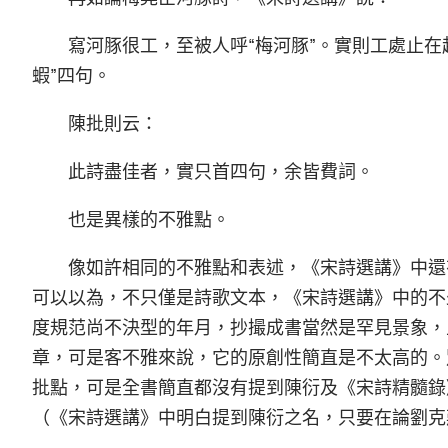
寫河豚很工，至被人呼“梅河豚”。實則工處止
蝦”四句。
陳批則云：
此詩盡佳者，實只首四句，余皆費詞。
也是異樣的不雅點。
像如許相同的不雅點和表述，《宋詩選講》中還
可以以為，不只僅是詩歌文本，《宋詩選講》中的不
度規范尚不決型的年月，抄撮成書當然是罕見景象，
章，可是客不雅來說，它的原創性簡直是不太高的。
批點，可是全書簡直都沒有提到陳衍及《宋詩精髓錄》
（《宋詩選講》中明白提到陳衍之名，只要在論劉克