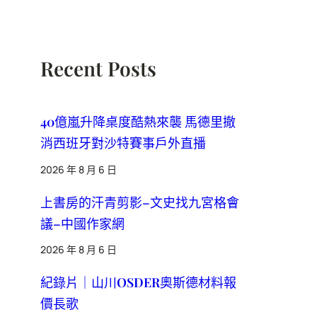
Recent Posts
40億嵐升降桌度酷熱來襲 馬德里撤
消西班牙對沙特賽事戶外直播
2026 年 8 月 6 日
上書房的汗青剪影–文史找九宮格會
議–中國作家網
2026 年 8 月 6 日
紀錄片｜山川OSDER奧斯德材料報
價長歌