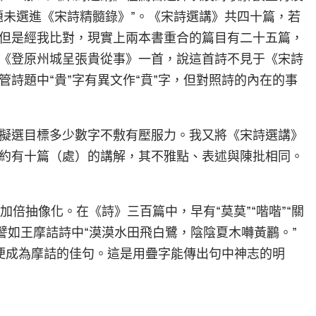
題未選進《宋詩精髓錄》”。《宋詩選講》共四十篇，若
但是經我比對，現實上兩本書重合的篇目有二十五篇，
《登原州城呈張貴從事》一首，說這首詩不見于《宋詩
詩題中“貴”字有異文作“賁”字，但對照詩的內在的事
擬選目標多少數字不敷有壓服力。我又將《宋詩選講》
約有十篇（處）的講解，其不雅點、表述與陳批相同。
句法加倍抽像化。在《詩》三百篇中，早有“莫莫”“喈喈”“關
訣。譬如王摩詰詩中“漠漠水田飛白鷺，陰陰夏木囀黃鸝。”
，便成為摩詰的佳句。這是用疊字能傳出句中神志的明