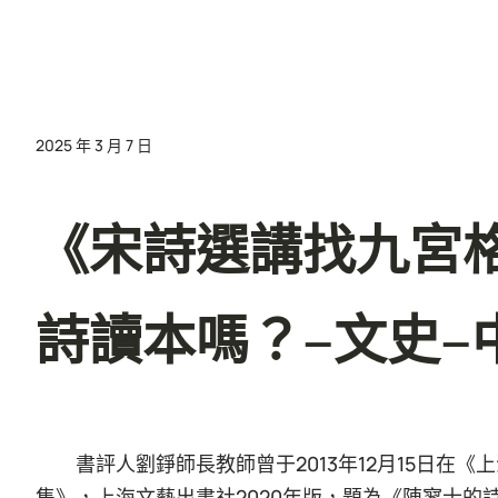
2025 年 3 月 7 日
《宋詩選講找九宮
詩讀本嗎？–文史–
書評人劉錚師長教師曾于2013年12月15日
集》，上海文藝出書社2020年版，題為《陳寥士的