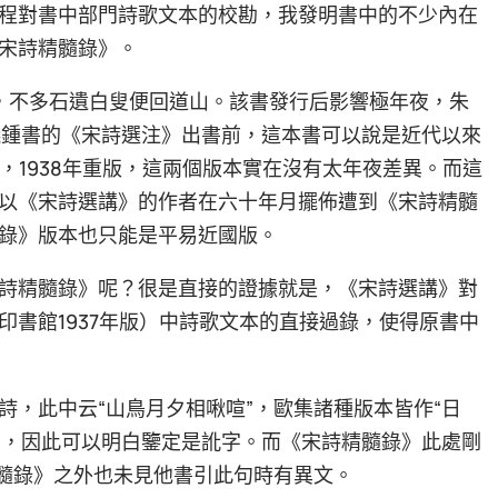
程對書中部門詩歌文本的校勘，我發明書中的不少內在
宋詩精髓錄》。
館，不多石遺白叟便回道山。該書發行后影響極年夜，朱
錢鍾書的《宋詩選注》出書前，這本書可以說是近代以來
版，1938年重版，這兩個版本實在沒有太年夜差異。而這
以《宋詩選講》的作者在六十年月擺佈遭到《宋詩精髓
錄》版本也只能是平易近國版。
詩精髓錄》呢？很是直接的證據就是，《宋詩選講》對
書館1937年版）中詩歌文本的直接過錄，使得原書中
詩，此中云“山鳥月夕相啾喧”，歐集諸種版本皆作“日
意，因此可以明白鑒定是訛字。而《宋詩精髓錄》此處剛
精髓錄》之外也未見他書引此句時有異文。