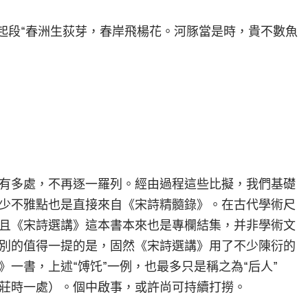
在起段“春洲生荻芽，春岸飛楊花。河豚當是時，貴不數魚
有多處，不再逐一羅列。經由過程這些比擬，我們基礎
少不雅點也是直接來自《宋詩精髓錄》。在古代學術尺
且《宋詩選講》這本書本來也是專欄結集，并非學術文
別的值得一提的是，固然《宋詩選講》用了不少陳衍的
一書，上述“馎饦”一例，也最多只是稱之為“后人”
莊時一處）。個中啟事，或許尚可持續打撈。