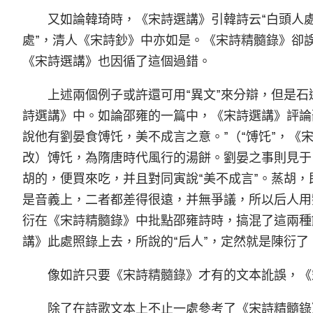
又如論韓琦時，《宋詩選講》引韓詩云“白頭人
處”，清人《宋詩鈔》中亦如是。《宋詩精髓錄》卻誤
《宋詩選講》也因循了這個過錯。
上述兩個例子或許還可用“異文”來分辯，但是
詩選講》中。如論邵雍的一篇中，《宋詩選講》評論
說他有劉晏食馎饦，美不成言之意。”（“馎饦”，《
改）馎饦，為隋唐時代風行的湯餅。劉晏之事則見于
胡的，便買來吃，并且對同寅說“美不成言”。蒸胡
是音義上，二者都差得很遠，并無爭議，所以后人用劉
衍在《宋詩精髓錄》中批點邵雍詩時，搞混了這兩種
講》此處照錄上去，所說的“后人”，定然就是陳衍
像如許只要《宋詩精髓錄》才有的文本訛誤，《
除了在詩歌文本上不止一處參考了《宋詩精髓錄