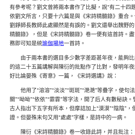
有參考呢？劉文曾將兩本書作了比擬，說“有二十四
依劉文所言，只要十六篇是與《宋詩精髓錄》重合。
劉錚師長教師此處顯然是有誤的。劉文還舉出魏野的
精髓錄》，但是《宋詩精髓錄》卷一便有這首詩。盡管
務即可知是統
瑜伽場地
一首詩。
由于兩本書的選目多少數字差距甚年夜，能夠比
的這二十五篇講解與陳衍的批點作了比對，發明年夜
好比論晏殊《寄意》一篇，《宋詩選講》說：
他用了“溶溶”“淡淡”“斑斑”“滟滟”等疊字，使
關”“呦呦”“依依”“霏霏”等字法，開了后人有數秘
古人指出下五字有所本，但摩詰加上“漠漠”“陰陰”
證。但晏殊末句又用“處處”字樣，是詩中的一病。
陳衍《宋詩精髓錄》卷一收錄此詩，并且批注：