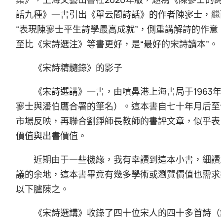
話九種》一書引出《單云閣詩話》的作者陳寥士，繼
“表現陳寥士平生詩學最高成就”，側重講解詩的作
至比《宋詩選注》等書更好，是“最好的宋詩讀本”。
《宋詩精髓錄》的影子
《宋詩選講》一書，由噴鼻港上海書局于1963
寥士與潘伯鷹合署的筆名）。這本書自七十年月后至
市場反映，再聯合劉錚師長教師的書評文章，似乎表
價值與出書價值。
近期由于一些機緣，我有幸讀到這本小書，細讀
議的余地，這本書畢竟有幾多學術或瀏覽價值也需求
以下臚陳之。
《宋詩選講》收錄了四十位宋人的四十多首詩（