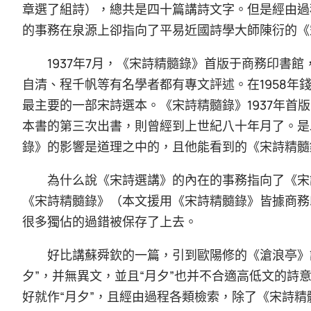
章選了組詩），總共是四十篇講詩文字。但是經由過
的事務在泉源上卻指向了平易近國詩學大師陳衍的《
1937年7月，《宋詩精髓錄》首版于商務印書
自清、程千帆等有名學者都有專文評述。在1958年
最主要的一部宋詩選本。《宋詩精髓錄》1937年首
本書的第三次出書，則曾經到上世紀八十年月了。是
錄》的影響是道理之中的，且他能看到的《宋詩精髓
為什么說《宋詩選講》的內在的事務指向了《宋
《宋詩精髓錄》（本文援用《宋詩精髓錄》皆據商務印
很多獨佔的過錯被保存了上去。
好比講蘇舜欽的一篇，引到歐陽修的《滄浪亭》
夕”，并無異文，並且“月夕”也并不合適高低文的詩
好就作“月夕”，且經由過程各類檢索，除了《宋詩