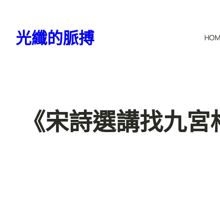
跳
至
光纖的脈搏
HO
主
要
內
容
《宋詩選講找九宮