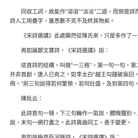
同叔工詞，故能作“溶溶”“淡淡”二語，而倒是詩而
詩人工用疊字，蓋悉數不克不及終其物矣。
《宋詩選講》此處顯然從陳氏來，只是多作了一
再如論鄭文寶詩，《宋詩選講》說：
這首詩的結構，叫做“一三格”。第一句一句，
并非首創，唐人已有之。如李太白“越王勾踐破吳回
飛。”前三句說得若何繁榮，若何壯盛，及到第四句
陳批云：
此詩首句一頓，下三句輪作一氣說，體魄獨別。
說，末句一網打盡之。此詩異曲同工，善于變更。
再如論梅堯臣河豚詩，《宋詩選講》說：