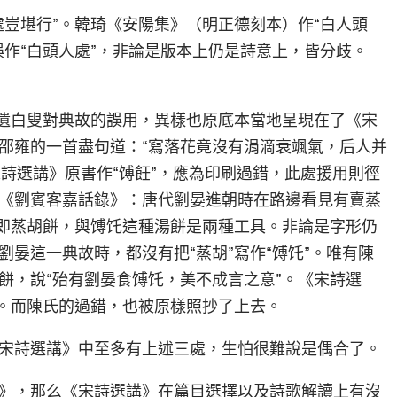
處豈堪行”。韓琦《安陽集》（明正德刻本）作“白人頭
作“白頭人處”，非論是版本上仍是詩意上，皆分歧。
石遺白叟對典故的誤用，異樣也原底本當地呈現在了《宋
邵雍的一首盡句道：“寫落花竟沒有涓滴衰颯氣，后人并
宋詩選講》原書作“馎飪”，應為印刷過錯，此處援用則徑
《劉賓客嘉話錄》：唐代劉晏進朝時在路邊看見有賣蒸
，即蒸胡餅，與馎饦這種湯餅是兩種工具。非論是字形仍
晏這一典故時，都沒有把“蒸胡”寫作“馎饦”。唯有陳
餅，說“殆有劉晏食馎饦，美不成言之意”。《宋詩選
了。而陳氏的過錯，也被原樣照抄了上去。
宋詩選講》中至多有上述三處，生怕很難說是偶合了。
》，那么《宋詩選講》在篇目選擇以及詩歌解讀上有沒