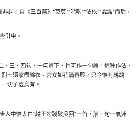
非詞。自《三百篇》“莫莫”“喈喈”“依依”“霏霏”而后，
些引申。
第二、三、四句，一氣貫下，也可作一句讀。這種作法，
，烈士還家盡錦衣。宮女如花滿春殿，只今惟有鷓鴣
，一切子虛烏有。
唐人中惟太白“越王勾踐破吳回”一首，前三句一氣連