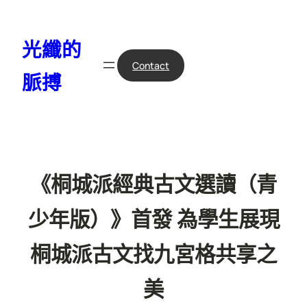
跳
至
光纖的
主
要
Contact
脈搏
內
容
《桐城派經典古文選讀（青
少年版）》首發 為學生展現
桐城派古文找九宮格共享之
美