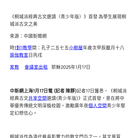
《桐城派經典古文選讀（青少年版）》首發 為學生展現桐
城派古文之美
來源：中國新聞網
時
1對1教學
間：孔子二五七五
小樹屋
年歲次甲辰臘月十八
瑜伽教室
日丙戌
家教
會議室出租
耶穌2025年1月17日
中新網上海1月17日電 (記者 陳靜)
記者17日獲悉，《桐城派
經典古文
共享空間
選讀(青少年版)》正式首發，意在將中
華優秀傳統文明深植校園，激勵廣年夜
個人空間
青少年堅
定幻想信心。
桐城派作為清代最具影響力的散文門戶之一，其文風質