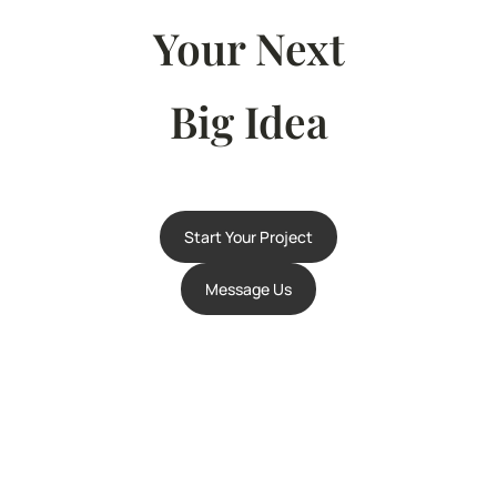
Your Next
Big Idea
Start Your Project
Message Us