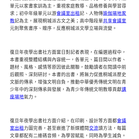
單元以家書家訓為主，重視家庭教導、品格修養與學習尋
求；初中年級單元以游
會議室出租
記、人物傳
瑜伽場地
家
教
記為主，展現桐城派古文之美；高中階段單
共享會議室
元則聚焦書序、贈序，反應桐城派文學立場與流變。
復旦年夜學出書社方面當日對記者表現，在編選過程中，
本書重視整體結構與內容統一，各單元、篇目間以作者、
題材、風格、感情等原因彼此關聯，鼓勵讀者在閱讀中前
后觀照、深刻研討。本書的出書，將無力促進桐城派歷史
文脈的傳承，增強文明自負，推動中華優秀傳統文明在青
少年中的深刻傳承與發展，為青少年傳統文明教導貢獻
講
座場地
氣力。
復旦年夜學出書社方面介紹，在印刷、設計等方面都
會議
室出租
力圖完善，甚至嵌進了新媒體閱
交流
讀方法，每篇
文章都配有二維碼音頻，為學習賦能，同時為學生減負。