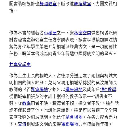
圖書裝幀設計也
舞蹈教室
不斷改進
舞蹈教室
，力圖文質相
符。
作為本書的編著者
小樹屋
之一，安
私密空間
徽省桐城派研
討會秘書處辦公室主任方寧勝表現，該書以導讀加譯注情
勢為青少年學生編選介紹桐城派經典古文，是一項開創性
任務，盼望本書成為向青少年傳遞中國傳統文明的星火。
共享會議室
作為土生土長的桐城人，占德厚分送朋友了兩個與桐城文
明相關的個人經歷：兒時父親用桐城話傳授的吳汝綸師長
教師的《百
聚會場地
字銘》以
講座場地
及成年后
1對1教學
從桐城宰相張英的家訓中獲得的教子啟示——“讀書者不
賤，守
教學
田者不饑，積德者不傾，擇交者不敗”。這些話
語不僅影響了他，也讓他意識到，這是可以普適于全全國
家庭教導的桐城聰明。他信任
聚會場地
，在各方配合盡力
下，
交流
桐城派文明的影響
舞蹈場地
力將持續擴年夜。