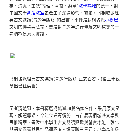
樸、清爽，重視“義理、考據、辭章”
教學場地
的統一，對
中國文學
舞蹈教室
史產生了深遠影響。據悉，《桐城派經
典古文選讀(青少年版)》的出書，不僅是對桐城派
小樹屋
文明的傳承與弘揚，更是對青少年進行傳統文明教導的一
次積極摸索與實踐。
《桐城派經典古文選讀(青少年版)》正式首發。(復旦年夜
學出書社供圖)
記者清楚到，本書精選桐城派38篇名家名作，采用原文呈
現、解題導讀、今注今譯等情勢，旨在展現桐城派文學與
思惟精華，晉陞中小學生古文閱讀興趣與鑒賞才能，強化
其語文素養與思惟品德程度。選天職三單元：小學高年級