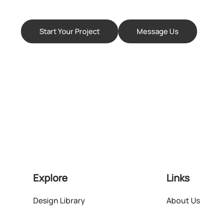
Start Your Project
Message Us
Explore
Links
Design Library
About Us