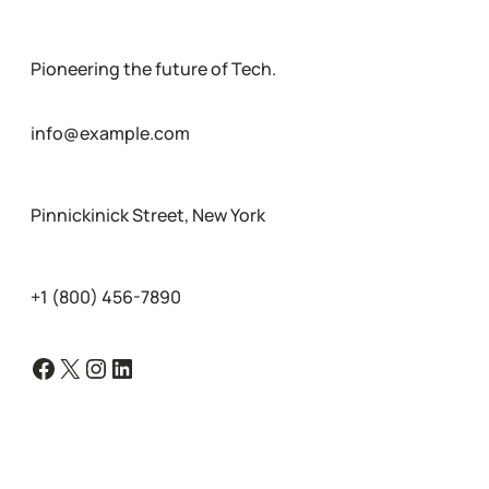
Pioneering the future of Tech.
info@example.com
Pinnickinick Street, New York
+1 (800) 456-7890
Facebook
X
Instagram
LinkedIn