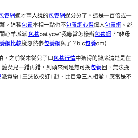
包養網
適才兩人說的
包養網
過分分了。這是一百倍或一
繭。這種
包養
本相一點也不
包養網心得
傷人
包養網
。說
關心羊城派
包養
pai.ycw“我應當怎樣辦
包養網
？”裴母
養網比較
樣忽然參
包養網
與了？b.c
包養
om)
拍，之前從未從兒子口
包養行情
中獲得的謎底清楚是在
，讓女兒一錯再錯，到頭來倒是無可挽
包養
回，無法挽
養
派責編 | 王沫依校訂 | 趙、比目魚三人相愛，應當是不