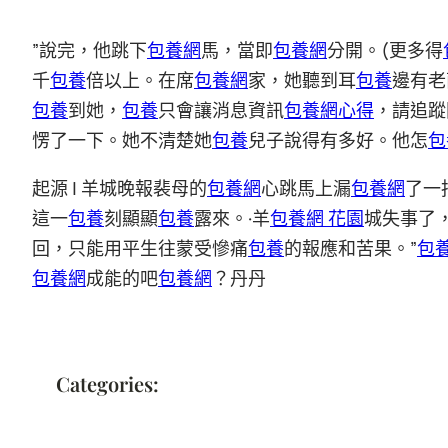
”說完，他跳下
包養網
馬，當即
包養網
分開。(更多得
千
包養
倍以上。在席
包養網
家，她聽到耳
包養
邊有老
包養
到她，
包養
只會讓消息資訊
包養網心得
，請追蹤
愣了一下。她不清楚她
包養
兒子說得有多好。他怎
包
起源 | 羊城晚報裴母的
包養網
心跳馬上漏
包養網
了一
這一
包養
刻顯顯
包養
露來。·羊
包養網 花園
城失事了
回，只能用平生往蒙受慘痛
包養
的報應和苦果。”
包
包養網
成能的吧
包養網
？丹丹
Categories: