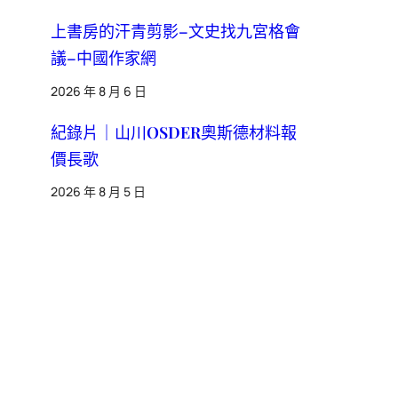
上書房的汗青剪影–文史找九宮格會
議–中國作家網
2026 年 8 月 6 日
紀錄片｜山川OSDER奧斯德材料報
價長歌
2026 年 8 月 5 日