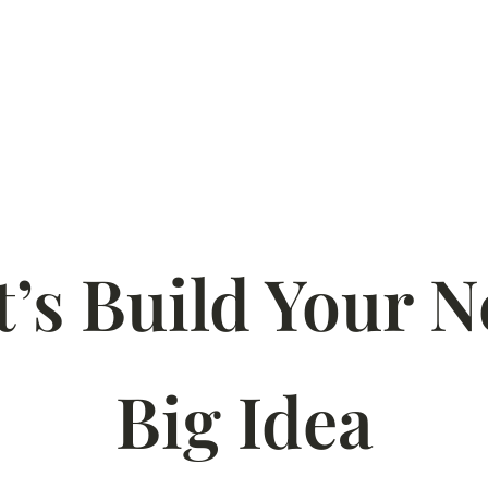
t’s Build Your N
Big Idea