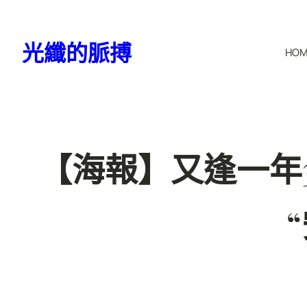
跳
至
光纖的脈搏
HO
主
要
內
容
【海報】又逢一年3