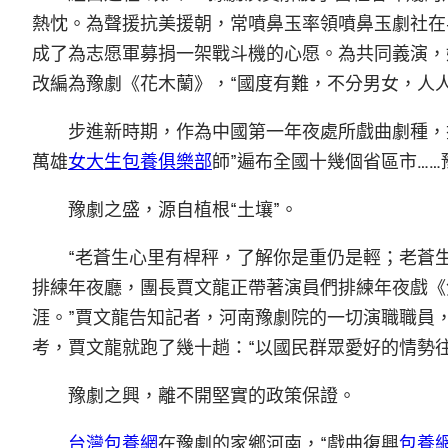
熱忱。為聲援抗美援朝，常噴鼻玉率領噴鼻玉劇社在
成了為志愿軍募捐一架戰斗機的心愿。為共同義演，
改編為豫劇《花木蘭》，“國度有難，不分男女，人人
步進新時期，作為中國第一年夜處所戲曲劇種，擁
萬雄
女大生包養俱樂部
師”遍布全國十幾個省區市…
豫劇之盛，源自植根“土壤”。
“老蒼生心里有桿秤，了解你是重仍是輕；老蒼
排練年夜廳，團長賈文龍正帶著演員們排練年夜戲《焦
涯。”賈文龍告知記者，河南豫劇院的一切演職職員
考，賈文龍就跑了幾十趟：“以國民群眾愛好的情勢往
豫劇之興，離不開堅實的政策保證。
台灣包養網
在豫劇的家鄉河南，“戲曲復興
包養