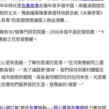
半年時光里
包養故事
走遍年夜半個中國，用義演捐錢完
她的丈夫、豫劇編導陳憲章還特地將京劇《木蘭參軍》
有責”的家國情懷讓國人熱血沸騰……
有167個專門研究院團、2100多個平易近營院團，“十
…豫劇之花愈發艷麗。
生心里有面鏡，了解你是濁仍是清。”在河南豫劇院三團
裕祿》。“為了讓戲更‘進味’，我們保持到鄉村體驗生
，城市按期到鄉間，與長者同鄉同吃同住同休息。光是蘭
反應他們最熟習的生涯，是豫劇的‘魂靈’。”
網心得
打算”穩步
包養
推動——
甜心寶貝包養網
鼎力攙扶精