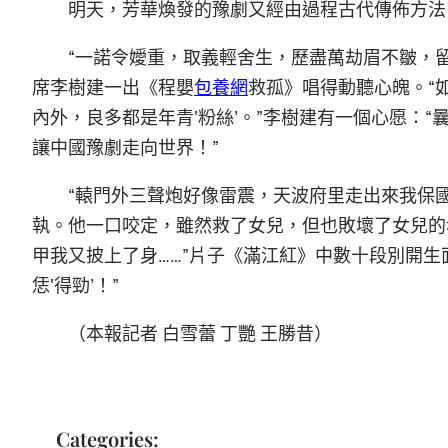
明天，芳華煥發的豫劇又經由過程古代傳佈方法
“一諾令嬡重，取義輕舍生，歷盡萬劫眉不皺，
席李樹建一出《程嬰
包養網
救孤》唱得動聽心魄。“
內外，良多都是年青‘粉絲’。”李樹建有一個心愿：
讓中國豫劇走向世界！”
“轅門外三聲炮好像雷震，天波府里走出來我保
執。他一口咬定，雖然救了女兒，但也敗壞了女兒的
甲我又披上了身……”片子《滿江紅》中數十段別開生
恁‘得勁’！”
（本報記者 白雪蕾 丁艷 王勝昔）
Categories: