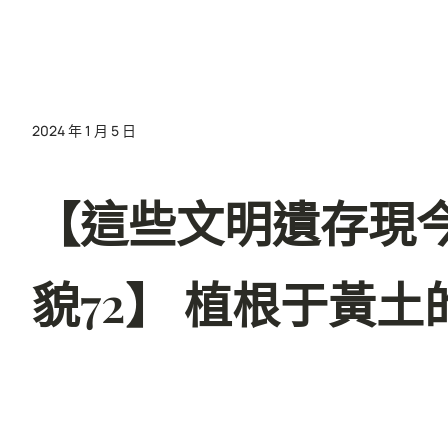
2024 年 1 月 5 日
【這些文明遺存現今
貌72】 植根于黃土