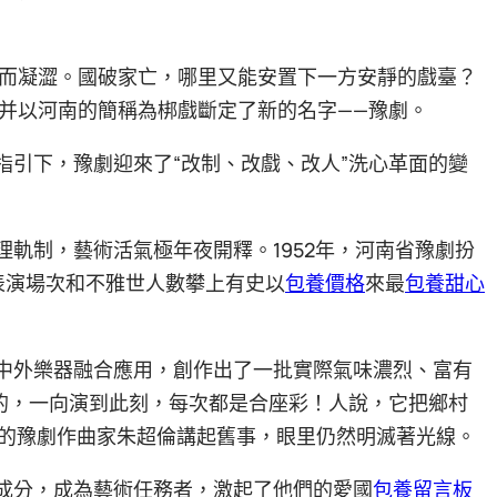
而凝澀。國破家亡，哪里又能安置下一方安靜的戲臺？
并以河南的簡稱為梆戲斷定了新的名字——豫劇。
指引下，豫劇迎來了“改制、改戲、改人”洗心革面的變
理軌制，藝術活氣極年夜開釋。1952年，河南省豫劇扮
劇表演場次和不雅世人數攀上有史以
包養價格
來最
包養甜心
、中外樂器融合應用，創作出了一批實際氣味濃烈、富有
作的，一向演到此刻，每次都是合座彩！人說，它把鄉村
8歲的豫劇作曲家朱超倫講起舊事，眼里仍然明滅著光線。
的成分，成為藝術任務者，激起了他們的愛國
包養留言板