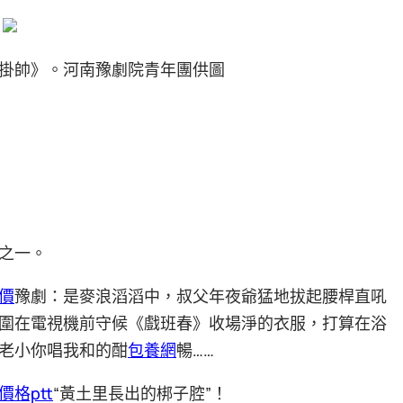
掛帥》。河南豫劇院青年團供圖
之一。
價
豫劇：是麥浪滔滔中，叔父年夜爺猛地拔起腰桿直吼
圍在電視機前守候《戲班春》收場淨的衣服，打算在浴
老小你唱我和的酣
包養網
暢……
價格ptt
“黃土里長出的梆子腔”！