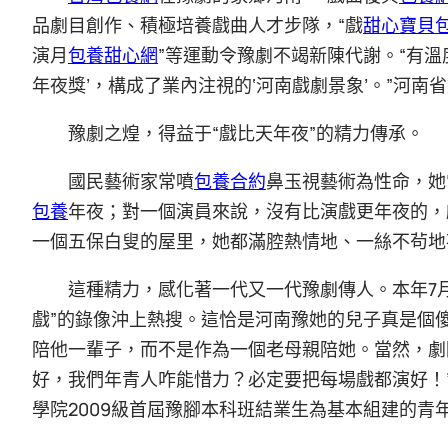
品劇目創作、積極培養戲曲人才步隊，“戲
甜心寶貝
演月
包養甜心網
”等運動令豫劇不竭新陳代謝。“有
年夜獎’，構成了業內注視的‘河南戲劇景象’。”河
豫劇之煌，得益于“戲比天年夜”的精力傳承。
國民藝術家常噴
包養合約
鼻玉視藝術為性命，她
包養
年夜；對一個演員來說，沒有比演戲更年夜的，
一個五保白叟的屋里，她都滿腔熱情地、一絲不茍地
這種精力，感化著一代又一代豫劇傳人。本年7月
戲”的錄像沖上熱搜。這恰是河南豫她的兒子真是個
陪他一輩子，而不是作為一個老母親陪她。當然，劇
好，我們年青人咋能惜力？必定要把每場戲都演好！
學院2009級首屆豫腳本科班結業生為基本組建的