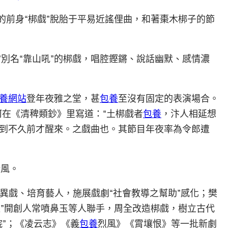
的前身“梆戲”脫胎于平易近謠俚曲，和著棗木梆子的節
”別名“靠山吼”的梆戲，唱腔鏗鏘、說話幽默、感情濃
養網站
登年夜雅之堂，甚
包養
至沒有固定的表演場合。
徐珂在《清稗類鈔》里寫道：“土梆戲者
包養
，汴人相延想
到不久前才醒來。之戲曲也。其節目年夜率為令郎遭
新風。
異戲、培育藝人，施展戲劇“社會教導之幫助”感化；樊
派”開創人常噴鼻玉等人聯手，周全改造梆戲，樹立古代
”；《凌云志》《義
包養
烈風》《霄壤恨》等一批新劇