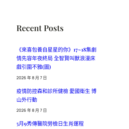
Recent Posts
《來喜包養自星星的你》17~18集劇
情先容年夜終局 全智賢叫獸浪漫床
戲引圍不雅(圖)
2026 年 8 月 7 日
疫情防控森和診所健檢 愛國衛生 博
山外行動
2026 年 8 月 7 日
5月9秀傳醫院勞檢日生肖運程