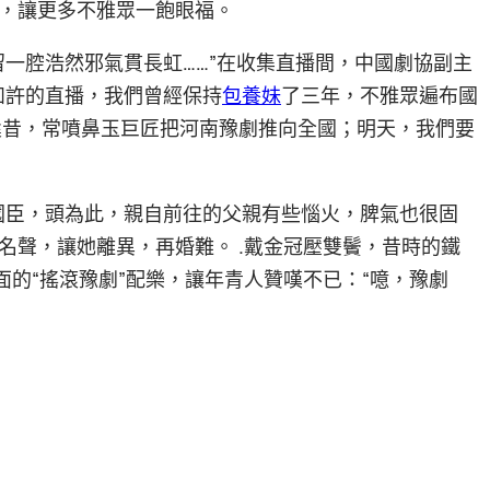
，讓更多不雅眾一飽眼福。
留一腔浩然邪氣貫長虹……”在收集直播間，中國劇協副主
如許的直播，我們曾經保持
包養妹
了三年，不雅眾遍布國
“曩昔，常噴鼻玉巨匠把河南豫劇推向全國；明天，我們要
國臣，頭為此，親自前往的父親有些惱火，脾氣也很固
名聲，讓她離異，再婚難。 .戴金冠壓雙鬢，昔時的鐵
面的“搖滾豫劇”配樂，讓年青人贊嘆不已：“噫，豫劇