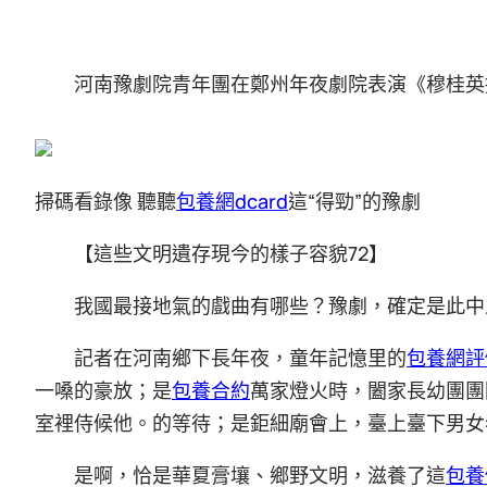
河南豫劇院青年團在鄭州年夜劇院表演《穆桂英
掃碼看錄像 聽聽
包養網dcard
這“得勁”的豫劇
【這些文明遺存現今的樣子容貌72】
我國最接地氣的戲曲有哪些？豫劇，確定是此中
記者在河南鄉下長年夜，童年記憶里的
包養網評
一嗓的豪放；是
包養合約
萬家燈火時，闔家長幼團團
室裡侍候他。的等待；是鉅細廟會上，臺上臺下男女
是啊，恰是華夏膏壤、鄉野文明，滋養了這
包養