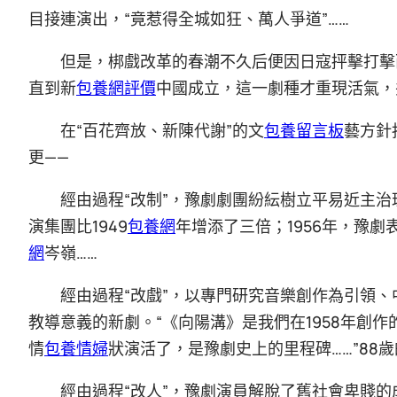
目接連演出，“竟惹得全城如狂、萬人爭道”……
但是，梆戲改革的春潮不久后便因日寇抨擊打擊
直到新
包養網評價
中國成立，這一劇種才重現活氣，
在“百花齊放、新陳代謝”的文
包養留言板
藝方針
更——
經由過程“改制”，豫劇劇團紛紜樹立平易近主治
演集團比1949
包養網
年增添了三倍；1956年，豫
網
岑嶺……
經由過程“改戲”，以專門研究音樂創作為引領
教導意義的新劇。“《向陽溝》是我們在1958年創
情
包養情婦
狀演活了，是豫劇史上的里程碑……”8
經由過程“改人”，豫劇演員解脫了舊社會卑賤