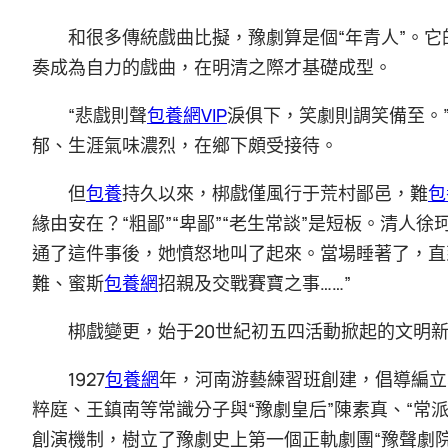
和很多傳統戲曲比擬，豫劇算是個“年青人”。它
奏成為自力的戲曲，在明清之際才基礎成型。
“悲戲則聲
包養網VIP
淚俱下，笑劇則調笑備至。
郁、生涯氣味濃烈，在鄉下頗受接待。
但
包養
持久以來，梆戲僅風行于荒村鄙邑，難
包
緣由安在？“粗鄙”“卑鄙”“老生常談”是短板。清人
通了這件事後，她憤怒地叫了起來。當場睡著了，直
難、蜜斯
包養網
招親及交戰賽寶之事……”
梆戲變更，始于20世紀初五四活動掀起的文明
1927
包養網
年，河南游藝練習班創建，倡導編立
粹庭、王鎮南等常識分子與“豫劇皇后”陳素真、“常
創演機制，樹立了豫劇史上第一個正軌劇團“豫聲劇院