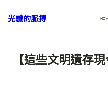
跳
至
光纖的脈搏
HO
主
要
內
容
【這些文明遺存現今