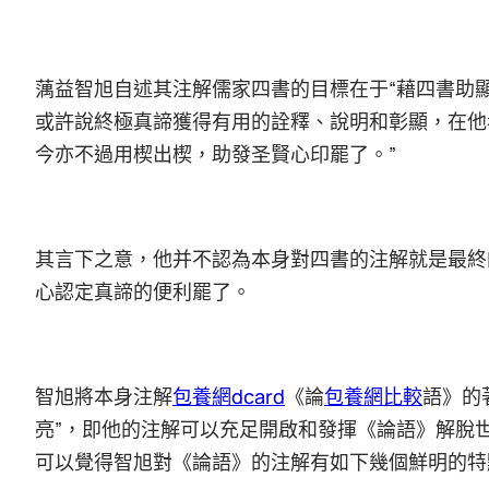
蕅益智旭自述其注解儒家四書的目標在于“藉四書助
或許說終極真諦獲得有用的詮釋、說明和彰顯，在他
今亦不過用楔出楔，助發圣賢心印罷了。”
其言下之意，他并不認為本身對四書的注解就是最終
心認定真諦的便利罷了。
智旭將本身注解
包養網dcard
《論
包養網比較
語》的
亮”，即他的注解可以充足開啟和發揮《論語》解脫
可以覺得智旭對《論語》的注解有如下幾個鮮明的特