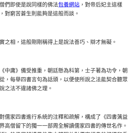
僧們即使是說同樣的佛法
包養網站
，對帝后妃主這樣
，對窮苦蒼生則能夠是這般而談。
實之相，這般剛剛稱得上是說法善巧、辯才無礙。
《中庸》備受推重，朝廷懸為科第，士子著為功令，朝
從，每舉四書言句為話頭，以便使所說之法能契合聽眾
說之法不違諸佛之理。
對儒家四書進行系統的注釋和疏解，構成了《四書蕅益
界高僧留下的獨一一部周全解讀儒家四書的傳世名作。