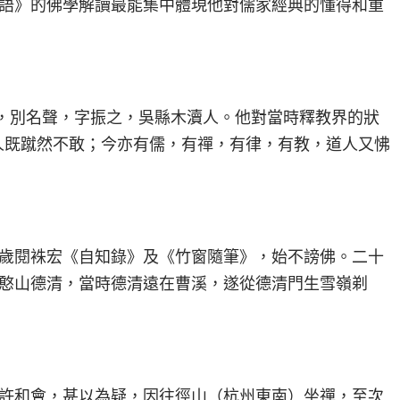
語》的佛學解讀最能集中體現他對儒家經典的懂得和重
際明，別名聲，字振之，吳縣木瀆人。他對當時釋教界的狀
人既蹴然不敢；今亦有儒，有禪，有律，有教，道人又怫
歲閱袾宏《自知錄》及《竹窗隨筆》，始不謗佛。二十
憨山德清，當時德清遠在曹溪，遂從德清門生雪嶺剃
許和會，甚以為疑，因往徑山（杭州東南）坐禪，至次