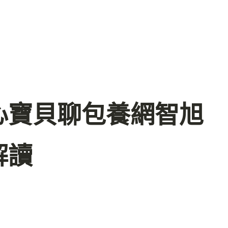
心寶貝聊包養網智旭
解讀