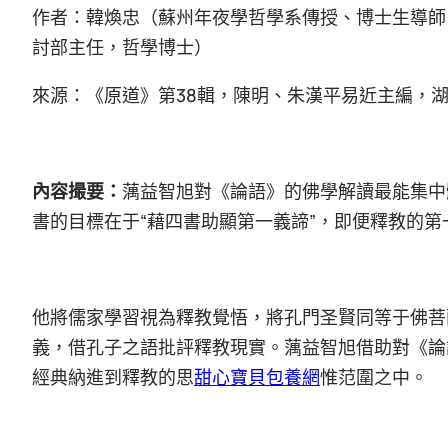
作者：韓煥忠（蘇州年夜學哲學系傳授、博士生導師
討部主任，哲學博士）
來源：《原道》第38輯，陳明、朱漢平易近主編，湖
內容撮要：
蕅益智旭對《論語》的佛學解讀最能集中
書的目標在于“藉四書助顯第一義諦”，即便釋教的
他將儒家學習視為釋教覺悟，將孔門圣賢同等于佛菩
義，借孔子之語批評釋教現實。蕅益智旭借助對《論
經典納進到釋教的思
甜心寶貝包養網
惟范圍之中。