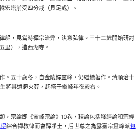
袾宏塔前受四分戒（具足戒）。
律躲，見當時禪宗流弊，決意弘律。三十二歲開始研討
五里），造西湖寺。
作。五十歲冬，自金陵歸靈峰，仍繼續著作。清順治十
門生將其遺體火葬，起塔于靈峰年夜殿右。
類，宗論即《靈峰宗論》10卷，釋論包括釋經論和宗經
心得
綜合禪教律而會歸凈土，后世尊之為露臺宗靈峰派
包