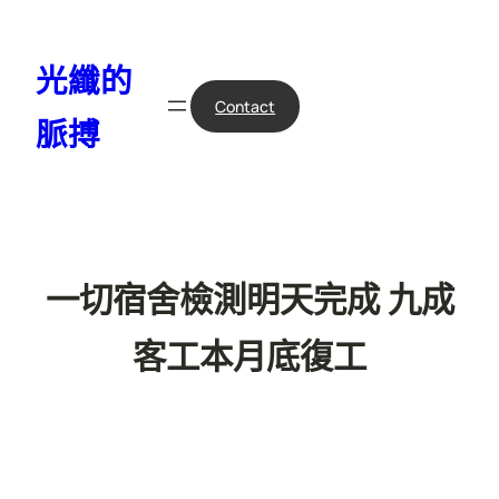
跳
至
光纖的
主
要
Contact
脈搏
內
容
一切宿舍檢測明天完成 九成
客工本月底復工