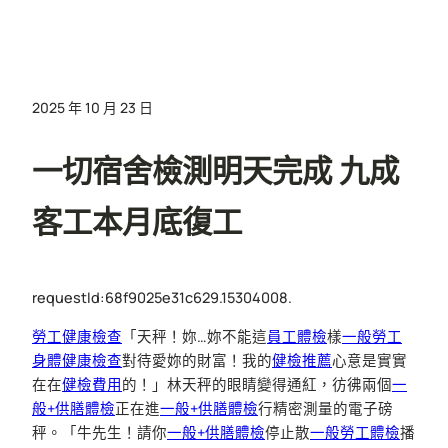
2025 年 10 月 23 日
一切宿舍檢測明天完成 九成
客工本月底復工
requestId:68f9025e31c629.15304008.
勞工健康檢查
「天秤！妳…妳不能這
員工體檢
樣
一般勞工
身體健康檢查
對待愛妳的財富！我的
健檢推薦
心意是實實
在在
健檢費用
的！」林天秤的眼睛變得通紅，彷彿兩個
一
般+供膳體檢
正在進
一般+供膳體檢
行精密測量的電子磅
秤。「牛先生！請你
一般+供膳體檢
停止散
一般勞工體檢
播