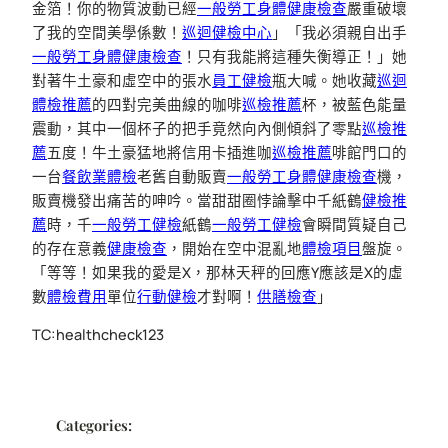
金箔！你的物質波動已經
一般勞工身體健康檢查
嚴重破壞
了我的空間美學係數！
巡迴健檢中心
」「我必須親自出手
一般勞工身體健康檢查
！只有我能將這種失衡導正！」她
對著牛土豪和虛空中的張水
員工健檢
瓶大喊。她收藏
巡迴
體檢推薦
的四對完美曲線的咖啡
巡檢推薦
杯，被藍色能量
震動，其中一個杯子的把手竟然向內側傾斜了零點
巡檢推
薦
五度！牛土豪猛地將信用卡插進咖
巡檢推薦
啡館門口的
一台
餐飲業體檢
老舊自動販賣
一般勞工身體健康檢查
機，
販賣機發出痛苦的呻吟。當甜甜圈悖論擊中千紙鶴
健檢推
薦
時，千
一般勞工健檢
紙鶴
一般勞工健檢
會瞬間質疑自己
的存在意義
健康檢查
，開始在空中混亂地
體檢項目
盤旋。
「等等！如果我的愛是X，那林天秤的回應Y應該是X的虛
數
體檢費用
單位
行動健檢
才對啊！
供膳檢查
」
TC:healthcheck123
Categories: