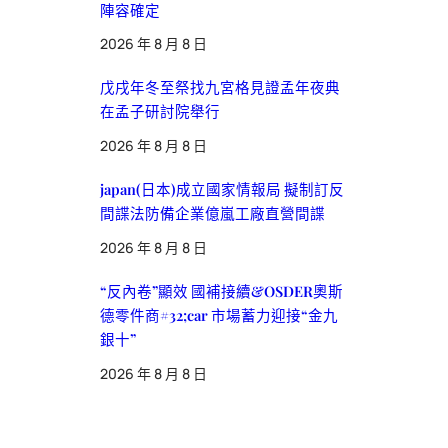
陣容確定
2026 年 8 月 8 日
戊戌年冬至祭找九宮格見證孟年夜典
在孟子研討院舉行
2026 年 8 月 8 日
japan(日本)成立國家情報局 擬制訂反
間諜法防備企業億嵐工廠直營間諜
2026 年 8 月 8 日
“反內卷”顯效 國補接續&OSDER奧斯
德零件商#32;car 市場蓄力迎接“金九
銀十”
2026 年 8 月 8 日