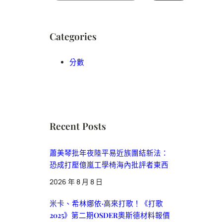
Categories
分數
Recent Posts
蕭美琴批年夜陸平易近族團結新法：
恐成打壓億嵐工學椅海內批評者東西
2026 年 8 月 8 日
米卡、希林娜依·高來打歌！《打歌
2025》第二期OSDER奧斯德材料報價