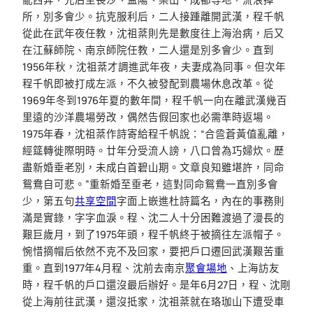
所，別多會少。抗克服利后，二人接踵離開武漢，程千帆
從此在武年夜任教，沈祖棻則先是數度往上海治病，后又
在江蘇師院、南京師院任教，二人還是別多會少。直到
1956年秋，沈祖棻才調進武年夜，夫妻成為同事。但次年
程千帆即被打成左派，不久被發配到農場休息改革。從
1969年冬到1976年夏的數年間，程千帆一向在離武漢幾百
里遠的沙洋農場勞改，偶然告假回家也必需準時返場。
1975年春，沈祖棻作詩寄給程千帆說：“合巹蒼黃值亂離，
經筵轉徙際明時。廿年分受流人謗，八口曾為巧婦炊。歷
盡新婚垂老別，未成白首碧山期。文章良知雖堪許，同命
鴛鴦自可悲。”重新婚至垂老，這對同命鴛鴦一直別多會
少，第五句
共享空間
字面上嵌進杜詩篇名，內在的事務則
滿是實錄，字字血淚。程、沈二人十分困難渡過了漫長的
艱巨歲月，到了1975年頭，程千帆終于被摘往左派帽子。
惋惜摘帽后依然不克不及回家，要把戶口遷回武漢艱苦重
重。直到1977年4月程、沈前去南京
聚會場地
、上海訪友
時，程千帆的戶口還沒最后辦好。是年6月27日，程、沈剛
從上海前往武漢，還沒抵家，沈祖棻就在珞珈山下遭受車