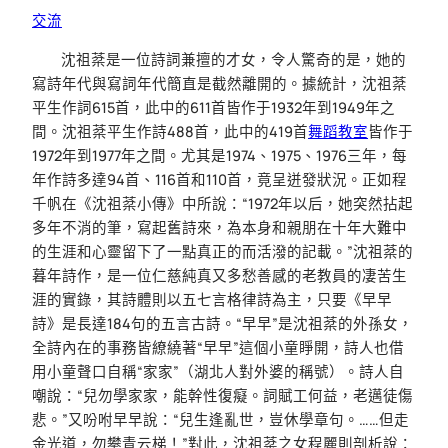
交流
沈祖棻是一位詩詞兼擅的才女，令人驚奇的是，她的
寫詩年代與寫詞年代簡直是截然離開的。據統計，沈祖棻
平生作詞615首，此中的611首皆作于1932年到1949年之
間。沈祖棻平生作詩488首，此中的419首
舞蹈教室
皆作于
1972年到1977年之間。尤其是1974、1975、1976三年，每
年作詩多達94首、116首和110首，竟呈迸發狀況。正如程
千帆在《沈祖棻小傳》中所說：“1972年以后，她突然拈起
多年不消的筆，寫起舊詩來，為本身和親朋在十年大難中
的生涯和心靈留下了一點真正的而活潑的記載。”沈祖棻的
暮年詩作，是一位仁慈純真又多愁善感的老教員的凄苦生
涯的實錄，其詩體則以五七言格律詩為主，只要《早早
詩》是長達184句的五言古詩。“早早”是沈祖棻的外孫女，
全詩內在的事務皆繚繞著“早早”這個小童睜開，詩人也借
用小童聲口自稱“家家”（湖北人對外婆的稱號）。詩人自
嘲說：“兒勿學家家，能幹性復癡。詞賦工何益，老邁徒傷
悲。”又吩咐早早說：“兒生逢亂世，豈休學章句。……但走
金光道，勿攀青云梯！”對此，沈祖棻之女程麗則剖析說：