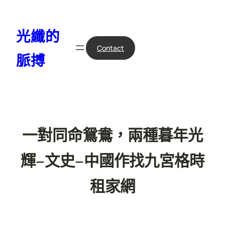
跳
至
光纖的
主
要
Contact
脈搏
內
容
一對同命鴛鴦，兩種暮年光
輝–文史–中國作找九宮格時
租家網