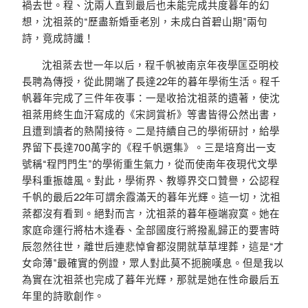
禍去世。程、沈兩人直到最后也未能完成共度暮年的幻
想，沈祖棻的“歷盡新婚垂老別，未成白首碧山期”兩句
詩，竟成詩讖！
沈祖棻去世一年以后，程千帆被南京年夜學匡亞明校
長聘為傳授，從此開端了長達22年的暮年學術生活。程千
帆暮年完成了三件年夜事：一是收拾沈祖棻的遺著，使沈
祖棻用終生血汗寫成的《宋詞賞析》等書皆得公然出書，
且遭到讀者的熱鬧接待。二是持續自己的學術研討，給學
界留下長達700萬字的《程千帆選集》。三是培育出一支
號稱“程門門生”的學術重生氣力，從而使南年夜現代文學
學科重振雄風。對此，學術界、教導界交口贊譽，公認程
千帆的最后22年可謂余霞滿天的暮年光輝。這一切，沈祖
棻都沒有看到。絕對而言，沈祖棻的暮年極端寂寞。她在
家庭命運行將枯木逢春、全部國度行將撥亂歸正的要害時
辰忽然往世，離世后連悲悼會都沒開就草草埋葬，這是“才
女命薄”最確實的例證，眾人對此莫不扼腕嘆息。但是我以
為實在沈祖棻也完成了暮年光輝，那就是她在性命最后五
年里的詩歌創作。