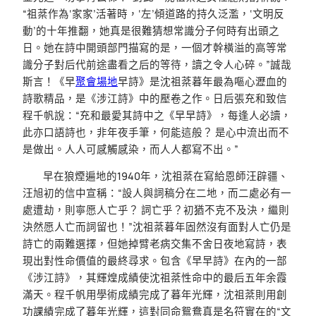
“祖棻作為‘家家’活著時，‘左’傾道路的持久泛濫，‘文明反
動’的十年推翻，她真是很難猜想常識分子何時有出頭之
日。她在詩中開頭部門描寫的是，一個才幹橫溢的高等常
識分子對后代前途盡看之后的等待，讀之令人心碎。”誠哉
斯言！《早
聚會場地
早詩》是沈祖棻暮年最為嘔心瀝血的
詩歌精品，是《涉江詩》中的壓卷之作。日后張充和致信
程千帆說：“充和最愛其詩中之《早早詩》，每逢人必讀，
此亦口語詩也，非年夜手筆，何能這般？ 是心中流出而不
是做出。人人可感觸感染，而人人都寫不出。”
早在狼煙遍地的1940年，沈祖棻在寫給恩師汪辟疆、
汪旭初的信中宣稱：“設人與詞稿分在二地，而二處必有一
處遭劫，則寧愿人亡乎？ 詞亡乎？初猶不克不及決，繼則
決然愿人亡而詞留也！”沈祖棻暮年固然沒有面對人亡仍是
詩亡的兩難選擇，但她掉臂老病交集不舍日夜地寫詩，表
現出對性命價值的最終尋求。包含《早早詩》在內的一部
《涉江詩》，其輝煌成績使沈祖棻性命中的最后五年余霞
滿天。程千帆用學術成績完成了暮年光輝，沈祖棻則用創
功課績完成了暮年光輝，這對同命鴛鴦真是名符實在的“文