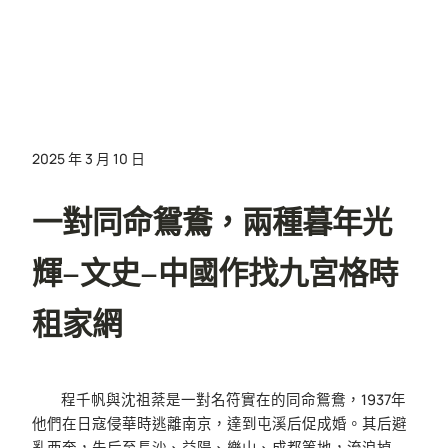
2025 年 3 月 10 日
一對同命鴛鴦，兩種暮年光
輝–文史–中國作找九宮格時
租家網
程千帆與沈祖棻是一對名符實在的同命鴛鴦，1937年
他們在日寇侵華時逃離南京，達到屯溪后促成婚。其后避
亂西奔，先后至長沙、益陽、樂山、成都等地，流浪掉