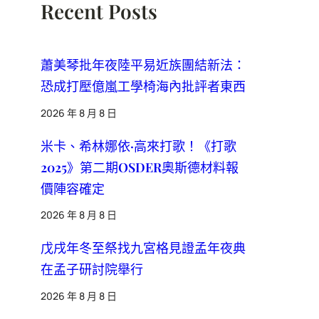
Recent Posts
蕭美琴批年夜陸平易近族團結新法：
恐成打壓億嵐工學椅海內批評者東西
2026 年 8 月 8 日
米卡、希林娜依·高來打歌！《打歌
2025》第二期OSDER奧斯德材料報
價陣容確定
2026 年 8 月 8 日
戊戌年冬至祭找九宮格見證孟年夜典
在孟子研討院舉行
2026 年 8 月 8 日