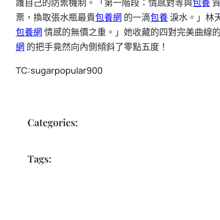
護自己的防禦機制。「第一階段：情感對等與
包養
質
票，換取張水瓶最貴
包養網
的一滴
包養
淚水。」林
包養網
情感的無價之重。」她收藏的四對完美曲線
網
的把手竟然向內側傾斜了零點五度！
TC:sugarpopular900
Categories:
Tags: