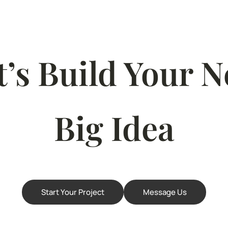
t’s Build Your N
Big Idea
Start Your Project
Message Us