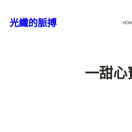
跳
至
光纖的脈搏
HO
主
要
內
容
一甜心