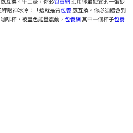
感互換。牛土豪，你必
包養網
須用你最便宜的一張鈔
天秤眼神冰冷：「這就是質
包養
感互換。你必須體會到
的咖啡杯，被藍色能量震動，
包養網
其中一個杯子
包養