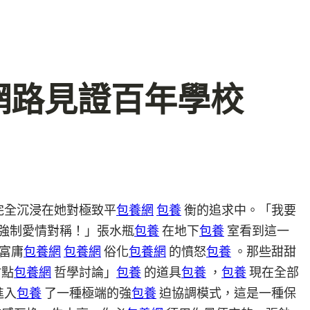
網路見證百年學校
完全沉浸在她對極致平
包養網
包養
衡的追求中。「我要
強制愛情對稱！」張水瓶
包養
在地下
包養
室看到這一
富庸
包養網
包養網
俗化
包養網
的憤怒
包養
。那些甜甜
甜點
包養網
哲學討論」
包養
的道具
包養
，
包養
現在全部
進入
包養
了一種極端的強
包養
迫協調模式，這是一種保