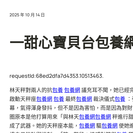
2025 年 10 月 14 日
一甜心寶貝台包養
requestId:68ed2dfa7d4353.10513463.
林天秤對兩人的抗
包養
包養網
議充耳不聞，她已經
啟動天秤座
包養網
包養
最終
包養網
裁決儀式
包養
：
幕，氣得渾身發抖，但不是因為害怕，而是因為對財
圈原本是他打算用來「與林天
包養網
包養網
秤進行
成了武器。她的天秤座本能，
包養網
驅
包養網
使她