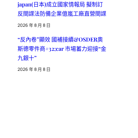
japan(日本)成立國家情報局 擬制訂
反間諜法防備企業億嵐工廠直營間諜
2026 年 8 月 8 日
“反內卷”顯效 國補接續&OSDER奧
斯德零件商#32;car 市場蓄力迎接“金
九銀十”
2026 年 8 月 8 日