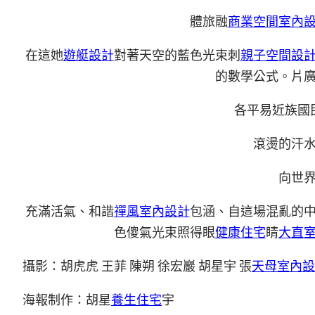
體旅融
商業空間室內
在這她
遊艇設計
對著天空的藍色光束刺
親子空間設
的數學公式。片
各平易近族國
滾燙的汗
向世
充滿活氣、和諧
禪風室內設計
包涵、自這場混亂的
色傻氣光束照得眼
健康住宅
睛
大直
攝影：胡虎虎 王菲 陳朔 徐宏巖 胡星宇 張
天母室內設
海報制作：胡星
養生住宅
宇