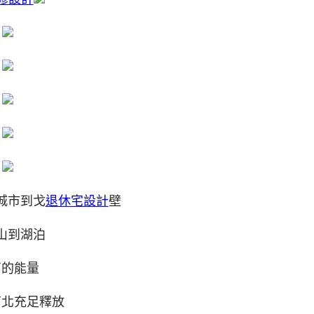
城市到戈
退休宅設計
壁
山到湖泊
育的能量
南北充足釋放