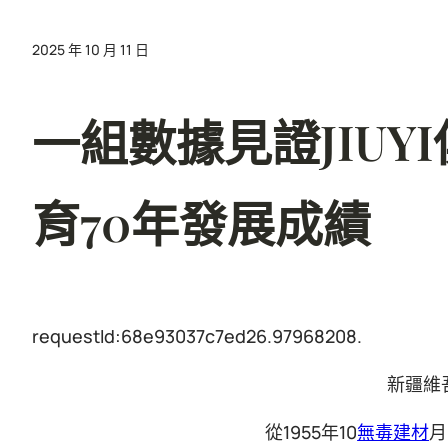
2025 年 10 月 11 日
一組數據見證JIU
育70年發展成績
requestId:68e93037c7ed26.97968208.
新疆維
從1955年10
無毒建材
月