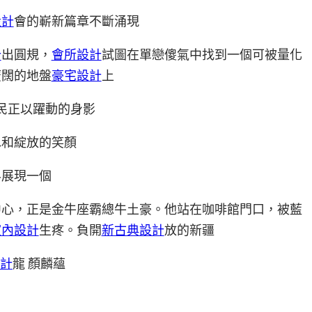
設計
會的嶄新篇章不斷涌現
計
出圓規，
會所設計
試圖在單戀傻氣中找到一個可被量化
廣闊的地盤
豪宅設計
上
民正以躍動的身影
水和綻放的笑顏
界展現一個
中心，正是金牛座霸總牛土豪。他站在咖啡館門口，被藍
室內設計
生疼。負開
新古典設計
放的新疆
計
龍 顏麟蘊