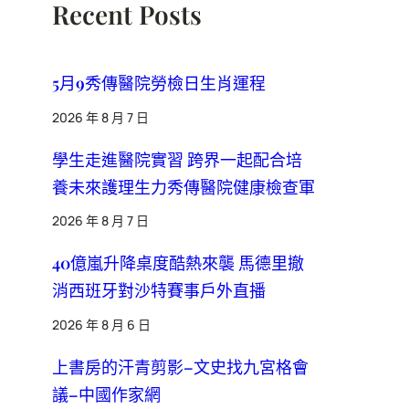
Recent Posts
5月9秀傳醫院勞檢日生肖運程
2026 年 8 月 7 日
學生走進醫院實習 跨界一起配合培
養未來護理生力秀傳醫院健康檢查軍
2026 年 8 月 7 日
40億嵐升降桌度酷熱來襲 馬德里撤
消西班牙對沙特賽事戶外直播
2026 年 8 月 6 日
上書房的汗青剪影–文史找九宮格會
議–中國作家網