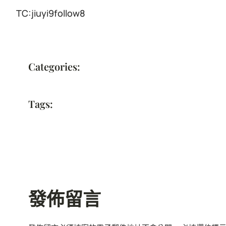
TC:jiuyi9follow8
Categories:
Tags:
發佈留言