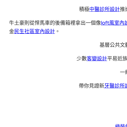
積極
中醫診所設計
推
牛土豪則從悍馬車的後備箱裡拿出一個像
loft風室
金
民生社區室內設計
。
基層公共文
少數
客變設計
平易近
一
帶你見證新
牙醫診所
綠裝