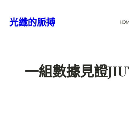
跳
至
光纖的脈搏
HO
主
要
內
容
一組數據見證JI