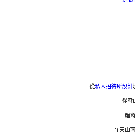
從
私人招待所設計
從雪
體
在天山