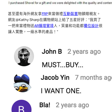
甚至還有海外網友拿
FRP
來當做禮
互動裝置
物饋贈親友。
網友@Kathy Sharp在購物網站上給了五星好評：“我買了
一把來當禮物送
AR擴增實境
人，質量和功能都
攤位設計
很
讓人驚艷，一級水準的產品！”