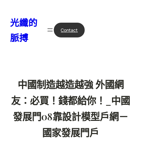
跳
至
光纖的
主
要
Contact
脈搏
內
容
中國制造越造越強 外國網
友：必買！錢都給你！_中國
發展門08靠設計模型戶網－
國家發展門戶