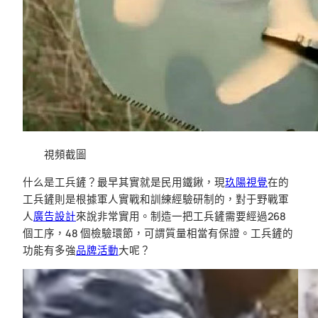
視頻截圖
什么是工兵鏟？最早其實就是民用鐵鍬，現
玖陽視覺
在的
工兵鏟則是根據軍人實戰和訓練經驗研制的，對于野戰軍
人
廣告設計
來說非常實用。制造一把工兵鏟需要經過268
個工序，48 個檢驗環節，可謂質量相當有保證。工兵鏟的
功能有多強
品牌活動
大呢？