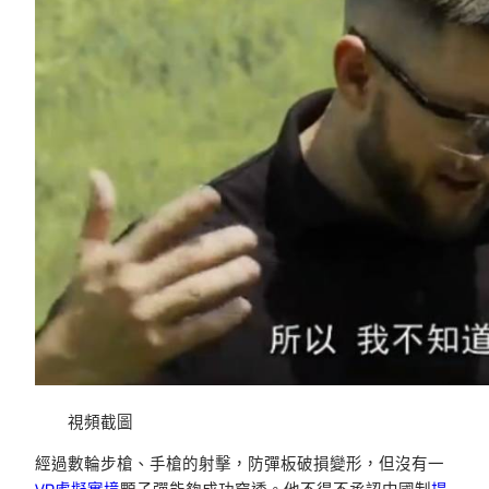
視頻截圖
經過數輪步槍、手槍的射擊，防彈板破損變形，但沒有一