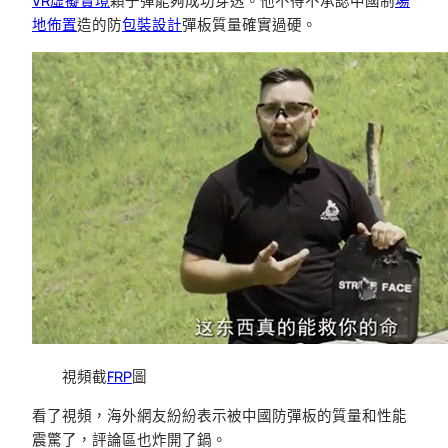
VR虛擬實境
顆子彈能夠成功穿透。他不得不承認中國制
場
地佈置
造的防
包裝設計
彈板質量確實過硬。
視頻截
FRP
圖
看了視頻，海外網友紛紛表示被中國防彈板的質量和性能
震驚了，評論區也炸開了鍋。