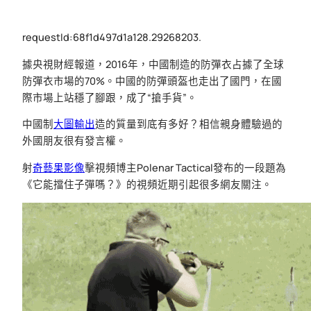
requestId:68f1d497d1a128.29268203.
據央視財經報道，2016年，中國制造的防彈衣占據了全球
防彈衣市場的70%。中國的防彈頭盔也走出了國門，在國
際市場上站穩了腳跟，成了“搶手貨”。
中國制
大圖輸出
造的質量到底有多好？相信親身體驗過的
外國朋友很有發言權。
射
奇藝果影像
擊視頻博主Polenar Tactical發布的一段題為
《它能擋住子彈嗎？》的視頻近期引起很多網友關注。