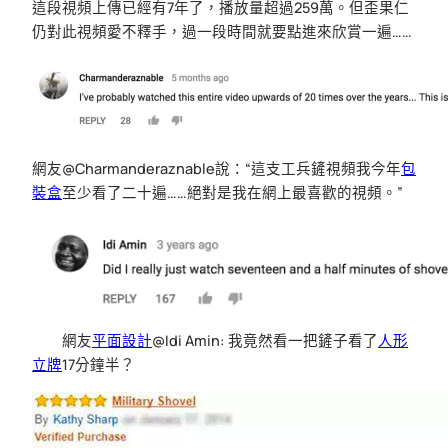
這段視頻上傳已經有7年了，播放量超過259萬。但歪果仁
仍對此視頻愛不釋手，過一段時間就要點進來欣賞一遍……
網友@Charmanderaznable說：“這支工兵鏟視頻我今年
包
裝盒
至少看了二十遍……絕對是我在網上最喜歡的視頻。”
網友
平面設計
@Idi Amin: 我竟然看一把鏟子看了
人形
立牌
17分鐘半？