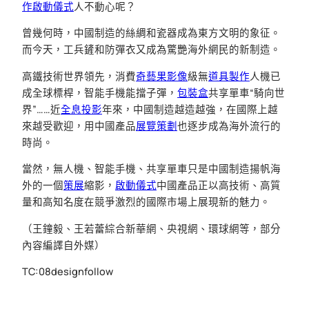
作
啟動儀式
人不動心呢？
曾幾何時，中國制造的絲綢和瓷器成為東方文明的象征。
而今天，工兵鏟和防彈衣又成為驚艷海外網民的新制造。
高鐵技術世界領先，消費
奇藝果影像
級無
道具製作
人機已
成全球標桿，智能手機能擋子彈，
包裝盒
共享單車“騎向世
界”……近
全息投影
年來，中國制造越造越強，在國際上越
來越受歡迎，用中國產品
展覽策劃
也逐步成為海外流行的
時尚。
當然，無人機、智能手機、共享單車只是中國制造揚帆海
外的一個
策展
縮影，
啟動儀式
中國產品正以高技術、高質
量和高知名度在競爭激烈的國際市場上展現新的魅力。
（王鐘毅、王若蕾綜合新華網、央視網、環球網等，部分
內容編譯自外媒）
TC:08designfollow