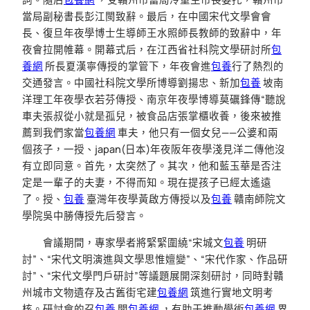
當局副秘書長彭江閩致辭。最后，在中國宋代文學會會
長、復旦年夜學博士生導師王水照師長教師的致辭中，年
夜會拉開帷幕。開幕式后，在江西省社科院文學研討所
包
養網
所長夏漢寧傳授的掌管下，年夜會進
包養
行了熱烈的
交通發言。中國社科院文學所博導劉揚忠、新加
包養
坡南
洋理工年夜學衣若芬傳授、南京年夜學博導莫礪鋒傳“聽說
車夫張叔從小就是孤兒，被食品店張掌櫃收養，後來被推
薦到我們家當
包養網
車夫，他只有一個女兒——公婆和兩
個孩子，一授、japan(日本)年夜阪年夜學淺見洋二傳他沒
有立即同意。首先，太突然了。其次，他和藍玉華是否注
定是一輩子的夫妻，不得而知。現在提孩子已經太遙遠
了。授、
包養
臺灣年夜學黃啟方傳授以及
包養
贛南師院文
學院吳中勝傳授先后發言。
會議期間，專家學者將緊緊圍繞“宋城文
包養
明研
討”、“宋代文明演進與文學思惟嬗變”、“宋代作家、作品研
討”、“宋代文學門戶研討”等議題展開深刻研討，同時對贛
州城市文物遺存及古舊街宅建
包養網
筑進行實地文明考
核。研討會的召
包養
開
包養網
，有助于推動學術
包養網
界