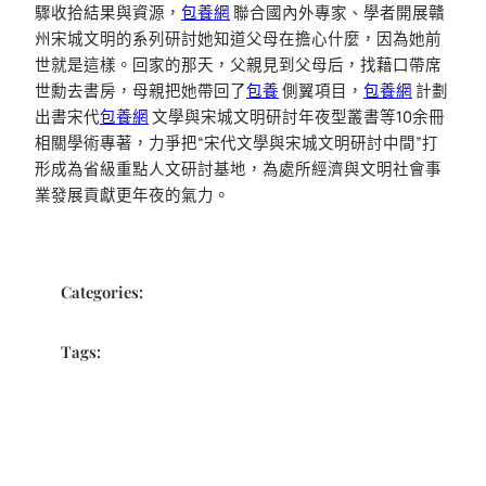
驟收拾結果與資源，
包養網
聯合國內外專家、學者開展贛
州宋城文明的系列研討她知道父母在擔心什麼，因為她前
世就是這樣。回家的那天，父親見到父母后，找藉口帶席
世勳去書房，母親把她帶回了
包養
側翼項目，
包養網
計劃
出書宋代
包養網
文學與宋城文明研討年夜型叢書等10余冊
相關學術專著，力爭把“宋代文學與宋城文明研討中間”打
形成為省級重點人文研討基地，為處所經濟與文明社會事
業發展貢獻更年夜的氣力。
Categories:
Tags: