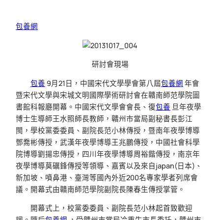
包養網
研討會現場
包養
9月21日，中國宋代文學學會第八屆
包養網
年會
暨宋代文學與宋城文明國際學術研討會在贛南師范學院圖
書館科報廳開幕。中國宋代文學會會長、復
包養
旦年夜學
博士生導師王水照師長教師，贛州市當局副秘書長彭江
閩，學校黨委委員、副院長范小林傳授，暨南年夜學博導
鄧喬彬傳授，武漢年夜學博導王兆鵬傳授，中國社會科學
院博導劉揚忠傳授，四川年夜學博導周裕鍇傳授，南京年
夜學博導莫礪鋒傳授等領導、嘉賓以及來自japan(日本)、
新加坡、噴鼻港、臺灣等國內外近200名專家學者列席會
議。開幕式由贛南師范學院副院長陳春生傳授掌管。
開幕式上，校黨委委員、副院長范小林起首致歡迎
詞。隨后
包養網
，受贛州市當局冷重生市長委托，贛州市