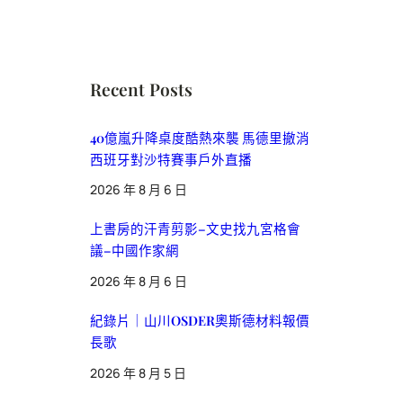
Recent Posts
40億嵐升降桌度酷熱來襲 馬德里撤消
西班牙對沙特賽事戶外直播
2026 年 8 月 6 日
上書房的汗青剪影–文史找九宮格會
議–中國作家網
2026 年 8 月 6 日
紀錄片｜山川OSDER奧斯德材料報價
長歌
2026 年 8 月 5 日