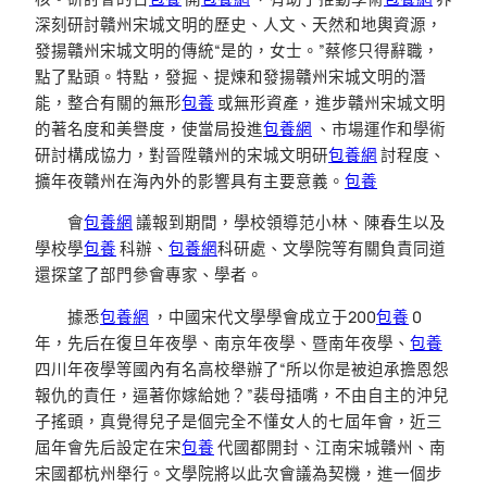
深刻研討贛州宋城文明的歷史、人文、天然和地輿資源，
發揚贛州宋城文明的傳統“是的，女士。”蔡修只得辭職，
點了點頭。特點，發掘、提煉和發揚贛州宋城文明的潛
能，整合有關的無形
包養
或無形資產，進步贛州宋城文明
的著名度和美譽度，使當局投進
包養網
、市場運作和學術
研討構成協力，對晉陞贛州的宋城文明研
包養網
討程度、
擴年夜贛州在海內外的影響具有主要意義。
包養
會
包養網
議報到期間，學校領導范小林、陳春生以及
學校學
包養
科辦、
包養網
科研處、文學院等有關負責同道
還探望了部門參會專家、學者。
據悉
包養網
，中國宋代文學學會成立于200
包養
0
年，先后在復旦年夜學、南京年夜學、暨南年夜學、
包養
四川年夜學等國內有名高校舉辦了“所以你是被迫承擔恩怨
報仇的責任，逼著你嫁給她？”裴母插嘴，不由自主的沖兒
子搖頭，真覺得兒子是個完全不懂女人的七屆年會，近三
屆年會先后設定在宋
包養
代國都開封、江南宋城贛州、南
宋國都杭州舉行。文學院將以此次會議為契機，進一個步