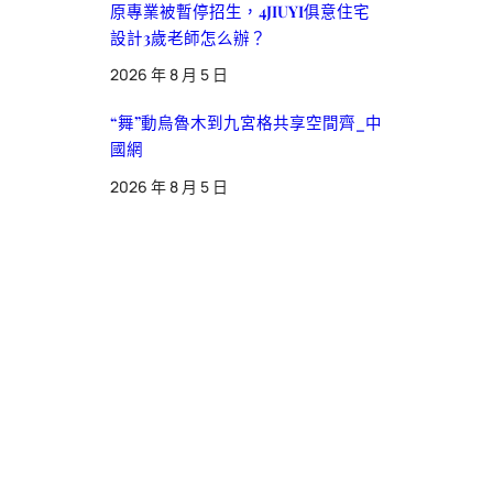
原專業被暫停招生，4JIUYI俱意住宅
設計3歲老師怎么辦？
2026 年 8 月 5 日
“舞”動烏魯木到九宮格共享空間齊_中
國網
2026 年 8 月 5 日