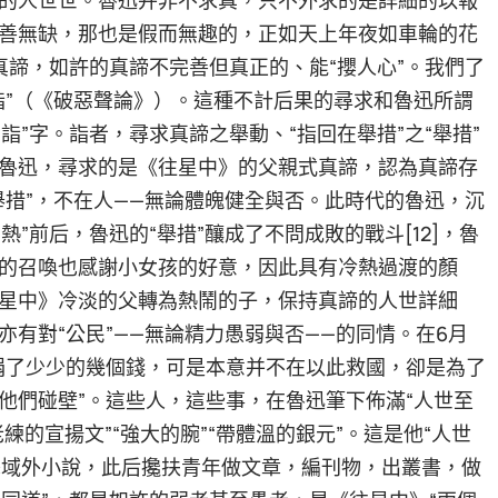
善無缺，那也是假而無趣的，正如天上年夜如車輪的花
求真諦，如許的真諦不完善但真正的、能“攖人心”。我們了
詣”（《破惡聲論》）。這種不計后果的尋求和魯迅所謂
詣”字。詣者，尋求真諦之舉動、“指回在舉措”之“舉措”
魯迅，尋求的是《往星中》的父親式真諦，認為真諦存
舉措”，不在人——無論體魄健全與否。此時代的魯迅，沉
”前后，魯迅的“舉措”釀成了不問成敗的戰斗[12]，魯
的召喚也感謝小女孩的好意，因此具有冷熱過渡的顏
星中》冷淡的父轉為熱鬧的子，保持真諦的人世詳細
有對“公民”——無論精力愚弱與否——的同情。在6月
另捐了少少的幾個錢，可是本意并不在以此救國，卻是為了
他們碰壁”。這些人，這些事，在魯迅筆下佈滿“人世至
老練的宣揚文”“強大的腕”“帶體溫的銀元”。這是他“人世
譯域外小說，此后攙扶青年做文章，編刊物，出叢書，做