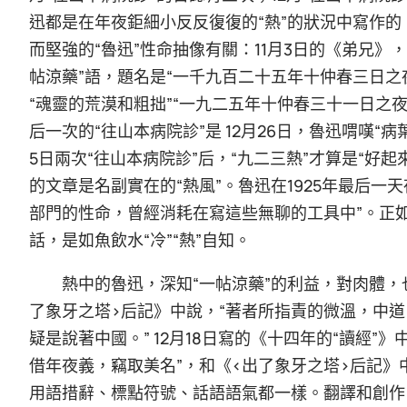
迅都是在年夜鉅細小反反復復的“熱”的狀況中寫作的。
而堅強的“魯迅”性命抽像有關：11月3日的《弟兄》，
帖涼藥”語，題名是“一千九百二十五年十仲春三日之夜，
“魂靈的荒漠和粗拙”“一九二五年十仲春三十一日之
后一次的“往山本病院診”是 12月26日，魯迅喟嘆“病
5日兩次“往山本病院診”后，“九二三熱”才算是“好起
的文章是名副實在的“熱風”。魯迅在1925年最后一
部門的性命，曾經消耗在寫這些無聊的工具中”。正如
話，是如魚飲水“冷”“熱”自知。
熱中的魯迅，深知“一帖涼藥”的利益，對肉體，
了象牙之塔>后記》中說，“著者所指責的微溫，中
疑是說著中國。” 12月18日寫的《十四年的“讀經
借年夜義，竊取美名”，和《<出了象牙之塔>后記》
用語措辭、標點符號、話語語氣都一樣。翻譯和創作