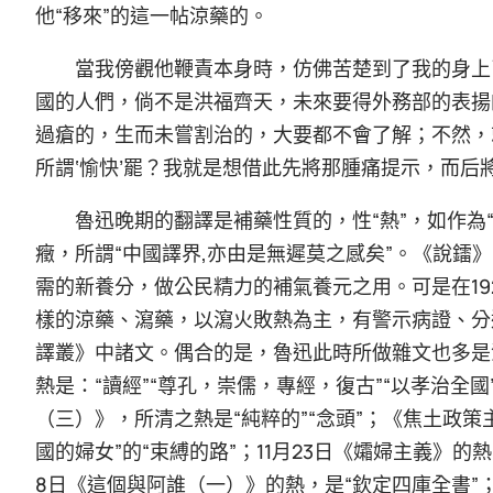
他“移來”的這一帖涼藥的。
當我傍觀他鞭責本身時，仿佛苦楚到了我的身上
國的人們，倘不是洪福齊天，未來要得外務部的表揚
過瘡的，生而未嘗割治的，大要都不會了解；不然，
所謂‘愉快’罷？我就是想借此先將那腫痛提示，而后將這
魯迅晚期的翻譯是補藥性質的，性“熱”，如作為
癥，所謂“中國譯界,亦由是無遲莫之感矣”。《說鐳》
需的新養分，做公民精力的補氣養元之用。可是在19
樣的涼藥、瀉藥，以瀉火敗熱為主，有警示病證、分
譯叢》中諸文。偶合的是，魯迅此時所做雜文也多是涼
熱是：“讀經”“尊孔，崇儒，專經，復古”“以孝治全國”
（三）》，所清之熱是“純粹的”“念頭”；《焦土政策主
國的婦女”的“束縛的路”；11月23日《孀婦主義》的熱
8日《這個與阿誰（一）》的熱，是“欽定四庫全書”；12