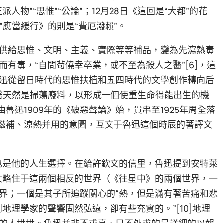
派人物”“思惟”“公論”；12月28日《這回是“大都”的花
賴”應當緩行》的則是“費厄潑賴”。
供給思惟、文明、主義、實際等等補品，變為先瀉熱毒
有毒，“自問茍僥幸卒業，或不至為殺人之醫”[6]，這
迅從留日時代的思惟扶植和五四時代的文學創作轉向后
第一著天然是掃蕩廢料，以形成一個使重生命得能出生的機
魯迅1909年的《破惡聲論》始，貫串至1925年周全落
后滋補、涼熱并用的意圖，互文于魯迅這個時辰的著譯文
，也是他的人生選擇。在給許欽文的信里，魯迅提到安特萊
大略住于這兩個相反的世界（《往星中》的兩個世界，一
界；一個是其子所追蹤關心的“熱，但是滿有著苦痛和悲
地理學家的聲響固然弘遠，卻有些充實的。”[10]地理
的人世世。魯迅并非不求真，只不外求的是詳細的以報