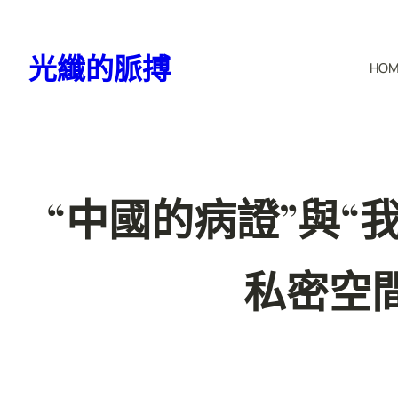
跳
至
光纖的脈搏
HO
主
要
內
容
“中國的病證”與“
私密空