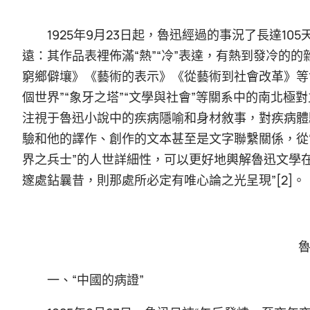
1925年9月23日起，魯迅經過的事況了長達1
遠：其作品表裡佈滿“熱”“冷”表達，有熱到發冷的
窮鄉僻壤》《藝術的表示》《從藝術到社會改革》等會
個世界”“象牙之塔”“文學與社會”等關系中的南北
注視于魯迅小說中的疾病隱喻和身材敘事，對疾病體驗
驗和他的譯作、創作的文本甚至是文字聯繫關係，從“冷
界之兵士”的人世詳細性，可以更好地輿解魯迅文學在1
邃處鉆曩昔，則那處所必定有唯心論之光呈現”[2]。
魯
一、“中國的病證”