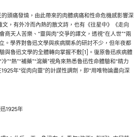
05天的頭痛發燒，由此帶來的肉體病痛和性命危機感影響深
的雜文，有外冷而內熱的散文詩，也有《往星中》《走向
商天人苦樂、“靈與肉”交爭的譯文，透視“在人世”“兩
極對立。學界對魯迅文學與疾病關系的研討不少，但年夜都
與魯迅文學的全體轉向掌握不敷[1]。復原魯迅疾病體
”“熱”“補藥”“瀉藥”視角來熟悉魯迅性命體驗和“精力
925年“從肉向靈”的計謀性調劑，即“用唯物論盡向深
迅1925年