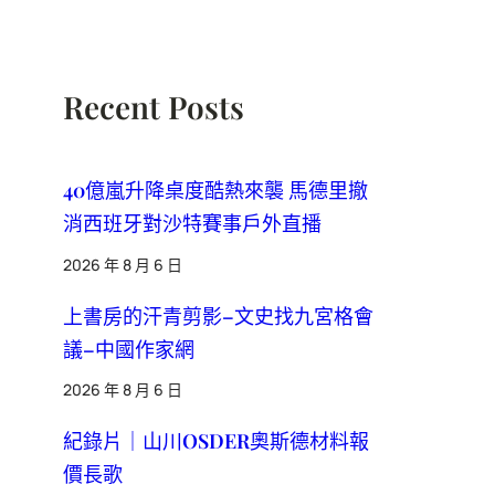
Recent Posts
40億嵐升降桌度酷熱來襲 馬德里撤
消西班牙對沙特賽事戶外直播
2026 年 8 月 6 日
上書房的汗青剪影–文史找九宮格會
議–中國作家網
2026 年 8 月 6 日
紀錄片｜山川OSDER奧斯德材料報
價長歌