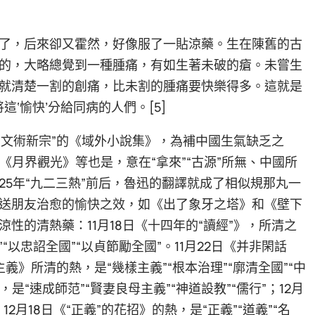
了，后來卻又霍然，好像服了一貼涼藥。生在陳舊的古
的，大略總覺到一種腫痛，有如生著未破的瘡。未嘗生
就清楚一割的創痛，比未割的腫痛要快樂得多。這就是
‘愉快’分給同病的人們。[5]
“文術新宗”的《域外小說集》，為補中國生氣缺乏之
《月界觀光》等也是，意在“拿來”“古源”所無、中國所
25年“九二三熱”前后，魯迅的翻譯就成了相似規那丸一
送朋友治愈的愉快之效，如《出了象牙之塔》和《壁下
性的清熱藥：11月18日《十四年的“讀經”》，所清之
“以忠詔全國”“以貞節勵全國”。11月22日《并非閑話
義》所清的熱，是“幾樣主義”“根本治理”“廓清全國”“中
，是“速成師范”“賢妻良母主義”“神道設教”“儒行”；12月
月18日《“正義”的花招》的熱，是“正義”“道義”“名