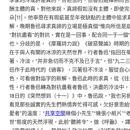
酬主體的真。對他來說，真諦假如沒有主體，即使完
朵[11]。他寧愿在有瑕疵甚至年夜缺點的主體中追
解，晚期魯迅尋求真諦的立場是極真個“惟向所信是
“對抗盡看”的對抗，實在是一回事，配合同一于一個“
也。分歧的是，《摩羅詩力說》《破惡聲論》時期的
在于與人有關的冰涼的天然世界，行者魯迅“指回在
著、冷淡，“并非急切而不克不及已于言”。但“九二三熱
迅作于此時代的《過客》，沉著但不冷淡，服從自心
色，可看做對詣字的新解。魯迅此時的求真，從《往
性，行者魯迅轉為對抗盡看者魯迅，決盡的冷淡中，亦
18日的《突然想到（十一）》中，魯迅說，“我也
看見那些誠實的先生們熱情奔忙得可感，欠好意思給
愛者”的溫度：“
共享空間
幾個小先生”“幾張小紙片”“
世”態度的天然浮現，此前“聽將令”，做《呼籲》，