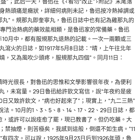
夜盛”；此后一天，魯迅在《<看勿“改正”>附記》末尾落
。身熱頭痛是癥狀，詳細何病則未記，魯迅按冷熱掉調或
那丸”。規那丸即奎寧丸，魯迅日誌中也有記為雞那丸的
類的專門治熱病的藥效能相類，是魯迅家的常備藥。魯迅
月，1918年10月中，都有服規那丸退熱的記載。一次一兩顆或三
瀉火的日誌，如1917年5月8日誌：“晴，上午往北年
，又為風吹少頭疼，服規那丸四個”。同月11日：
連續時光很長，對魯迅的思惟和文學影響很年夜，為便利
那丸，未寫量。29日魯迅給許欽文寫信，說“年夜約是疲
日又致許欽文，“病也好起來了”；現實上，“九二三熱”
10月的1、3、5、8、14、17、22、29日日誌，都
已漸愈，或許可以說痊愈了罷，現已教書了。但仍吃藥。大
禁抽煙，則苦極矣，我感到這般，倒還不如生病。”11
有四次。可以說，1925年9月23日后到1926年頭，魯