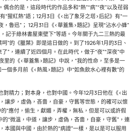
偶合的是，這段時代的作品多和“熱”“病”“夜”以及荏弱
有“猩紅熱”語；12月3日《<出了象牙之塔>后記》有“一
魯迅”； 12月31日《<華蓋集>題記》呈現“沾水小蜂”
夜，記于綠林書屋東壁下”等語。今年關于九二三熱的最
葉呵”的《臘葉》即是這日做的。到了1926年1月的3日、
來了”，連續了近四個月。在此時代，做于“夜”“深夜”中
天夜里的《<華蓋集>題記》中說，“我的性命，至多是一
一個多月前《<熱風>題記》中“如魚飲水心裡有數”的
也對精力；對本身，也對中國。今年12月3日他在《<出
道，讓步，虛偽，吝嗇，自豪，守舊等世態，的確可以懷
”》中的“應付，偷生，獻媚，弄權，無私，但是可以或許假
中的“微溫，中道，讓步，虛偽，吝嗇，自豪，守舊”，連
，本國與中國，由於熱的“病證”一樣，是以是可以服用