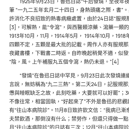
1925年9月23日，魯迅日誌“午后發燒，至夜年
筆 “一九二五年玄月二十四日，身熱頭痛之際，書”
許消化不良招致的熱毒病癥處置，由於24日誌“服規
[3]，可解熱，能“令瀉”，與西醫類涼藥、瀉藥一
1913年10月，11月，1914年5月， 1914年10
四顆不定，五顆是最大批的記載。周作人亦有服規那丸
夜藏書樓，下戰書二時返。自昨晚起稍覺不適，似發燒
“陰，風。上午補服丸五個令瀉，熱仍未退。”[4]
“發燒”在魯迅日誌中罕見，9月23日此次發燒
言說，無妨稱為“九二三熱”。第二天24日，記服規
憊與睡眠缺乏之故，此刻吃藥，大要就可以好罷”；30
不像往常，相當固執，“好起來了”不外是魯迅的悲觀說法。
有“往山本病院診”。11月8日致許欽文信：“我病
夫禁飲酒，那倒沒有什么；禁勞作，但還只得做一點；
月“往山本病院診”的日誌有三次；12月“往山本病院診”