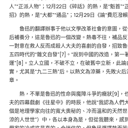
人”“正派人物”；12月22日《碎話》的熱，是“魁首”“正
招》的熱，是“大都”“通品”；12月29日《論“費厄潑
魯迅的翻譯辦事于他以文學改革社會的意圖，從
后補養分，這是魯迅的一個改變。熱毒不往，補品反而
一對意在救人反而成殺人大夫的喜劇的自發，招致魯
五四時代的“雜文自發”[7]。“說到中國的改造，
運”[8]。立人立國，不破不立，在破舊中立新，此論由
實，尤其是“九二三熱”后。以熱文為涼藥，先敗火
章。
熱，不單是魯迅的性命與魔障斗爭的癥狀[9]
夫的四幕戲劇《往星中》的時辰，他說“我認為人們
個是地理學家向往的寬大奧秘的、冷而溫和的天然世
涼的人世世”）中，各以本身為是，但從我聽來，感到
學家的冷或許是真的，合迷信的，但魯迅選擇熱而苦