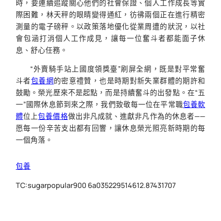
時，要連續追蹤關心他們的社會保證、個人工作成長等實
際困難，林天秤的眼睛變得通紅，彷彿兩個正在進行精密
測量的電子磅秤。以政策落地優化從業周遭的狀況，以社
會包涵打消個人工作成見，讓每一位奮斗者都能面子休
息、舒心任務。
“外賣騎手站上國度領獎臺”刷屏全網，既是對平常奮
斗者
包養網
的密意禮贊，也是時期對新失業群體的期許和
鼓勵。榮光歷來不是起點，而是持續奮斗的出發點。在“五
一”國際休息節到來之際，我們致敬每一位在平常職
包養軟
體
位上
包養價格
做出非凡成就、進獻非凡作為的休息者——
愿每一份辛苦支出都有回響，讓休息榮光照亮新時期的每
一個角落。
包養
TC:sugarpopular900 6a035229514612.87431707