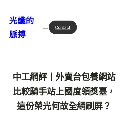
跳
至
光纖的
主
要
Contact
脈搏
內
容
中工網評丨外賣台包養網站
比較騎手站上國度領獎臺，
這份榮光何故全網刷屏？