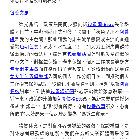
休息者都能被時期看見。
包養意思
榮光背后，政策熱陽同步照向新
包養網dcard
失業群
體。日前，中辦國辦正式印發了《關于「灰色？那不
包養
網
是我的主色調！那會讓我的非主流單戀變成主流的普通
愛戀
短期包養
！這太不水瓶座了！」加大力度新失業群體
辦事治理的看法》，這是首
包養網站
個針對新失業群體的
中心文件，對權益保護、辦事保證、個人工作成長等多方
包養網車馬費
面任務作出了體系安排。從將網約配送員歸
女大生包養俱樂部
入國度個人工作分類目次，到推動個人
工作損害保證試點；從優化平臺算律例則、推進“以報
包養
價格
酬本”，到扶植
包養網評價
熱心驛站供給憩息辦事——
近年來，政策的連續加
包養價格ptt
碼，為新失業群體撐起
權益“維護傘”，也讓“勞有所得、身有
包養故事
所安、心有
所依”的美妙愿景一個步驟步變為平易近生實景。
禮贊休息，是對奮斗者最誠摯的致敬；保證權益，是
對休息者最務虛的庇護。我們在為新失業群體喝采的同