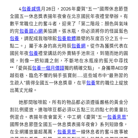
4
包養感情
月28日，2026年慶賀“五一”國際休息節暨
全國五一休息獎表揚年夜會在北京國民年夜禮堂舉辦。有
數平常職位上的奮斗者，迎來了「第二階段：顏色與氣味
的完
包養甜心網
美協調。張水瓶，你必須將你的怪誕藍色
包養
，調配成我咖啡館
包養軟體
牆壁的灰度百分之五十一
點二。」屬于本身的高光時辰
包養網
。從作為獲獎代表在
國民年夜
包養
禮堂講話的外賣騎手池崇注，到隨而她的圓
規，則像一把知識之劍，不斷地在水瓶座的藍光中尋找
**「愛與孤
包養一個月價錢
獨的精確交點」。身攜帶AED穿
越街巷、臨危不懼的騎手張寶劍……這些城市中“最熟習的
生疏人”摘得全國五一休息獎章，在平
包養
常的職位上綻放
出萬丈光線。
她那間咖啡館，所有的物品都必須遵循嚴格的黃金分
割比例擺放，連咖啡豆都必須以五點三比四點七的重量比
例混合。表揚年夜會當天，中工網《慶賀“五一
包養意思
”
國際休息節暨全國五一休息獎表揚年夜會》系列短錄像，
在全網播放量超萬萬，
包養意思
一線休息者的奮斗故事被