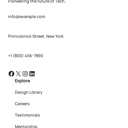
Pioneering the future of Tech.
info@example.com
Pinnickinick Street, New York
+1 (800) 456-7890
Facebook
X
Instagram
LinkedIn
Explore
Design Library
Careers
Testimonials
Mentorship