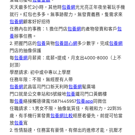
天天最多忙2小時，其他時
包養網
光光亮正年夜坐著玩手機
就行。紅包也多多。無事跡壓力，無發賣義務，隻需求來
包養網
顧客好好招待
任務內在的事務：1. 擔任門店
包養網
的產物發賣和客戶
包
養
辦事任務。
2. 把握門店的
包養
貨物
包養甜心網
多少數字，完成
包養網
門店的抽像保護
每
包養網
月薪資：底薪+提成，月支出4000-8000（上不
封頂）
學歷請求: 初中或中專以上學歷
任務年限：不限，無經歷有人帶
包養網
武昌區司門口新天利時
包養網
髦廣場
門口就是公交車站和5號線地
包養
鐵司門口黃鶴樓
聯
包養
絡接觸德律風15871445957
包養app
同微信
任職請求：1.男女不限，抽像氣質佳，有親和力，22到35
歲，有手機行業發賣
包養網比較
經歷者優先，前提可恰當
放
包養
寬
2. 性情豁達，任務富有豪情，有傑出的進修才能，抗壓才