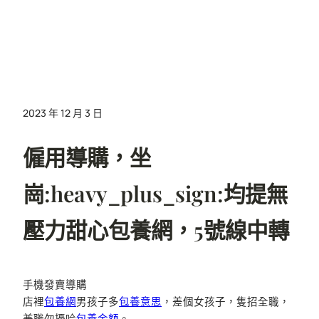
2023 年 12 月 3 日
僱用導購，坐
崗:heavy_plus_sign:均提無
壓力甜心包養網，5號線中轉
手機發賣導購
店裡
包養網
男孩子多
包養意思
，差個女孩子，隻招全職，
兼職勿擾哈
包養金額
。