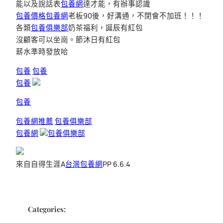
能以及說話表
包養網
達才能，有辦事認識
包養價格
包養網
老板90後，好溝通，不閉會不加班！！！
各類
包養俱樂部
奶茶福利，誕辰有紅包
沒顧客可以坐崗。節沐日有紅包
薪水準時發放哈
包養
包養
包養
包養
包養網推薦
包養俱樂部
包養網
包養俱樂部
來自自得生涯A
台灣包養網
PP 6.6.4
Categories: