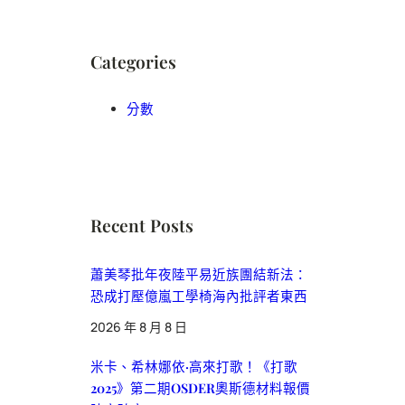
Categories
分數
Recent Posts
蕭美琴批年夜陸平易近族團結新法：
恐成打壓億嵐工學椅海內批評者東西
2026 年 8 月 8 日
米卡、希林娜依·高來打歌！《打歌
2025》第二期OSDER奧斯德材料報價