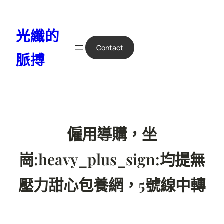
跳
至
光纖的
主
要
Contact
脈搏
內
容
僱用導購，坐
崗:heavy_plus_sign:均提無
壓力甜心包養網，5號線中轉