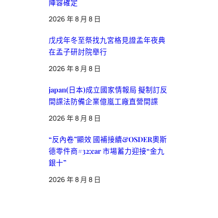
陣容確定
2026 年 8 月 8 日
戊戌年冬至祭找九宮格見證孟年夜典
在孟子研討院舉行
2026 年 8 月 8 日
japan(日本)成立國家情報局 擬制訂反
間諜法防備企業億嵐工廠直營間諜
2026 年 8 月 8 日
“反內卷”顯效 國補接續&OSDER奧斯
德零件商#32;car 市場蓄力迎接“金九
銀十”
2026 年 8 月 8 日