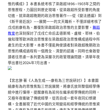
惟的構成》】本書系統考核了梁啟超1896—1903年之間的
思惟歷程，力圖回到歷史現場，從梁啟超所受影響的角度
切進，就梁啟超晚期的政治思惟著作——從《變法通議》到
《新平易近說》——展開一一的文天職析。不僅詳細考核了
戊戌前康有為、嚴復對梁啟超政治思惟的主要影響，
舞蹈
教室
也深刻探討了戊戌亡命后孟德斯鳩、盧梭、耶林、伯
倫知理等歐洲政治思惟家在梁啟超政治思惟構成過程中所
產生的宏大影響。本書不僅能夠使讀者對梁啟超晚期政治
思惟的構成過程有一個周全、清楚的認識，同時也會啟發
讀者往思慮一系列更為深層次的政管理論問題。清華年夜
學出書社2024年7月出書。
【宮志翀 著《人為生成——康有為三世說研討》】本書圍
繞康有為的思惟焦點三世說展開，將康氏放到整個經學傳
統中進行懂得，提醒康有為若何在繼承經學傳統的同時，
又極年夜衝破了傳統經學，從而自成一套年夜同幻想建
構。全書展現了近代中國的文明變局和經學傳統的思惟資
源，在康有為這里產生的碰撞。康有為不再是傳統顛覆