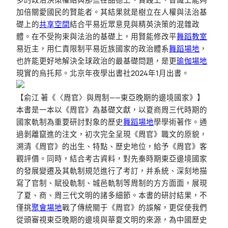
加倍關愛國民的賢能者。其結果就是樹立在人權與法治基
礎上的
共享空間
結合平易近眾意見與精英決策的混雜政
體。在不受拘束與法治的基礎上，用賢能修改平
舞蹈教室
易近主，用仁責限制平易近族國家的政治體系
舞蹈場地
，
也許能更好地解決全球政治的最基礎問題，是更
瑜伽場地
現實的烏托邦。北京年夜學出書社2024年1月出書。
【俞江 著《〈周官〉與周制——東亞晚期的邊境國家》】
本書是一本以《周官》為基礎文獻，以夏商周三代時期的
國家軌制為重要研討對象的歷史
舞蹈場地
學學術著作。通
過剝離竄進的注文，初次完全呈現《周官》職文的原貌，
溯清《周官》的出生、特點、歷史地位，給予《周官》客
觀評價。同時，結合考古資料，對先秦時期東亞邊境國家
的發展變遷及其軌制規范進行了考訂，并系統、深刻地描
寫了官制、賦役軌制、城邑軌制等周制的方方面面，展現
了夏、商、周三代文明的諸多細節。本書的研討結果，不
僅挑
聚會場地
戰了傳統關于《周官》的誤解，更促使我們
從頭審視東亞晚期的邊境與華夏文明的來源，為中國歷史