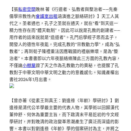
【張
私密空間
晚林 著《行道者、弘教者與整治者——先秦
儒學宗教性內
會議室出租
涵演進之脈絡研討》】天工人其
代之。圣者通也，孔子之圣就在通天，就在“看”到天這一
精力性存在而“體天軌制”，因此可以說是孔教的創建者——
用作者的話來說就是“造道者”。孔門后學經子思而孟子，
開發人的德性年夜能，完成孔教的“宗教動力學”，成為“弘
教者”；再到荀子隆禮重法因應戰國的禮崩樂壞，是為“整
治者”。本書書即以六年夜脈絡條陳此三方面的孔教內容，
不僅論
小樹屋
證了天之作為孔教動力的奧秘，也提醒了孔
教對于中華文明中華文明之動力的意義感化。知識產權出
書社2024年1月出書。
【曾亦著《從素王到真王：劉逢祿〈年齡〉學研討》】劉
逢祿是清代公羊學最主要的代表人物，其學術以回歸漢代
董仲舒、何休為重要主旨，而下啟清末平易近初的今文經
學研討，并對晚清的政治變革思潮產生了廣泛而深遠的影
響。本書以對劉逢祿《年齡》學的個案研討為主，并將之