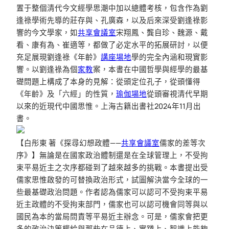
置于整個清代今文經學思潮中加以總體考核，包含作為劉
逢祿學術先導的莊存與、孔廣森，以及后來深受劉逢祿影
響的今文學家，如
共享會議室
宋翔鳳、龔自珍、魏源、戴
看、康有為、崔適等，都做了必定水平的拓展研討，以便
充足展現劉逢祿《年齡》
講座場地
學的完全內涵和現實影
響。以劉逢祿為個
家教
案，本書在中國哲學與經學的最基
礎問題上構成了本身的見解：從頭定位孔子，從頭懂得
《年齡》及「六經」的性質，
瑜伽場地
從頭審視清代早期
以來的近現代中國思惟。上海古籍出書社2024年11月出
書。
【白彤東 著《探尋幻想政體——
共享會議室
儒家的差等次
序》】無論是在國家政治體制還是在全球管理上，不受拘
束平易近主之次序都碰到了越來越多的挑戰。本書提出受
儒家思惟啟發的可替換政治形式，試圖解決當今全球的一
些最基礎政治問題。作者認為儒家可以認可不受拘束平易
近主政體的不受拘束部門，儒家也可以認可機會同等與以
國民為本的當局問責等平易近主辦念。可是，儒家會把更
多的政治決策權給與那些在品德上、實踐上、智識上能夠