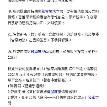
甲. 所選圖書應持儒家
聚會場地
立場，要有價值關切和文明
情懷，思惟學術類的應當有思惟創見、學術新得，年夜眾
普及類的應當持論中正、文辭優美。
乙. 名著新版、修訂重版、文獻收拾、典籍點校，以及境外
（含臺港澳）出書的圖書，不參與評選。
丙. 評委由儒家
教學場地
學者組成，通訊匿名投票，過程不
公開。
根據評委的投票結果并經儒家網編輯部綜合評議，儒家網
2024年度十年夜好書（思惟學術類）評選結果最終揭曉，
現予公布，名單如下（著者序齒排名）。
1.陳明 著《易庸學通義》
2.范瑞平 著《當代醫療與
瑜伽教室
儒家思惟》
3.姚洋、秦子忠 著《良治——來自儒家政治的啟示》
私密空
間