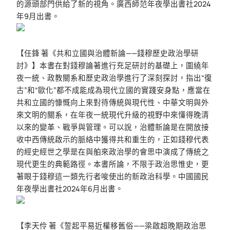
的源頭部門供給了新的視角。廣西師范年夜學出書社2024
年9月出書。
【任鋒 著《共和立國與治體新論——錢穆歷史政治學研
討》】本書在對錢穆論著進行充足研討的基礎上，圍繞年
夜一統、政教關系和歷史政治學進行了深刻探討，指出“復
古”和“歐化”都不成能成為現代立國的實踐安身點，應當在
共和立國的慷慨向上來對待傳統與現代性、中華文明與外
來文明的關系，在年夜一統現代升級的視野中來懂得晚清
以來的變革、戰爭與管理。可以說，治體新論是在開放接
收中西傳統啟示的脈絡中獲得共和重生的，正如錢穆代表
的經史經世之學是在與舶來政治學的會思中演成了傳統之
現代更生的典範路徑。本書所論，不限于政治思惟史，更
著眼于錢穆這一類先行者唆使出的新政治科學。中國國民
年夜學出書社2024年6月出書。
【李天伶 著《誓起平易近權移舊俗——梁啟超晚期政治思