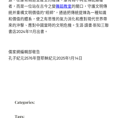
者，而是一位站在古今之變
舞蹈教室
的關口，守護文明傳
統并重構文明價值的“經師”，通過把傳統提煉為一種知識
和價值的體系，使之有思惟的氣力消化和應對現代世界帶
來的沖擊、應對中國當時的文明危機。生涯·讀書·新知三聯
書店2024年11月出書。
儒家網編輯部敬告
孔子紀元2576年暨耶穌紀元2025年1月14日
Categories:
Tags: