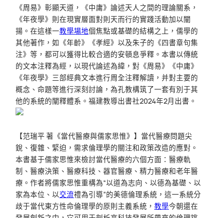
《周易》彰顯天道，《中庸》論述天人之間的理論關系，
《年夜學》則在現實層面對則天而行的實踐活動加以闡
揚。在這樣一
教學場地
個焦點或基礎的結構之上，儒學的
其他著作，如《年齡》《孝經》以及朱子的《四書章句集
注》等，都可以獲得比較合適的安頓息爭釋。本書以傳統
的文本注釋為經，以現代論述為緯，對《周易》《中庸》
《年夜學》三部經典文本進行周全注釋解讀，并對主要的
概念、命題等進行深刻討論，為孔教構筑了一套有別于其
他的系統的闡釋體系。福建教導出書社2024年2月出書。
【范瑞平 著《當代醫療與儒家思惟》】當代醫療問題尖
銳、復雜、緊迫，需求倫理學的關注和政策改造的應對。
本書基于儒家思惟來檢討當代醫療的六個方面：醫療軌
制、醫療決策、醫療科技、器官醫療、精力醫療和老年醫
療。作者將儒家思惟重構為“以道為志向、以德為基礎、以
家為本位、以
交流
禮為引導”的美德倫理系統，這一系統分
歧于當代東方性命倫理學的原則主義系統，
教學
今朝還在
發展創新之中，它可用于剖析高科技發展所帶來的倫理挑