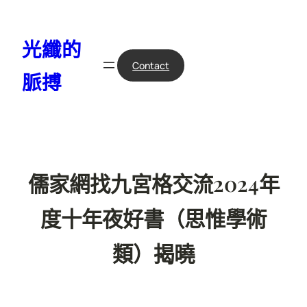
跳
至
光纖的
主
要
Contact
脈搏
內
容
儒家網找九宮格交流2024年
度十年夜好書（思惟學術
類）揭曉