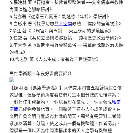
4.張晚林 著《行道者、弘教者與整治者——先秦儒學宗教性
內涵演進之脈絡研討》
5.曾亦著《從素王到真王：劉逢祿〈年齡〉學研討》
6.白彤東 著《探尋幻想
共享空間
政體——儒家的差等次序》
7.俞江 著《〈周官〉與周制——東亞晚期的邊境國家》
8.任鋒 著《共和立國與治體新論——錢穆歷史政治學研討》
9.李天伶 著《誓起平易近權移舊俗——梁啟超晚期政治思惟
的構成》
10.宮志翀 著《人為生成：康有為三世說研討》
思惟學術類十年夜好書簡要評介
【陳明 著《易庸學通義》】人們常用四書五經歸納綜合儒
家思惟，但從學術角度看它們乃是兩個分歧的思惟體系：
一個信任生成萬物，一個認為理在氣先；一個主張成
私密
空間
己成物參贊化育，一個執著于道心人心成圣成賢。在
文明自負文明自覺成為共識的明天，顯然有需要對二者關
系加以清算、分疏，使之成為一個有機整體。作者認為，
儒學是一個以天為中間建構起來的天人之學有機整體：