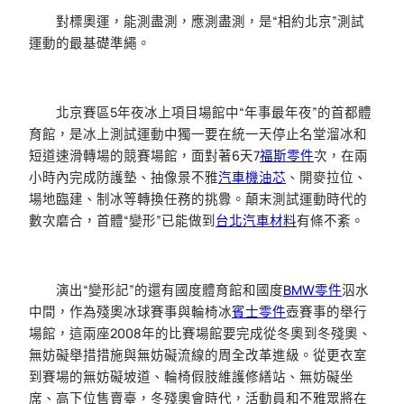
對標奧運，能測盡測，應測盡測，是“相約北京”測試
運動的最基礎準繩。
北京賽區5年夜冰上項目場館中“年事最年夜”的首都體
育館，是冰上測試運動中獨一要在統一天停止名堂溜冰和
短道速滑轉場的競賽場館，面對著6天7
福斯零件
次，在兩
小時內完成防護墊、抽像景不雅
汽車機油芯
、開麥拉位、
場地臨建、制冰等轉換任務的挑釁。顛末測試運動時代的
數次磨合，首體“變形”已能做到
台北汽車材料
有條不紊。
演出“變形記”的還有國度體育館和國度
BMW零件
泅水
中間，作為殘奧冰球賽事與輪椅冰
賓士零件
壺賽事的舉行
場館，這兩座2008年的比賽場館要完成從冬奧到冬殘奧、
無妨礙舉措措施與無妨礙流線的周全改革進級。從更衣室
到賽場的無妨礙坡道、輪椅假肢維護修繕站、無妨礙坐
席、高下位售賣臺，冬殘奧會時代，活動員和不雅眾將在