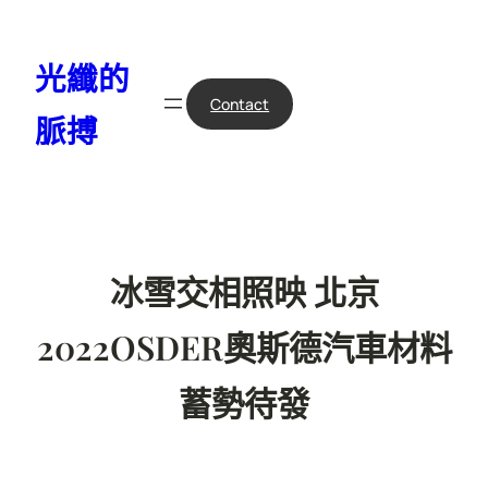
跳
至
光纖的
主
要
Contact
脈搏
內
容
冰雪交相照映 北京
2022OSDER奧斯德汽車材料
蓄勢待發