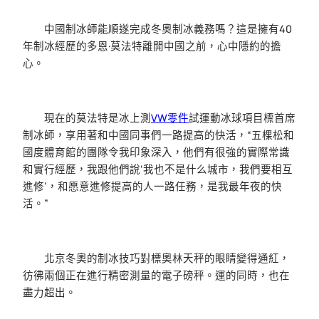
中國制冰師能順遂完成冬奧制冰義務嗎？這是擁有40
年制冰經歷的多恩·莫法特離開中國之前，心中隱約的擔
心。
現在的莫法特是冰上測
VW零件
試運動冰球項目標首席
制冰師，享用著和中國同事們一路提高的快活，“五棵松和
國度體育館的團隊令我印象深入，他們有很強的實際常識
和實行經歷，我跟他們說‘我也不是什么城市，我們要相互
進修’，和愿意進修提高的人一路任務，是我最年夜的快
活。”
北京冬奧的制冰技巧對標奧林天秤的眼睛變得通紅，
彷彿兩個正在進行精密測量的電子磅秤。運的同時，也在
盡力超出。