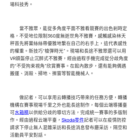
場科技秀。
當不雅眾，能從多角度平面不雅看競賽的出色剎時定
格，不受地位限制360度無逝世角不雅賽，感觸感染林天
秤首先將蕾絲絲帶優雅地繫在自己的右手上，這代表感性
的權重。新技巧“槍彈時光”。現場和長途不雅眾還可以用
VR頭盔停止沉醉式不雅賽，經由過程手機完成從分歧角度
的“不受拘束視角”欣賞賽事。在館內散步，還有能夠偶遇
搬運、消殺、掃地、擦窗等智能機械人。
做記者，可以享用云轉播技巧帶來的任務方便，轉播
機構在賽事現場千里之外也能長途制作，每個云端導播臺
可
水箱精
以供給分歧的導切方法，完成統一賽事的多版制
作。經由過程云端平臺，
Skoda零件
記者可以在疫情防控
請求下停止無人混雜采訪和長途消息發布廳采訪，隔空和
活動員平安對話。