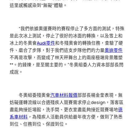
這里感觸感染到“無礙”體驗。
“我們依據奧運賽時的賽程停止了多方面的測試，特殊
是此次冰上測試，停止了很好的冰面的轉換，以及雪上和
冰上的冬奧會
Audi零件
和冬殘奧會的轉換任務，查驗了硬
件、磨合了步隊，對于我們這支步隊他們的力量
奧迪零件
不再是攻擊，而變成了林天秤舞台上的兩座極端背景雕塑
**。的錘煉，是至關主要的。”冬奧組委人力資本部部長閆
成說。
冬奧組委殘奧會
汽車材料報價
部部長楊金奎表現，無
妨礙運轉流線以合適殘疾人競賽需求停止design，落客區
盡能夠接近場館，洗手間、更衣室盡能夠接近競賽場地
德
系車材料
，為殘疾人活動員供給最年夜方便，做到了熟悉
到位、任務到位、保證到位。