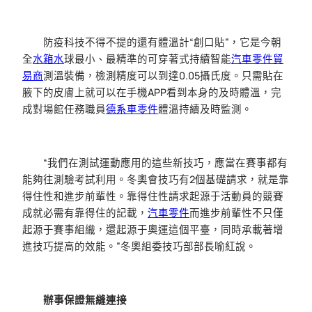
防疫科技不得不提的還有體溫計“創口貼”，它是今朝
全
水箱水
球最小、最精準的可穿著式持續智能
汽車零件貿
易商
測溫裝備，檢測精度可以到達0.05攝氏度。只需貼在
腋下的皮膚上就可以在手機APP看到本身的及時體溫，完
成對場館任務職員
德系車零件
體溫持續及時監測。
“我們在測試運動應用的這些新技巧，應當在賽事都有
能夠往測驗考試利用。冬奧會技巧有2個基礎請求，就是靠
得住性和進步前輩性。靠得住性請求起源于活動員的競賽
成就必需有靠得住的記載，
汽車零件
而進步前輩性不只僅
起源于賽事組織，還起源于奧運這個平臺，同時承載著增
進技巧提高的效能。”冬奧組委技巧部部長喻紅說。
辦事保證無縫連接