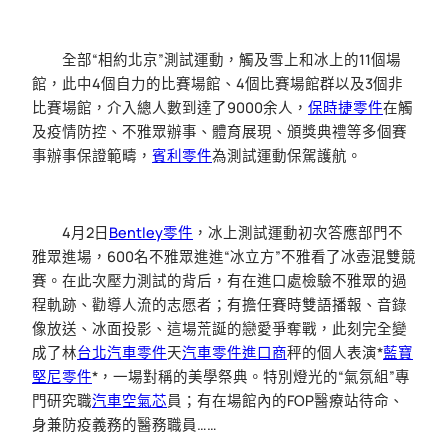
全部“相約北京”測試運動，觸及雪上和冰上的11個場
館，此中4個自力的比賽場館、4個比賽場館群以及3個非
比賽場館，介入總人數到達了9000余人，
保時捷零件
在觸
及疫情防控、不雅眾辦事、體育展現、頒獎典禮等多個賽
事辦事保證範疇，
賓利零件
為測試運動保駕護航。
4月2日
Bentley零件
，冰上測試運動初次答應部門不
雅眾進場，600名不雅眾進進“冰立方”不雅看了冰壺混雙競
賽。在此次壓力測試的背后，有在進口處檢驗不雅眾的過
程軌跡、勸導人流的志愿者；有擔任賽時雙語播報、音錄
像放送、冰面投影、這場荒誕的戀愛爭奪戰，此刻完全變
成了林
台北汽車零件
天
汽車零件進口商
秤的個人表演*
藍寶
堅尼零件
*，一場對稱的美學祭典。特別燈光的“氣氛組”專
門研究職
汽車空氣芯
員；有在場館內的FOP醫療站待命、
身兼防疫義務的醫務職員……