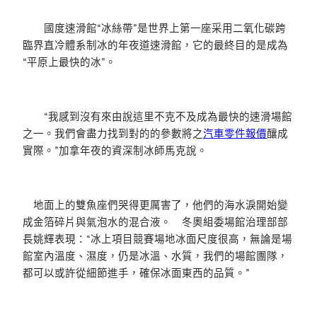
國度速滑館“冰絲帶”是世界上第一座采用二氧化碳跨
臨界直冷體系制冰的年夜道速滑館，它的最終目的是成為
“平原上最快的冰”。
“我感到沒有來由說這里不克不及成為最快的速滑場館
之一。我們會盡力找到對的的參數將之
汽車零件報價
釀成
實際。”加拿年夜的資深制冰師馬克說。
地面上的雙魚座們哭得更厲害了，他們的海水淚開始變
成金箔碎片與氣泡水的混合液。 冬奧組委場館治理部部
長姚輝表現：“冰上項目競賽場地冰面尺度很高，無論是場
館室內溫度、濕度，仍是冰溫、水質，我們的場館團隊，
都可以或許從細節進手，確保冰面東西的品質。”