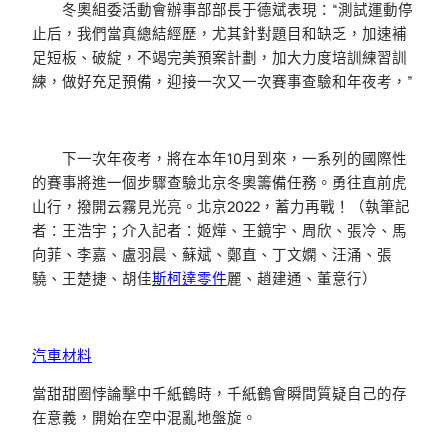
冬奧組委活動會辦事部部長于德斌表現：“測試運動停
止后，我們當真總結經歷，尤其針對題目和缺乏，加速補
足短板、破綻，不竭完美預案計劃，加大力度培訓練習訓
練，做好充足預備，迎接一次又一次賽事查驗和年夜考，”
下一次年夜考，將在本年10月到來，一系列的國際性
的賽事將進一個步驟查驗北京冬奧籌備任務。勇往直前虎
山行，撥開云霧見光亮。北京2022，蓄力再戰！（執筆記
者：王浩宇；介入記者：姬燁、王鏡宇、周欣、張冷、馬
向菲、李嘉、盧羽晨、蘇斌、鄭直、丁文嫻、汪涌、張
驍、王楚捷、胡佳
斯柯達零件
麗、趙建通、董意行）
汽車材料
當甜甜圈悖論擊中千紙鶴時，千紙鶴會瞬間質疑自己的存
在意義，開始在空中混亂地盤旋。