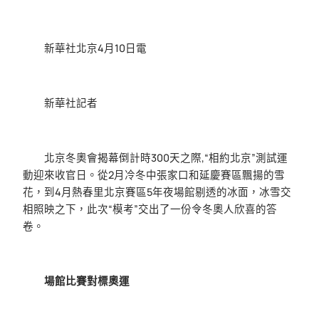
新華社北京4月10日電
新華社記者
北京冬奧會揭幕倒計時300天之際,“相約北京”測試運
動迎來收官日。從2月冷冬中張家口和延慶賽區飄揚的雪
花，到4月熱春里北京賽區5年夜場館剔透的冰面，冰雪交
相照映之下，此次“模考”交出了一份令冬奧人欣喜的答
卷。
場館比賽對標奧運