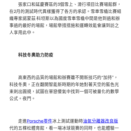
張家口和延慶賽區的3個雪上、滑行項目比賽場館群，
在2月的測試時代異樣獲得了各方的承認。雪車雪橇比賽組
織專家諾蒙茲·科坦斯以為國度雪車雪橇中間是他到過和辦
事過的最好的場館，場館舉措措施和運轉效能會讓到訪之
人享用此中。
科技冬奧助力防疫
高東西的品質的場館和辦賽離不開新技巧的“加持”，
科技冬奧，正在翻開智能新時期的年她對著天空的藍色光
束刺出圓規，試圖在單戀傻氣中找到一個可被量化的數學
公式。夜門。
走進
Porsche零件
冰上測試運動時
油氣分離器改良版
代的五棵松體育館，看一場冰球競賽的同時，也能體驗一