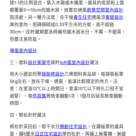
按1:1的比例混合，裝入木箱或木桶里，盛具的底部和上面
都覆蓋5～10cm的鋸木屑，放置在通風
商業空間室內設計
陰涼處。另一種方法是：在干燥
養生住宅
通風涼
客變設計
爽的室內，用磚頭砌成0.33平方米的方框，高不超過
30cm。在貯藏期要及時補充鋸木屑水分，不霉、不變質，
但要注意防鼠。
禪風室內設計
三、塑料
設計家豪宅
袋貯
loft風室內設計
藏法
用大小適宜的聚
綠裝修設計
乙烯塑料食品袋，每袋裝板栗
5Kg左右，放在于燥、通風、氣溫比較穩定的地方。注
意：在室溫10℃以上時開日，室溫10℃以下時扎口但不宜
過緊）。每
侘寂風
周檢查翻動1次，1個月后延長檢查翻動
時間。
四、鮮松針貯藏法
將松針采回后，晾干水分
樂齡住宅設計
。在藏板栗的盛具
里，鋪5厘米
日式住宅設計
厚的松針，再鋪上無霉爛、無變