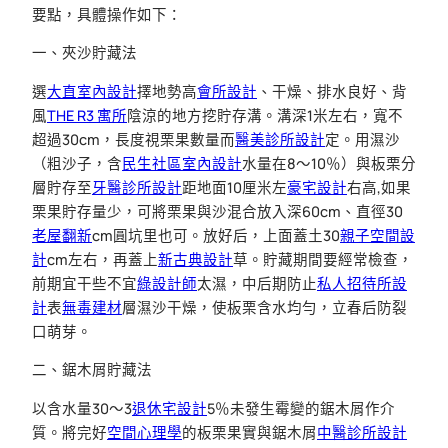
要點，具體操作如下：
一、夾沙貯藏法
選
大直室內設計
擇地勢高
會所設計
、干燥、排水良好、背
風
THE R3 寓所
陰涼的地方挖貯存溝。溝深1米左右，寬不
超過30cm，長度視栗果數量而
醫美診所設計
定。用濕沙
（粗沙子，含
民生社區室內設計
水量在8～10％）與板栗分
層貯存至
牙醫診所設計
距地面10厘米左
豪宅設計
右高,如果
栗果貯存量少，可將栗果與沙混合放入深60cm、直徑30
老屋翻新
cm圓坑里也可。放好后，上面蓋土30
親子空間設
計
cm左右，再蓋上
新古典設計
草。貯藏期間要經常檢查，
前期宜干些不宜
綠設計師
太濕，中后期防止
私人招待所設
計
表
無毒建材
層濕沙干燥，使板栗含水均勻，立春后防裂
口萌芽。
二、鋸木屑貯藏法
以含水量30～3
退休宅設計
5％未發生霉變的鋸木屑作介
質。將完好
空間心理學
的板栗果實與鋸木屑
中醫診所設計