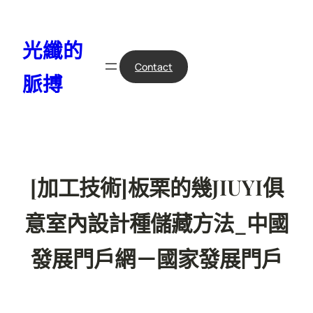
跳
至
光纖的
主
要
Contact
脈搏
內
容
[加工技術]板栗的幾JIUYI俱
意室內設計種儲藏方法_中國
發展門戶網－國家發展門戶