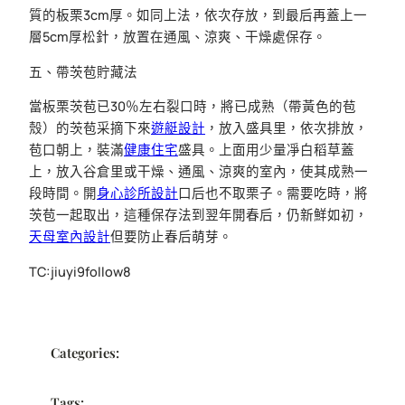
質的板栗3cm厚。如同上法，依次存放，到最后再蓋上一
層5cm厚松針，放置在通風、涼爽、干燥處保存。
五、帶茨苞貯藏法
當板栗茨苞已30％左右裂口時，將已成熟（帶黃色的苞
殼）的茨苞采摘下來
遊艇設計
，放入盛具里，依次排放，
苞口朝上，裝滿
健康住宅
盛具。上面用少量凈白稻草蓋
上，放入谷倉里或干燥、通風、涼爽的室內，使其成熟一
段時間。開
身心診所設計
口后也不取栗子。需要吃時，將
茨苞一起取出，這種保存法到翌年開春后，仍新鮮如初，
天母室內設計
但要防止春后萌芽。
TC:jiuyi9follow8
Categories:
Tags: