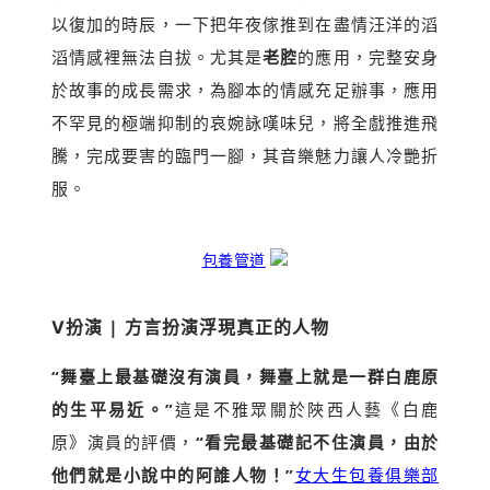
以復加的時辰，一下把年夜傢推到在盡情汪洋的滔
滔情感裡無法自拔。尤其是
老腔
的應用，完整安身
於故事的成長需求，為腳本的情感充足辦事，應用
不罕見的極端抑制的哀婉詠嘆味兒，將全戲推進飛
騰，完成要害的臨門一腳，其音樂魅力讓人冷艷折
服。
包養管道
Ⅴ
扮演 | 方言扮演浮現真正的人物
“舞臺上最基礎沒有演員，舞臺上就是一群白鹿原
的生平易近。”
這是不雅眾關於陜西人藝《白鹿
原》演員的評價，
“看完最基礎記不住演員，由於
他們就是小說中的阿誰人物！”
女大生包養俱樂部