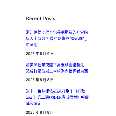
Recent Posts
浙江建德：匯查包養網聚新的社會階
級人士氣力 打造村落復興“齊心圓”_
中國網
2026 年 8 月 9 日
蕭美琴批年夜陸平易近族團結新法：
恐成打壓億嵐工學椅海內批評者東西
2026 年 8 月 8 日
米卡、希林娜依·高來打歌！《打歌
2025》第二期OSDER奧斯德材料報價
陣容確定
2026 年 8 月 8 日