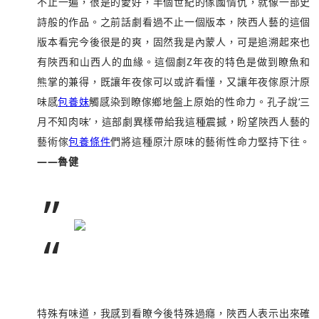
不止一遍，很是的愛好，半個世紀的傢國情仇，就像一部史
詩般的作品。之前話劇看過不止一個版本，陜西人藝的這個
版本看完今後很是的爽，固然我是內蒙人，可是追溯起來也
有陜西和山西人的血緣。這個劇Z年夜的特色是做到瞭魚和
熊掌的兼得，既讓年夜傢可以或許看懂，又讓年夜傢原汁原
味感
包養妹
觸感染到瞭傢鄉地盤上原始的性命力。孔子說‘三
月不知肉味’，這部劇異樣帶給我這種震撼，盼望陜西人藝的
藝術傢
包養條件
們將這種原汁原味的藝術性命力堅持下往。
——魯健
”
“
特殊有味道，我感到看瞭今後特殊過癮，陜西人表示出來確