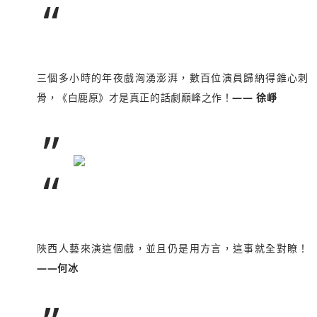
“
三個多小時的年夜戲洶湧澎湃，數百位演員歸納得錐心刺
骨，《白鹿原》才是真正的話劇巔峰之作！
—— 徐崢
”
“
陜西人藝來演這個戲，並且仍是用方言，這事就全對瞭！
——何冰