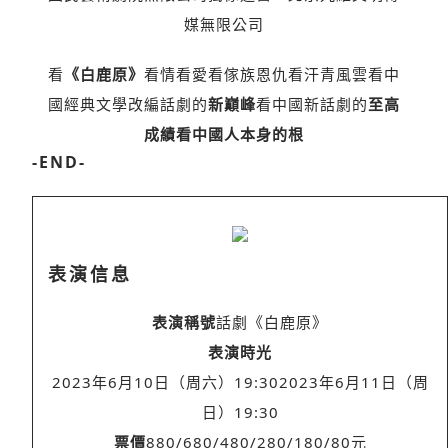
媒無限公司
看
《白鹿原》
看情看愛看傢族恩仇看汗青風雲看中
國經典文學改編話劇的
新巔峰
看中國新話劇的
至高
成績
看中國人本身的根
-END-
表演信息
表演稱號
話劇《白鹿原》
表演時光
2023年6月10日（周六）19:302023年6月11日（周
日）19:30
票價
880/680/480/280/180/80元