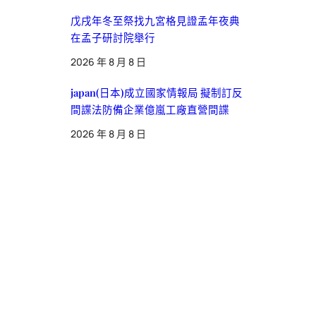
戊戌年冬至祭找九宮格見證孟年夜典
在孟子研討院舉行
2026 年 8 月 8 日
japan(日本)成立國家情報局 擬制訂反
間諜法防備企業億嵐工廠直營間諜
2026 年 8 月 8 日