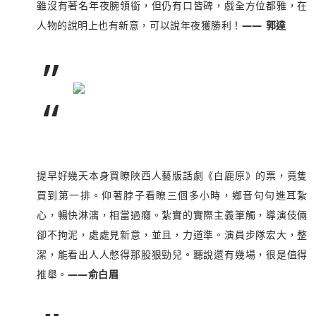
雖沒有著名年夜腕領銜，但仍有口皆碑，戲全方位都雅，在
人物的說明上也有新意，可以說年夜獲勝利！
—— 郭達
”
“
提早好幾天本身買瞭陜西人藝版話劇《白鹿原》的票，竟隻
買到第一排。仰著脖子看瞭三個多小時，鄉音句句進耳紮
心，暢快淋漓，相當過癮。紮實的實際主義筆觸，導演伎倆
卻不拘泥，處處見新意，並且，力道準。演員步隊宏大，整
潔，能看出人人憋得那股狠勁兒。聽說還有幾場，很是值得
推舉。
——俞白眉