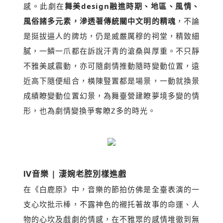
感。此劇在
舞美design融進時期、地區、風情、
風俗諸多元素，滲透著傳統關中文明的精魂
，不論
是挺拔逼人的牌坊，仍是威嚴厲穆的祠堂，精致細
膩，一鱗一爪都在訴說汗青的滄桑與厚重。不只靜
不雅美感震動，亦可隨劇情推動隨時變動位置，遠
近高下隨便組合，橫陳豎置都是場景，一動就換景
成績瞭變動位置幻景，為舞臺營建瞭夢境多變的情
形，也為劇情變換爭奪瞭Z多的時光。
Ⅳ
音樂 | 淒婉老腔別樣進戲
在《白鹿原》中，音樂的節拍仿佛是全臺表演的一
支心坎批示棒，不露神色的襯托著故事的命運、人
物的心坎及戲劇的情感，在不雅眾的感情堆徹到無