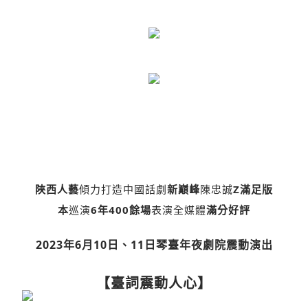
陜西人藝
傾力打造中國話劇
新巔峰
陳忠誠
Z滿足版
本
巡演
6年400餘場
表演全媒體
滿分好評
2023年6月10日、11日
琴臺年夜劇院
震動演出
【臺詞震動人心】