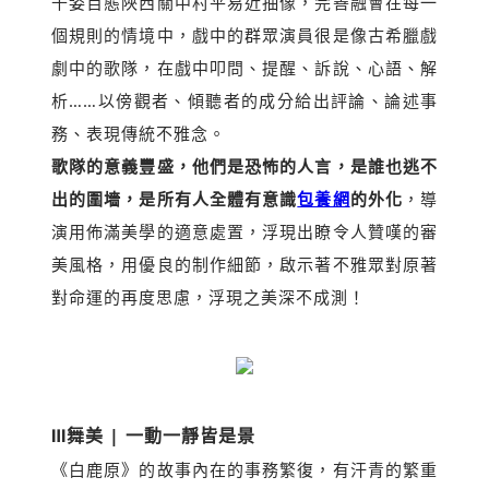
千姿百態陜西關中村平易近抽像，完善融會在每一
個規則的情境中，戲中的群眾演員很是像古希臘戲
劇中的歌隊，在戲中叩問、提醒、訴說、心語、解
析……以傍觀者、傾聽者的成分給出評論、論述事
務、表現傳統不雅念。
歌隊的意義豐盛，他們是恐怖的人言，是誰也逃不
出的圍墻，是所有人全體有意識
包養網
的外化
，導
演用佈滿美學的適意處置，浮現出瞭令人贊嘆的審
美風格，用優良的制作細節，啟示著不雅眾對原著
對命運的再度思慮，浮現之美深不成測！
Ⅲ
舞美 | 一動一靜皆是景
《白鹿原》的故事內在的事務繁復，有汗青的繁重