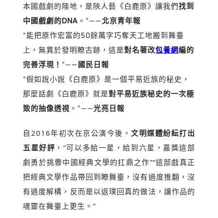
本國戲劇的陸地，是陜人藝《白鹿原》讓我們
找到
中國戲劇的DNA
。
”——
北京青年報
“能把原作宏富的50餘萬字巧奪天工地搬到舞臺
上，無異於發明瞭古跡，這是
對名著改
包養網
編的
完善浮現！
”——
國民日報
“假如說小說《白鹿原》是一個平易近族的秘史，
那麼話劇《白鹿原》就是
對平易近族秘史的一次極
致的抽像透視
。
”——
光亮日報
自2016年初次在京公演今後，
文明媒體紛紜打出
五星好評
，“可以多給一星，給到六星，嘉獎這部
劇勇於挑釁中國經典文學的扛鼎之作”“這部戲真正
把經典文學作品帶回到瞭舞臺，沒有過度推翻，沒
有過度解構，反而是以
返璞回真
的做法，讓作品的
魂靈在舞臺上更生。”