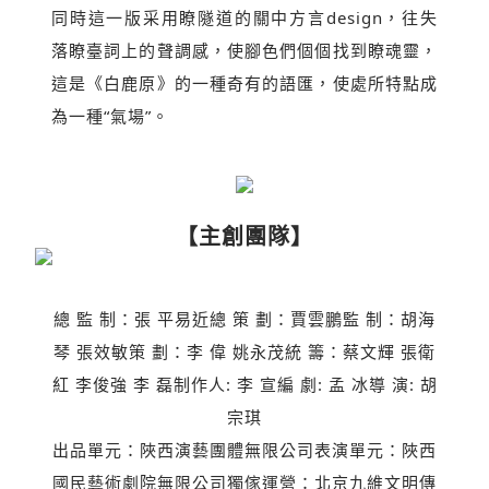
同時這一版采用瞭隧道的關中方言design，往失
落瞭臺詞上的聲調感，使腳色們個個找到瞭魂靈，
這是《白鹿原》的一種奇有的語匯，使處所特點成
為一種“氣場”。
【主創團隊】
總 監 制：張 平易近總 策 劃：賈雲鵬監 制：胡海
琴 張效敏策 劃：李 偉 姚永茂統 籌：蔡文輝 張衛
紅 李俊強 李 磊制作人: 李 宣編 劇: 孟 冰導 演: 胡
宗琪
出品單元：陜西演藝團體無限公司表演單元：陜西
國民藝術劇院無限公司獨傢運營：北京九維文明傳