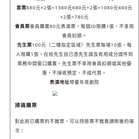
套票
880元×2張=1380元680元×2張=1080元480元
×2張=780元
會員票
會員購置80元表演票，每個ID限購1張，不享用
會員扣頭。
先生票
100元（二樓指定區域）先生票每場10張，每
人限購1張，在校先生自己憑先生證及有用成分證件到
票務中間窗口購置。先生票不享用會員扣頭或其他優
惠，不接收預定、不成代買。
表演地址
琴臺年夜劇院
掃碼購票
對此前已購票的不雅眾，可以
持原票不雅看調劑後的場
次
：