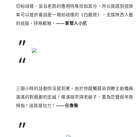
切紛歧樣，並且老腔的應用特殊恰如其分，所以我感到挺榮
幸可以或許看這麼一場紛歧樣的《白鹿原》，支撐陜西人藝
的這版，特殊都雅。
——掌管人小尼
”
“
三個小時的話劇你沒感到累，由於你感觸感染到瞭主創職員
滿滿的對戲劇的忠誠！導演胡宗琪老爺子，要為您豎起年夜
拇指！這就是功力！
——任魯豫
”