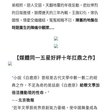
弟相煎，戀人交惡，天翻地覆的年夜反動，悲壯慘烈
的日寇進侵，狼煙連天的三年內戰，王旗幻化，傢仇
國恨，情愛交織纏結，冤冤相報不已，
陳舊的地盤在
時期重生的陣痛中顫栗……
【媒體同一五星好評
十年扛鼎之作】
“小說《白鹿原》曾經是古代文學中數一數二的經
典之作，不足為奇的是話劇《白鹿原》
給瞭文學加
倍活機動現的性命
。
”
——
北京晚報
“近年文學藝術界原創氣力萎縮，使中國舞臺成為