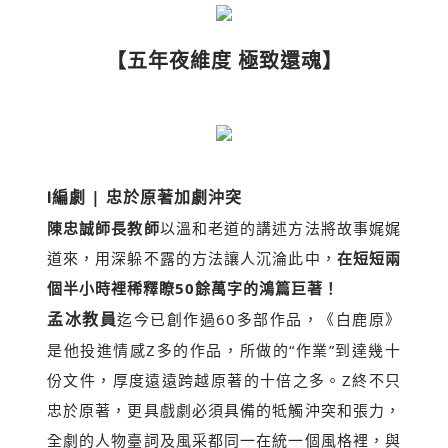
【五年夜維度 極致還魂】
Ⅰ
編劇 | 忠於原著加劇沖突
陳忠誠師長教師
以溫和老道的講述方法將故事娓娓
道來，用深躲不露的方法讓人沉淪此中，
在短短兩
個半小時裡稀釋瞭50餘萬字的鴻篇巨著！
孟冰教員
迄今已創作過60多部作品，《白鹿原》
是他投進情感Z多的作品，所做的“作業”到達幾十
份文件，厚度遠遠跨越原著的十倍之多。Z終不只
忠於原著，更具戲劇必須具備的牴觸沖突和張力，
全劇的人物臺詞及風采都同一在統一個風格裡，與