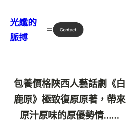
跳
至
光纖的
主
要
Contact
脈搏
內
容
包養價格陜西人藝話劇《白
鹿原》極致復原原著，帶來
原汁原味的原優勢情……