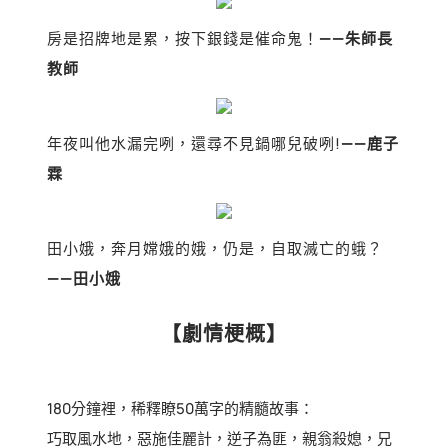
房是招牌地是累，按下銀錢是催命鬼！
——朱師長
教師
年夜叫他水漏完咧，還尋不見鍋哪兒破咧!
——鹿子
霖
田小娥，奔月嫦娥的娥，仍是，自取滅亡的蛾？
——田小娥
【劇情梗概】
180分鐘裡，稀釋瞭50萬字的精髓故事：
巧取風水地，惡施佳麗計，逆子為匪，親翁殺媳，兄