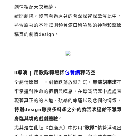
劇情相配天衣無縫。
離開劇院，沒有看過原著的會深深邃深摯浸此中，
熟習原著的不雅眾則領會滿口留噴鼻的神韻和擊節
稱賞的劇情design。
Ⅱ
導演 | 用歌隊轉場稀
包養網
釋時空
全劇情節單一，劇情跌蕩放誕升沉，
導演胡宗琪
牢
牢掌握對性命的把柄與嘆息，在導演語匯中處處表
現著真正的的人道、殘暴的命運以及悲憫的情懷，
特別design瞭良多料想之外的鮮活表達給不雅眾
身臨其境的戲劇體驗
。
尤其是在此版《白鹿原》中妙用
“歌隊”
情勢浮現出