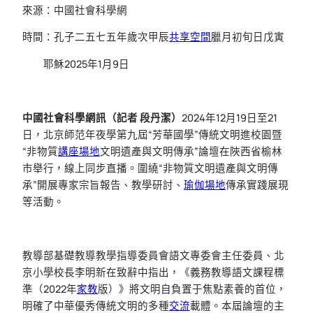
來源：中國社會科學網
時間：孔子二五七五年歲次甲辰
共享空間
臘月初旬日戊寅
耶穌2025年1月9日
中國社會科學網訊（記者
段丹潔）
2024年12月19日至21
日，北京師范年夜學第九屆“芳華國學”傳統文明進校園暨
“非物質
講座場地
文明遺產與文明傳承”論壇在陜西省榆林
市舉行，線上同步直播。圍繞“非物質文明遺產與文明傳
承”開展專家宗旨報告、教學研討、
瑜伽場地
傳承實踐展現
等活動。
教導部基礎教導教學指導委員會語文專委會主任委員、北
京小學校長李明新在致辭中指出，《義務教導語文課程標
準（2022年
家教
版）》將文明自負置于焦點素養的首位，
明確了中華優秀傳統文明的多種
交流
載體。本屆論壇的主