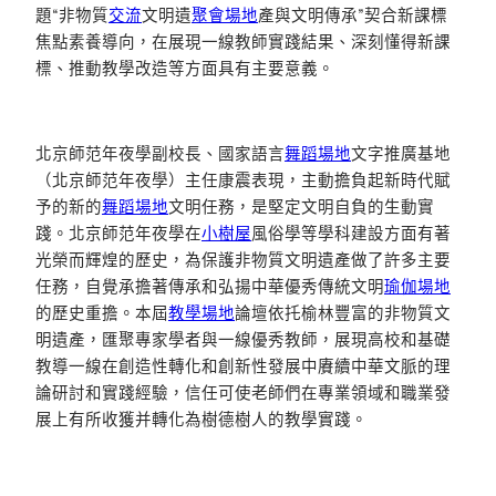
題“非物質
交流
文明遺
聚會場地
產與文明傳承”契合新課標
焦點素養導向，在展現一線教師實踐結果、深刻懂得新課
標、推動教學改造等方面具有主要意義。
北京師范年夜學副校長、國家語言
舞蹈場地
文字推廣基地
（北京師范年夜學）主任康震表現，主動擔負起新時代賦
予的新的
舞蹈場地
文明任務，是堅定文明自負的生動實
踐。北京師范年夜學在
小樹屋
風俗學等學科建設方面有著
光榮而輝煌的歷史，為保護非物質文明遺產做了許多主要
任務，自覺承擔著傳承和弘揚中華優秀傳統文明
瑜伽場地
的歷史重擔。本屆
教學場地
論壇依托榆林豐富的非物質文
明遺產，匯聚專家學者與一線優秀教師，展現高校和基礎
教導一線在創造性轉化和創新性發展中賡續中華文脈的理
論研討和實踐經驗，信任可使老師們在專業領域和職業發
展上有所收獲并轉化為樹德樹人的教學實踐。