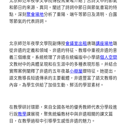
北京師范年夜學文學院傳授馬東瑤介紹了古詩文中的節氣
和節日的來源、異同。闡述了詩詞中節日與節氣書寫的特
點，深刻
聚會場地
分析了重陽、端午等節日及清明、白露
等節氣的代表詩詞。
北京師范年夜學文學院副傳授
會議室出租
唐璐
講座場地
璐
從非遺的定義和領域、非遺的特征、教導中重視非遺的意
義三個維度，系統梳理了非遺在統編版中小學語
個人空間
文教材中的具體呈現和在生涯中的多種表現形態，并結合
實際案例闡釋了非遺的五年夜基
小樹屋
礎特征。她提出，
語文教導長短遺傳承的主要載體，非遺豐富了語文教導的
內容，為學生供給了加倍生動、鮮活的學習素材。
在教學研討環節，來自全國各地的優秀教師代表分學段進
行說
教學
課展現，聚焦統編教材中與非遺相關的課文篇
目，在教學過程中引導學生感悟非遺的魅力。