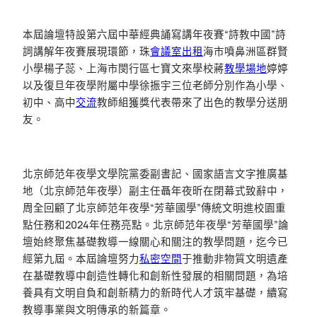
本屆論壇特設第六屆中華經典誦寫講年夜賽“詩教中國”詩
詞講解年夜賽展現環節，珠
會議室出租
海市噴鼻洲區群賢
小學楊子蕊、上海市閔行區七寶文來學校蔣
教學場地
婷婷
以及復旦年夜學附屬中學徐振宇三位老師分別作為小學、
初中、高中
交流
教師組獲獎代表帶來了出色的教學分送朋
友。
北京師范年夜學文學院黨委副書記、國家語言文字推廣基
地（北京師范年夜學）副主任聶年夜昕在閉幕式致辭中，
周全回顧了北京師范年夜學“芳華國學”傳統文明進校園重
點任務和2024年任務亮點。北京師范年夜學“芳華國學”論
壇始終聚焦基礎教導一線關心和關注的教學問題，迄今已
經第九屆。本屆論壇努力
私密空間
于推動非物質文明遺產
在基礎教導中創造性轉化和創新性發展的相關問題，為培
養具有文明自負和創新精力的新時代人才筑牢基礎，續寫
教導事業與文明傳承的新篇章。