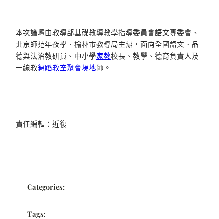
本次論壇由教導部基礎教導教學指導委員會語文專委會、
北京師范年夜學、榆林市教導局主辦，面向全國語文、品
德與法治教研員、中小學
家教
校長、教學、德育負責人及
一線教
舞蹈教室
聚會場地
師。
責任編輯：近復
Categories:
Tags: