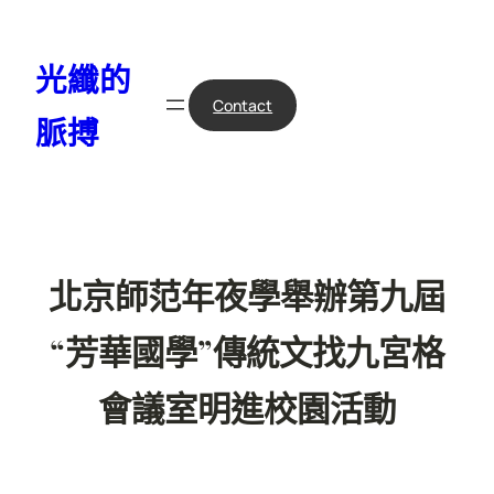
跳
至
光纖的
主
要
Contact
脈搏
內
容
北京師范年夜學舉辦第九屆
“芳華國學”傳統文找九宮格
會議室明進校園活動