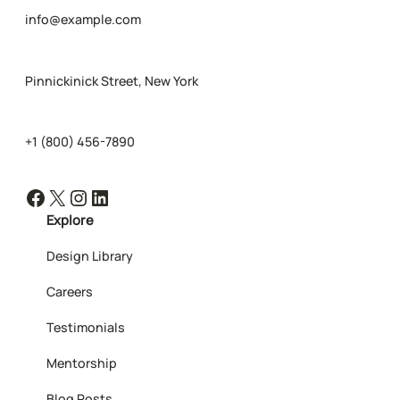
info@example.com
Pinnickinick Street, New York
+1 (800) 456-7890
Facebook
X
Instagram
LinkedIn
Explore
Design Library
Careers
Testimonials
Mentorship
Blog Posts