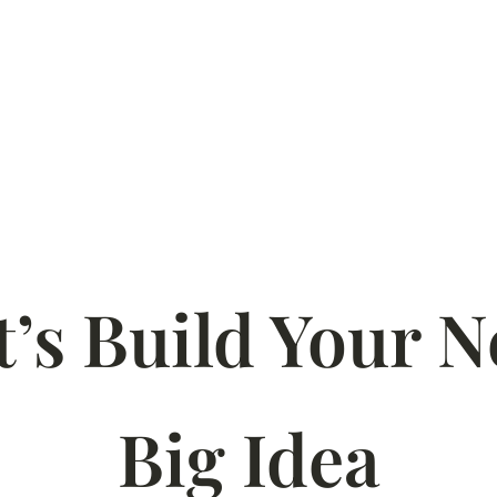
t’s Build Your N
Big Idea