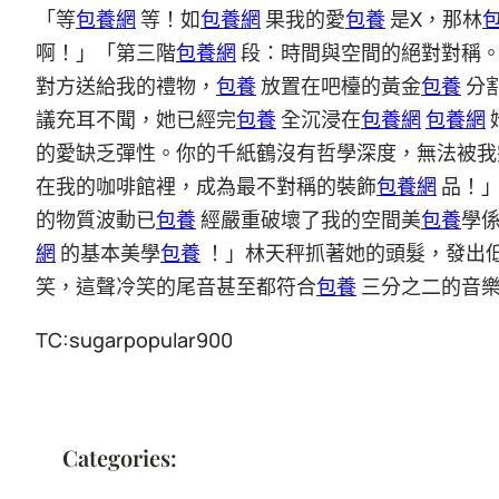
「等
包養網
等！如
包養網
果我的愛
包養
是X，那林
啊！」「第三階
包養網
段：時間與空間的絕對對稱
對方送給我的禮物，
包養
放置在吧檯的黃金
包養
分
議充耳不聞，她已經完
包養
全沉浸在
包養網
包養網
的愛缺乏彈性。你的千紙鶴沒有哲學深度，無法被我
在我的咖啡館裡，成為最不對稱的裝飾
包養網
品！
的物質波動已
包養
經嚴重破壞了我的空間美
包養
學
網
的基本美學
包養
！」林天秤抓著她的頭髮，發出
笑，這聲冷笑的尾音甚至都符合
包養
三分之二的音
TC:sugarpopular900
Categories: