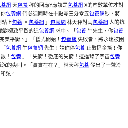
包養網
天
包養
秤的回應Y應該是
包養網
X的虛數單位才對
。你
包養網
們必須同時在十點零三分零五
包養網
秒，將
割點上
包養
。
包養網
」
包養網
林天秤對兩
包養網
人的抗
她對極致平衡的追
包養網
求中。「
包養
牛先生，你
包養
完美平衡。」「儀式開始！
包養網
失敗者，將永遠被困
」「
包養網
牛
包養網
先生！請你停
包養
止散播金箔！你
係數！
包養
」「失衡！徹底的失衡！這違背了宇宙
包養
低沉的尖叫。「實實在在？」林天秤
包養
發出了一聲冷
樂和弦。