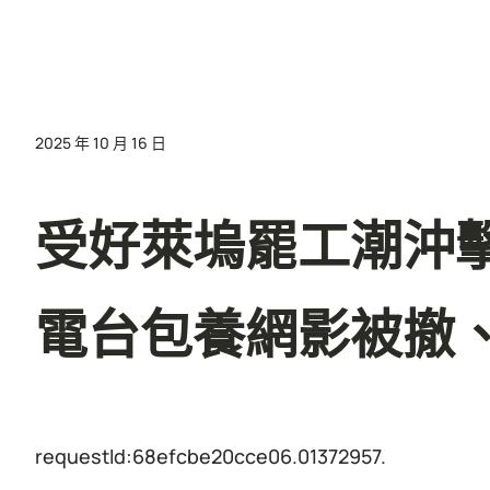
2025 年 10 月 16 日
受好萊塢罷工潮沖擊
電台包養網影被撤
requestId:68efcbe20cce06.01372957.