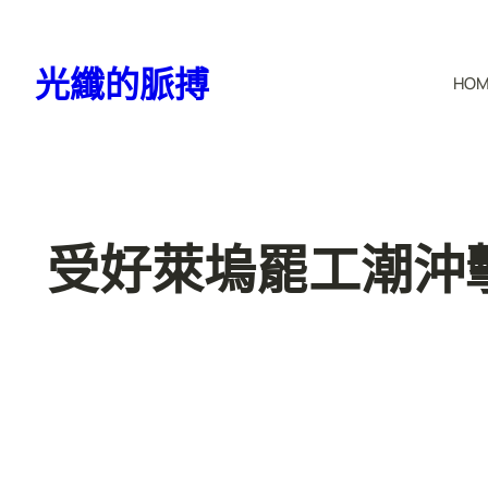
跳
至
光纖的脈搏
HO
主
要
內
容
受好萊塢罷工潮沖