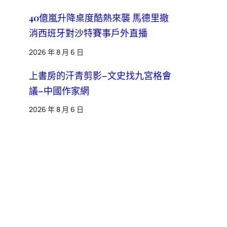
40億嵐升降桌度酷熱來襲 馬德里撤
消西班牙對沙特賽事戶外直播
2026 年 8 月 6 日
上書房的汗青剪影–文史找九宮格會
議–中國作家網
2026 年 8 月 6 日