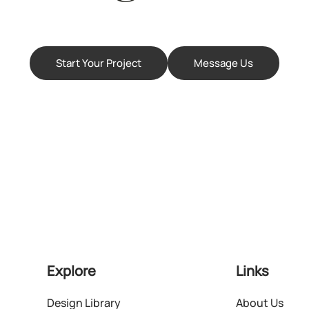
Start Your Project
Message Us
Explore
Links
Design Library
About Us