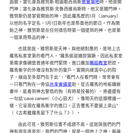
面貌。當化身為雅努斯·帕圖勒西烏斯
聚會場地
時，他是開
門神；當化身為雅努斯·克魯西維烏斯時，他又是關門神。
雅努斯仍是掌管開始的神，因此羅馬歷的1月（January）
以他的名字定名，1月1日新年也是祭奠他的節日。作為開
始之神，雅努斯是在任何禱告時第一個提到的神，也是第
一個享用祭品的神。
也就是說，雅努斯是天神。與他絕對應的，是地上古
羅馬私家室第的看門人。“羅馬偷盜擄掠猖獗，因此私家室
第需求像碉堡普通年夜門緊閉，進口嚴加
舞蹈教室
把控。
羅馬衡宇的外墻沒有對外的窗戶，窗開向建筑中心的院
子，緣由至多部門在于此”，“看門人在看門時，常常會有
一只看門狗在一旁協
共享會議室
助。從古羅馬的地板鑲嵌
畫中，能看到神志警悟的狗（有時是拴著的），旁邊還有
一句話‘cave canem’（小心惡犬）。像明天的這類標識一
樣，它呈現在羅馬衡宇的進口，正告響馬不要逼上梁山”
（《古希臘羅馬留下了什么？》）。
由此可見，雅努斯位置不成謂不高。這就與我們的門
神有很年夜差別，我們的門神，就是一個地上之神，無論