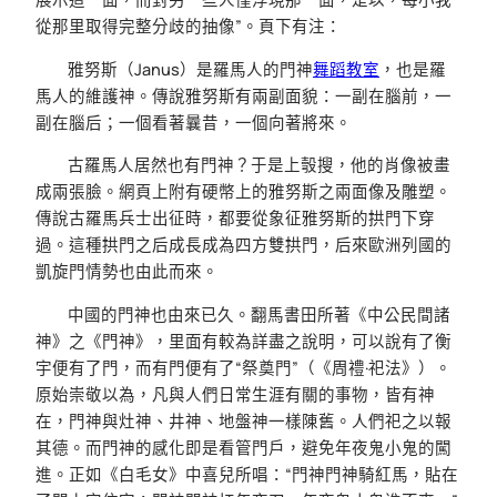
從那里取得完整分歧的抽像”。頁下有注：
雅努斯（Janus）是羅馬人的門神
舞蹈教室
，也是羅
馬人的維護神。傳說雅努斯有兩副面貌：一副在腦前，一
副在腦后；一個看著曩昔，一個向著將來。
古羅馬人居然也有門神？于是上彀搜，他的肖像被畫
成兩張臉。網頁上附有硬幣上的雅努斯之兩面像及雕塑。
傳說古羅馬兵士出征時，都要從象征雅努斯的拱門下穿
過。這種拱門之后成長成為四方雙拱門，后來歐洲列國的
凱旋門情勢也由此而來。
中國的門神也由來已久。翻馬書田所著《中公民間諸
神》之《門神》，里面有較為詳盡之說明，可以說有了衡
宇便有了門，而有門便有了“祭奠門”（《周禮·祀法》）。
原始崇敬以為，凡與人們日常生涯有關的事物，皆有神
在，門神與灶神、井神、地盤神一樣陳舊。人們祀之以報
其德。而門神的感化即是看管門戶，避免年夜鬼小鬼的闖
進。正如《白毛女》中喜兒所唱：“門神門神騎紅馬，貼在