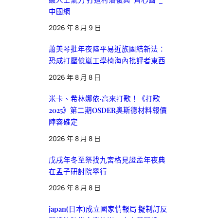
中國網
2026 年 8 月 9 日
蕭美琴批年夜陸平易近族團結新法：
恐成打壓億嵐工學椅海內批評者東西
2026 年 8 月 8 日
米卡、希林娜依·高來打歌！《打歌
2025》第二期OSDER奧斯德材料報價
陣容確定
2026 年 8 月 8 日
戊戌年冬至祭找九宮格見證孟年夜典
在孟子研討院舉行
2026 年 8 月 8 日
japan(日本)成立國家情報局 擬制訂反