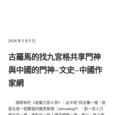
2025 年 3 月 5 日
古羅馬的找九宮格共享門神
與中國的門神–文史–中國作
家網
讀耶林的《為權力而斗爭》，此中有“同法權一樣，財
富也是一個雙面的雅努斯頭（Januskopf），對一些人只
展示這一面，而對另一些人僅浮現那一面，是以，每小我