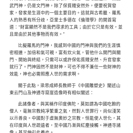
武門神，仍是文門神，除了保貧賤安然外，便要祝賀發
家，發家是生涯中的一個主要目的。這就與古希臘、羅馬
人的熟悉有所分歧，亞里士多德在《倫理學》的開首寫
道：“財富顯然不是我們尋求的工具；由於它只是有效，並
且是由於其他事物而有效。”
比擬羅馬的門神，我感到中國的門神與我們的生涯慎
密相連，加倍和氣可親，富有炊火氣，管他什么開門與關
門、開始與終結，只需可以或許保佑貧賤安然、升官發家
就行了。門神固然不是財神，可也不得不兼任一些財神的
效能，神也必需照應人世的需求啊。
關于此點，梁思成師長教師于《中國雕塑史》闡述山
東云門山及神通寺窟崖造像時有相似闡述：
此諸像者，與其稱作印度佛陀，莫如謂為中國吃飽的
僧人，毫無宗教純凈繁重之氣，然對人世罪行，尚似淺笑
以示善良。中國對于虛無奧妙之宗教，恒能使人世化，其
在印度與人世疏遠者，至中國乃漸與紅塵接觸。神通寺諸
像，甚足伸引此義也。