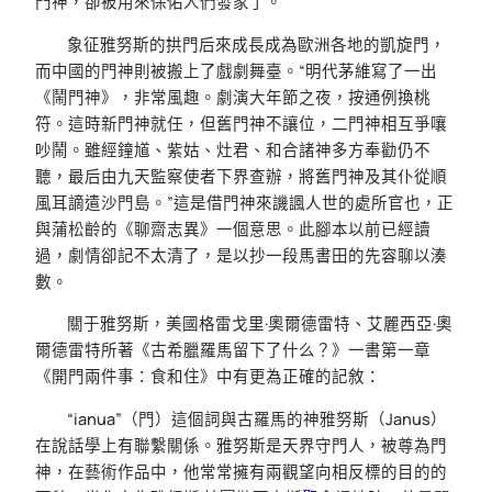
門神，卻被用來保佑人們發家了。
象征雅努斯的拱門后來成長成為歐洲各地的凱旋門，
而中國的門神則被搬上了戲劇舞臺。“明代茅維寫了一出
《鬧門神》，非常風趣。劇演大年節之夜，按通例換桃
符。這時新門神就任，但舊門神不讓位，二門神相互爭嚷
吵鬧。雖經鐘馗、紫姑、灶君、和合諸神多方奉勸仍不
聽，最后由九天監察使者下界查辦，將舊門神及其仆從順
風耳謫遣沙門島。”這是借門神來譏諷人世的處所官也，正
與蒲松齡的《聊齋志異》一個意思。此腳本以前已經讀
過，劇情卻記不太清了，是以抄一段馬書田的先容聊以湊
數。
關于雅努斯，美國格雷戈里·奧爾德雷特、艾麗西亞·奧
爾德雷特所著《古希臘羅馬留下了什么？》一書第一章
《開門兩件事：食和住》中有更為正確的記敘：
“ianua”（門）這個詞與古羅馬的神雅努斯（Janus）
在說話學上有聯繫關係。雅努斯是天界守門人，被尊為門
神，在藝術作品中，他常常擁有兩觀望向相反標的目的的