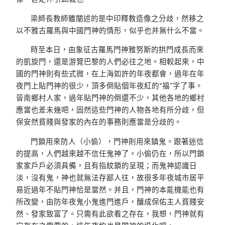
梁師長教師雖闡述的是中印釋教造像之分歧，然移之
以不雅古羅馬與中國門神的情形，似乎也并無什么不當。
時至本日，由象征古羅馬門神雅努斯的拱門成長而來
的凱旋門，還是游覽巴黎的人們必往之地。相較起來，中
國的門神則有些式微，在上海如許的年夜都會，過年在年
夜門上貼門神的很少，頂多倒貼個年夜紅的“福”字了事。
晉南鄉村人家，過年貼門神的倒還不少，其他各地的鄉村
應當也差未幾吧，固然這些門神的人物各地有所分歧，但
保安然貧賤與發家的內在的事務則應當是分歧的。
門鎖用來防人（小偷），門神則用來鎮鬼。跟著迷信
的提高，人們越來越不信任鬼神了。小偷仍在，所以門鎖
家家戶戶必須具備，且有指紋鎖的呈現；而鬼神認識日
淡，沒有鬼，神也就無法存鄙人往，故很多年夜城市居平
易近過年不貼門神恰是當然。并且，門神的本能機能也有
所改變，由防年夜鬼小鬼進門進戶，釀成保佑主人貧賤安
然、發家致富了。只需有此欲看之存在，我想，門神就有