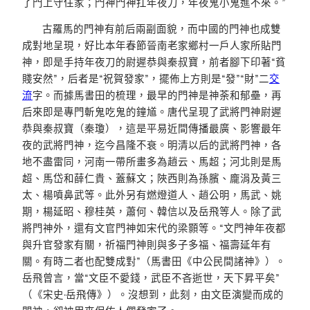
了門上守住家；門神門神扛年夜刀，年夜鬼小鬼進不來。”
古羅馬的門神有前后兩副面貌，而中國的門神也成雙
成對地呈現，好比本年春節晉南老家鄉村一戶人家所貼門
神，即是手持年夜刀的尉遲恭與秦叔寶，前者腳下印著“貧
賤安然”，后者是“祝賀發家”，擺佈上方則是“發”“財”二
交
流
字。而據馬書田的梳理，最早的門神是神荼和郁壘，再
后來即是專門斬鬼吃鬼的鐘馗。唐代呈現了武將門神尉遲
恭與秦叔寶（秦瓊），這是平易近間傳播最廣、影響最年
夜的武將門神，迄今昌隆不衰。明清以后的武將門神，各
地不盡雷同，河南一帶所畫多為趙云、馬超；河北則是馬
超、馬岱和薛仁貴、蓋蘇文；陜西則為孫臏、龐涓及黃三
太、楊噴鼻武等。此外另有燃燈道人、趙公明，馬武、姚
期，楊延昭、穆桂英，蕭何、韓信以及岳飛等人。除了武
將門神外，還有文官門神如宋代的梁顥等。“文門神年夜都
與升官發家有關，祈福門神則與多子多福、福壽延年有
關。有時二者也配雙成對”（馬書田《中公民間諸神》）。
岳飛曾言，當“文臣不愛錢，武臣不吝逝世，天下昇平矣”
（《宋史·岳飛傳》）。沒想到，此刻，由文臣演變而成的