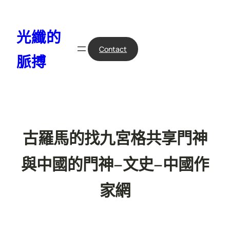
跳
至
光纖的
主
要
Contact
脈搏
內
容
古羅馬的找九宮格共享門神
與中國的門神–文史–中國作
家網