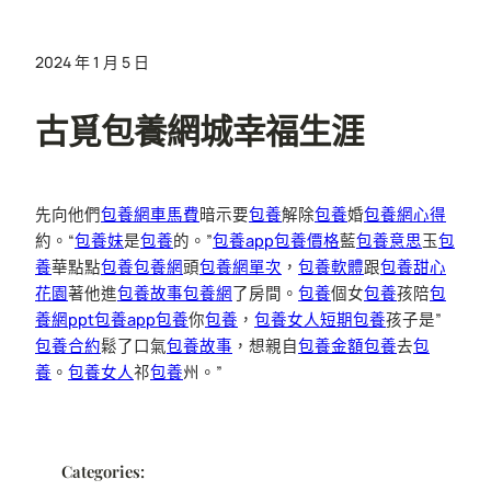
2024 年 1 月 5 日
古覓包養網城幸福生涯
先向他們
包養網車馬費
暗示要
包養
解除
包養
婚
包養網心得
約。“
包養妹
是
包養
的。”
包養app
包養價格
藍
包養意思
玉
包
養
華點點
包養
包養網
頭
包養網單次
，
包養軟體
跟
包養
甜心
花園
著他進
包養故事
包養網
了房間。
包養
個女
包養
孩陪
包
養網ppt
包養app
包養
你
包養
，
包養女人
短期包養
孩子是”
包養合約
鬆了口氣
包養故事
，想親自
包養金額
包養
去
包
養
。
包養女人
祁
包養
州。”
Categories: