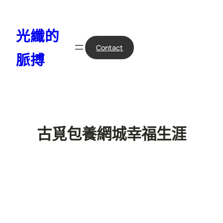
跳
至
光纖的
主
要
Contact
脈搏
內
容
古覓包養網城幸福生涯