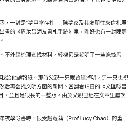
函，一封是“夢甲室存札——陳夢家及其友朋往來信札展”
出書的《周汝昌師友書札手跡》里，剛好也有一封陳夢
。
。不外經梳理查找材料，終極仍是發明了一些蛛絲馬
按例讓我給他讀報紙。那時父親一只眼曾經掉明，另一只也視
然后再翻找文明方面的新聞。當翻看16日的《文匯唸書
題目，並且是很長的一整版。由於父親已經在文章里屢次
唸書時，很受趙蘿蕤（Prof.Lucy Chao）的重