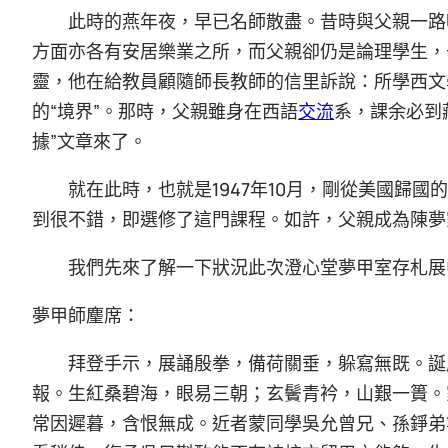
此時的燕年夜，早已名師散盡。昔時與父親一路
方面亦各有安居樂業之所，而父親卻仍是論理學生，
靈，他在給教員顧隨師長教師的信里訴說：所學西文
的“境界”。那時，父親雖身在西語
交流
系，課余必到
據”文章來了。
就在此時，也就是1947年10月，剛從美國歸
到很不錯，即選修了這門課程。如許，父親成為陳夢
我們先來了解一下狀況此次澄心堂夢甲室存札展
夢甲師麈席：
拜登手示，展誦殷拳，備荷關垂，躲寫無既。誕
報。生紅桑碧海，眼易三朝；玄鬢青衿，山艱一簣。
常因遲暮，含恨無成。近者蒙同學吳允曾兄、孫錚弟