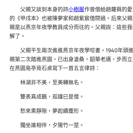
父親又談到本身的詩
小樹屋
作曾借給趙蘿蕤的愛
的《甲戌本》也被陳夢家和趙紫宸借閱過。后來父親
親是以燕京年夜學教員成分而往的。父親說：這些我
解了。
父親平生兩次進進燕京年夜學唸書。1940年頭進
親第二次踏進燕園，已出身滄桑，韶華老邁，步而立
在燕園島亭背石桌寫下一首五言律詩：
林湖非不美，至美轉無名。
雙表真成鶴，孤鐘已是僧。
愁來乘靜隙，夢起續塵形。
獨坐誰相伴，夕陽竹一莖。