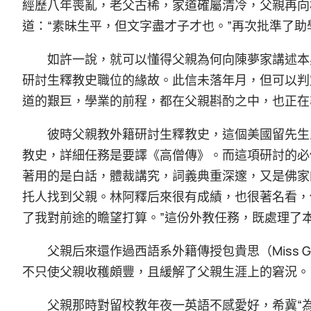
經歷八年喪亂，老父古稀，家道確屬清冷，父親再向
道：“素昧生平，但文字盡才子才也。”再次批準了助
如許一說，就可以懂得父親為何向陳夢家講述本
研討生釋教史職位的緣故。此信未落年月，但可以判
道的艱巨，學業的前程，都在父親斟酌之中，也正在
彼時父親教外籍研討生釋教史，這個美國留先生即A
教史，詳細任務是要譯《高僧傳》。而這項研討的必
著用的是白話，體裁講究，詞義典重深邃，又是佛家
托人找到父親。林阿釋后來很有成績，也很著名看，
了我對前途的瞻望打算。”這份外教任務，既處理了
父親后來還作過西語系外籍傳授包貴思（Miss Gr
不只使父親收穫頗豐，且緩解了父親生涯上的窘況。
父親那時對留校教年夜一英語不感愛好，希冀“