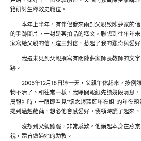
籍研討生釋教史職位。
本年上半年，有伴侶發來兩封父親致陳夢家的信
的手跡圖片，一封是某拍品的釋文。聯想到往年年末
家寫給父親的信，這三封信，惹起了我的獵奇與愛好
我還未見到父親撰寫有關陳夢家師長教師的文字
跡。
2005年12月18日這一天，父親午休起來，
物不清了。和往常一樣，我睜開報紙先讀幾段消息，
周報》時，一眼即看見“懷念趙蘿蕤年夜姐”的年夜
提到過趙蘿蕤，想必他會感愛好，我頓時讀了起來。
沒想到父親聽罷，非常感歎。他講起本身在燕京年夜學
視，還曾做過她的助教。