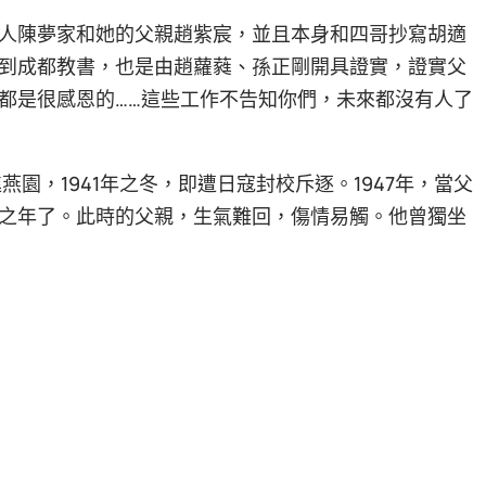
人陳夢家和她的父親趙紫宸，並且本身和四哥抄寫胡適
到成都教書，也是由趙蘿蕤、孫正剛開具證實，證實父
都是很感恩的……這些工作不告知你們，未來都沒有人了
燕園，1941年之冬，即遭日寇封校斥逐。1947年，當父
之年了。此時的父親，生氣難回，傷情易觸。他曾獨坐