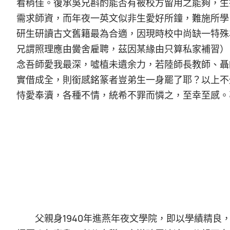
看稍佳。復承吳兄斟酌能否有被校方留用之能夠，生
需求師資，而年夜一英文似非生愛好所鐘，難施所學
研生研讀古文舊籍最為合適，因現時校中尚缺一特殊
兄謂照理應由黌舍雇聘，茲因某緣由只算私家補習）
念吾師愛我最深，噓植未遺余力，若陸師長教師、聶
實借成全，則銜感銘篆者豈弟生一身罷了耶？以上不
恃愛奉瀆，各種不情，統希不罪而憐之，至幸至感。
父親身1940年進燕年夜文學院，即以學績精良