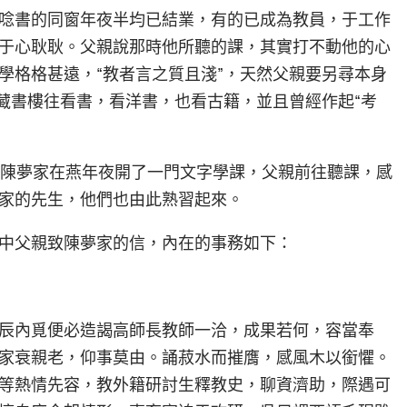
唸書的同窗年夜半均已結業，有的已成為教員，于工作
于心耿耿。父親說那時他所聽的課，其實打不動他的心
學格格甚遠，“教者言之質且淺”，天然父親要另尋本身
藏書樓往看書，看洋書，也看古籍，並且曾經作起“考
國的陳夢家在燕年夜開了一門文字學課，父親前往聽課，感
家的先生，他們也由此熟習起來。
中父親致陳夢家的信，內在的事務如下：
辰內覓便必造謁高師長教師一洽，成果若何，容當奉
家衰親老，仰事莫由。誦菽水而摧膺，感風木以銜懼。
等熱情先容，教外籍研討生釋教史，聊資濟助，際遇可