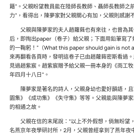
籍”。父親盼望教員能在陸師長教師、聶師長教師之
力”，看得出，陳夢家對父親關心有加，父親則感謝
父親與陳夢家的夫人趙蘿蕤也有來往，也曾為其
后，即掏出paper（卷子）給父親；下面用鉛筆寫
的一鞠躬！”（What this paper should gain is not
來再翻看各頁時，發明這卷子已由趙蘿蕤密斯看過。
見過趙紫宸。趙紫宸贈予給父親一冊本身的《雨工牧
年四月十八日”。
陳夢家是著名的詩人，父親身幼也愛好韻語，且
園集》《成功集》《失守集》等等。父親能與陳夢家
的相通之故。
父親在信的末尾說：“以上不外假想，倘無盼望，
名燕京年夜學研討所，2月，父親曾經拿到了燕年夜