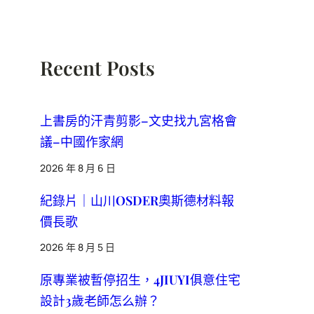
Recent Posts
上書房的汗青剪影–文史找九宮格會
議–中國作家網
2026 年 8 月 6 日
紀錄片｜山川OSDER奧斯德材料報
價長歌
2026 年 8 月 5 日
原專業被暫停招生，4JIUYI俱意住宅
設計3歲老師怎么辦？