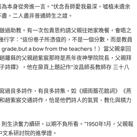
前為本身從旁進一言。“伏念吾師愛我最深，噓植未遺余
不盡，二人盡非普通師生之誼。
做過助教。有一次包貴思約請父親往她家晚餐，會晤之
了幾行字：“這份卷子所憑值的，不是一個分數，而是教員
 a grade,but a bow from the teachers！）當父親拿回
趙蘿蕤的父親趙紫宸那時是燕年夜神學院院長，父親拜
子詩鐸》，他在扉頁上題記作“汝昌師長教師存 三十八
寫過良多詩作，有良多詩集，如《細雨簷花館詞》《燕
和趙紫宸交通詩作，恰是他們詩人的氣質、教化與精力
則生決奮力續研，以期不負所看。”1950年1月，父親報
中文系研討院的進學證。