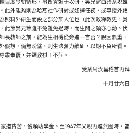
擅自度今朝情形，事畜實迫于攻研，吳兄謂西語系現雖
。此外能夠則為哈燕社作研討或迻譯任務，或專授外籍
為照料外研生而設之部分某人位也（此次教釋教史，吳
，此節吳兄等雖不免難免過時，而生聞之頗亦心動。伏
師長教師之前，能為生相機從旁進一言否？脫因鼎重，
外假想，倘無盼望，則生決奮力續研，以期不負所看。
專肅奉覆，并頌教祺！不莊。
受業周汝昌稽首再拜
十月廿六日
，家道貧苦，獲領助學金。至1947年父親再進燕園時，曾