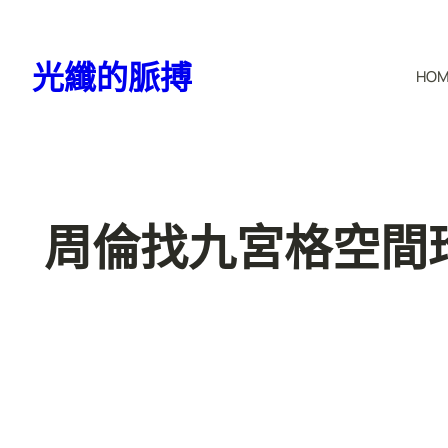
跳
至
光纖的脈搏
HO
主
要
內
容
周倫找九宮格空間