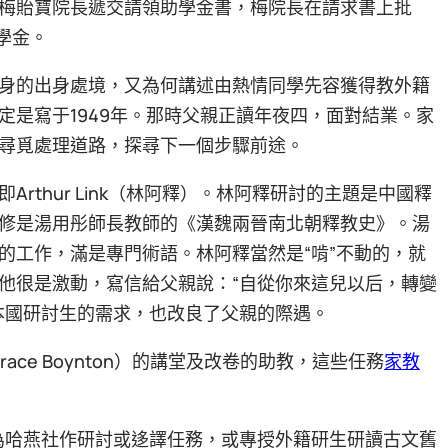
梅貽寶院長遞交請領助學金書，梅院長在請求書上批
學金。
身的出身處境，又為何講述由熱情同學先容獲得教外籍
定是寫于1949年。那時父親正讀年夜四，面對結業。家
尋覓處理道路，探尋下一個步驟前途。
rthur Link（林阿釋）。林阿釋研討的主題是中國釋
修是湯用彤師長教師的《漢魏兩晉南北朝釋教史》。湯
的工作，滿是專門術語。林阿釋當然是“啃”不動的，就
他很是激動，寫信給父親說：“自從你來這兒以后，轉變
本國研討生的需求，也改良了父親的際遇。
ace Boynton）的講堂及改卷的助教，這些任務
家教
為哈燕社作研討或迻譯任務，或專授外籍研生研讀古文舊