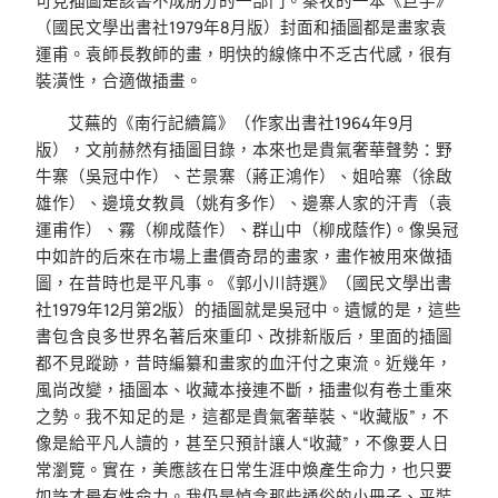
可見插圖是該書不成朋分的一部門。秦牧的一本《巨手》
（國民文學出書社1979年8月版）封面和插圖都是畫家袁
運甫。袁師長教師的畫，明快的線條中不乏古代感，很有
裝潢性，合適做插畫。
艾蕪的《南行記續篇》（作家出書社1964年9月
版），文前赫然有插圖目錄，本來也是貴氣奢華聲勢：野
牛寨（吳冠中作）、芒景寨（蔣正鴻作）、姐哈寨（徐啟
雄作）、邊境女教員（姚有多作）、邊寨人家的汗青（袁
運甫作）、霧（柳成蔭作）、群山中（柳成蔭作)。像吳冠
中如許的后來在市場上畫價奇昂的畫家，畫作被用來做插
圖，在昔時也是平凡事。《郭小川詩選》（國民文學出書
社1979年12月第2版）的插圖就是吳冠中。遺憾的是，這些
書包含良多世界名著后來重印、改排新版后，里面的插圖
都不見蹤跡，昔時編纂和畫家的血汗付之東流。近幾年，
風尚改變，插圖本、收藏本接連不斷，插畫似有卷土重來
之勢。我不知足的是，這都是貴氣奢華裝、“收藏版”，不
像是給平凡人讀的，甚至只預計讓人“收藏”，不像要人日
常瀏覽。實在，美應該在日常生涯中煥產生命力，也只要
如許才最有性命力。我仍是悼念那些通俗的小冊子、平裝