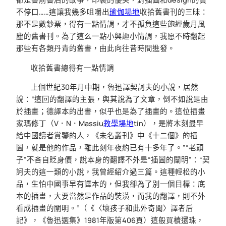
不停口……這讓我幾多咀嚼出
瑜伽場地
收拾舊書刊的三昧：
那不是數鈔票，得有一點情調，才不孤負這些飽經歲月風
塵的舊書刊。為了這么一點小興趣小情調，我愿不時翻起
那些有各類丹青的舊書，由此向往昔時間進發。
收拾舊書總得有一點情調
上個世紀30年月中期，魯迅譯契訶夫的小說，居然
說：“這回的翻譯的主張，與其說為了文章，倒不如說是由
於插畫；德譯本的出書，似乎也是為了插畫的。這位插畫
家瑪修丁（V．N．Massiu
教學場地
tin），是將木刻最早
給中國讀者賞鑒的人，《未名叢刊》中《十二個》的插
圖，就是他的作品，離此刻年夜約已有十多年了。”“老頭
子”不吝自貶身價，說本身的翻譯不外是“插圖的闡明”：“契
訶夫的這一類的小說，我曾經紹介過三篇。這種輕松的小
品，生怕中國事早有譯本的，但我卻為了別一個目標：底
本的插畫，大要當然是作品的裝潢，而我的翻譯，則不外
看成插畫的闡明。”（《〈壞孩子和此外奇聞〉譯者后
記》，《魯迅選集》1981年版第406頁）這般買櫝還珠，