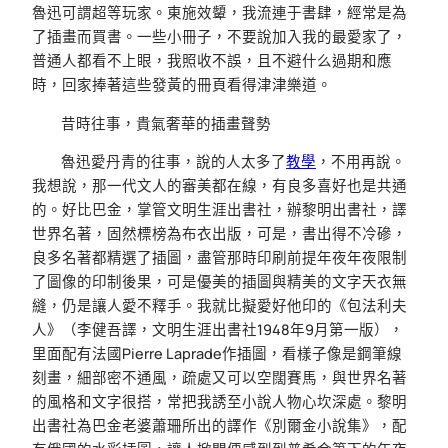
魯迅可謂超等玩家。東施效顰，我流連于書肆，經常是為
了插畫而買書。一些小冊子，不要說加入我的最愛家了，
普通人都看不上眼，我照收不誤，且不避什么過期和應
時，回家捧著這些發黃的冊頁看得津津樂道。
昔時往事，貴氣奢華的插畫聲勢
魯迅愛丹青的往事，說的人太多了
教學
，不用再說。
我想說，那一代文人的審美都在線，有良多喜好也是共通
的。好比巴金，掌管文明生涯出書社，辦黎明出書社，譯
世界名著，固然標榜為布衣出版，可是，書出得不冷磣，
良多名著都精選了插圖，盡管那時印刷前提年夜年夜限制
了圖像的印制後果，可是優美的插圖與精美的文字天衣無
縫，仍是讓人愛不釋手。我就比擬愛好他印的《包法利夫
人》（李健吾譯，文明生涯出書社1948年9月第一版），
里面配有法國Pierre Laprade作插圖，看樣子像是鋼筆線
刻畫，細部密不通風，疏處又可以空闊賽馬，與世界名著
的風格和文字很搭，常把我誘至小說人物心坎深處。黎明
出書社為巴金老婆蕭珊所出的譯作《別爾金小說集》，配