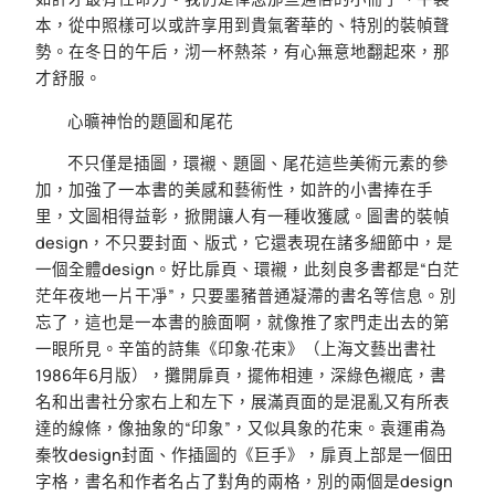
本，從中照樣可以或許享用到貴氣奢華的、特別的裝幀聲
勢。在冬日的午后，沏一杯熱茶，有心無意地翻起來，那
才舒服。
心曠神怡的題圖和尾花
不只僅是插圖，環襯、題圖、尾花這些美術元素的參
加，加強了一本書的美感和藝術性，如許的小書捧在手
里，文圖相得益彰，掀開讓人有一種收獲感。圖書的裝幀
design，不只要封面、版式，它還表現在諸多細節中，是
一個全體design。好比扉頁、環襯，此刻良多書都是“白茫
茫年夜地一片干凈”，只要墨豬普通凝滯的書名等信息。別
忘了，這也是一本書的臉面啊，就像推了家門走出去的第
一眼所見。辛笛的詩集《印象·花束》（上海文藝出書社
1986年6月版），攤開扉頁，擺佈相連，深綠色襯底，書
名和出書社分家右上和左下，展滿頁面的是混亂又有所表
達的線條，像抽象的“印象”，又似具象的花束。袁運甫為
秦牧design封面、作插圖的《巨手》，扉頁上部是一個田
字格，書名和作者名占了對角的兩格，別的兩個是design