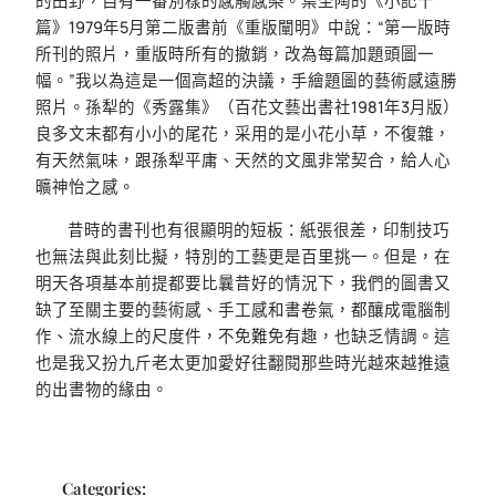
的田野，自有一番別樣的感觸感染。葉圣陶的《小記十
篇》1979年5月第二版書前《重版闡明》中說：“第一版時
所刊的照片，重版時所有的撤銷，改為每篇加題頭圖一
幅。”我以為這是一個高超的決議，手繪題圖的藝術感遠勝
照片。孫犁的《秀露集》（百花文藝出書社1981年3月版）
良多文末都有小小的尾花，采用的是小花小草，不復雜，
有天然氣味，跟孫犁平庸、天然的文風非常契合，給人心
曠神怡之感。
昔時的書刊也有很顯明的短板：紙張很差，印制技巧
也無法與此刻比擬，特別的工藝更是百里挑一。但是，在
明天各項基本前提都要比曩昔好的情況下，我們的圖書又
缺了至關主要的藝術感、手工感和書卷氣，都釀成電腦制
作、流水線上的尺度件，不免難免有趣，也缺乏情調。這
也是我又扮九斤老太更加愛好往翻閱那些時光越來越推遠
的出書物的緣由。
Categories: