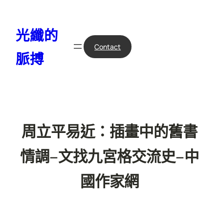
跳
至
光纖的
主
要
Contact
脈搏
內
容
周立平易近：插畫中的舊書
情調–文找九宮格交流史–中
國作家網