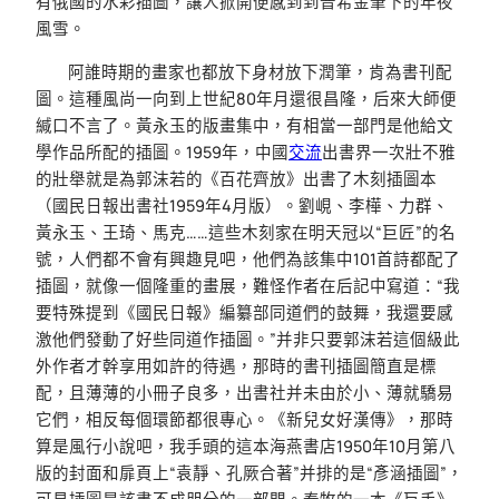
有俄國的水彩插圖，讓人掀開便感到到普希金筆下的年夜
風雪。
阿誰時期的畫家也都放下身材放下潤筆，肯為書刊配
圖。這種風尚一向到上世紀80年月還很昌隆，后來大師便
緘口不言了。黃永玉的版畫集中，有相當一部門是他給文
學作品所配的插圖。1959年，中國
交流
出書界一次壯不雅
的壯舉就是為郭沫若的《百花齊放》出書了木刻插圖本
（國民日報出書社1959年4月版）。劉峴、李樺、力群、
黃永玉、王琦、馬克……這些木刻家在明天冠以“巨匠”的名
號，人們都不會有興趣見吧，他們為該集中101首詩都配了
插圖，就像一個隆重的畫展，難怪作者在后記中寫道：“我
要特殊提到《國民日報》編纂部同道們的鼓舞，我還要感
激他們發動了好些同道作插圖。”并非只要郭沫若這個級此
外作者才幹享用如許的待遇，那時的書刊插圖簡直是標
配，且薄薄的小冊子良多，出書社并未由於小、薄就驕易
它們，相反每個環節都很專心。《新兒女好漢傳》，那時
算是風行小說吧，我手頭的這本海燕書店1950年10月第八
版的封面和扉頁上“袁靜、孔厥合著”并排的是“彥涵插圖”，