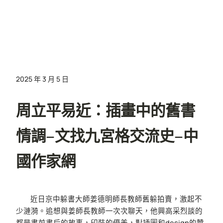
2025 年 3 月 5 日
周立平易近：插畫中的舊書
情調–文找九宮格交流史–中
國作家網
近日京中躲書大師姜德明師長教師舊躲拍賣，激起不
少漣漪。追想與姜師長教師一次次聊天，他興高采烈談的
都是書前書后的故事，印裝的優美，對插圖和design的贊