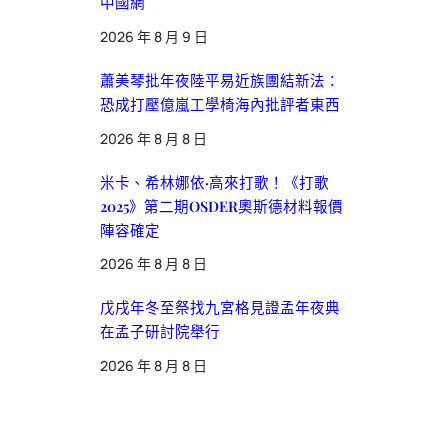
中國網
2026 年 8 月 9 日
蕭美琴批年夜陸平易近族團結新法：
恐成打壓億嵐工學椅海內批評者東西
2026 年 8 月 8 日
米卡、希林娜依·高來打歌！《打歌
2025》第二期OSDER奧斯德材料報價
陣容確定
2026 年 8 月 8 日
戊戌年冬至祭找九宮格見證孟年夜典
在孟子研討院舉行
2026 年 8 月 8 日