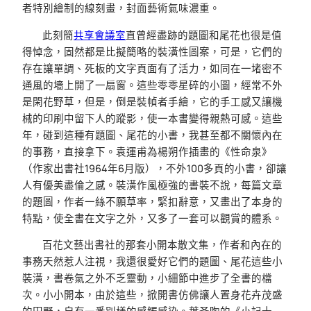
者特別繪制的線刻畫，封面藝術氣味濃重。
此刻簡
共享會議室
直曾經盡跡的題圖和尾花也很是值
得悼念，固然都是比擬簡略的裝潢性圖案，可是，它們的
存在讓單調、死板的文字頁面有了活力，如同在一堵密不
通風的墻上開了一扇窗。這些零零星碎的小圖，經常不外
是閑花野草，但是，倒是裝幀者手繪，它的手工感又讓機
械的印刷中留下人的蹤影，使一本書變得親熱可感。這些
年，碰到這種有題圖、尾花的小書，我甚至都不關懷內在
的事務，直接拿下。袁運甫為楊朔作插畫的《性命泉》
（作家出書社1964年6月版），不外100多頁的小書，卻讓
人有優美盡倫之感。裝潢作風極強的書裝不說，每篇文章
的題圖，作者一絲不願草率，緊扣辭意，又畫出了本身的
特點，使全書在文字之外，又多了一套可以觀賞的體系。
百花文藝出書社的那套小開本散文集，作者和內在的
事務天然惹人注視，我還很愛好它們的題圖、尾花這些小
裝潢，書卷氣之外不乏靈動，小細節中進步了全書的檔
次。小小開本，由於這些，掀開書仿佛讓人置身花卉茂盛