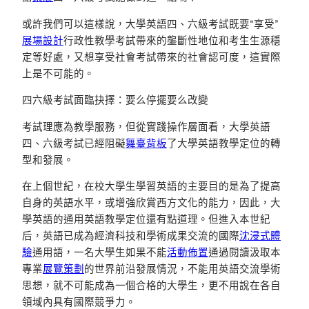
或許我們可以這樣說，大學英語四、六級考試既要“享受”
展場設計
行政性教學考試帶來的壟斷性地位和考生生源穩
定等好處，又想享受社會考試帶來的社會認可度，這實際
上是不可能的。
四六級考試面臨抉擇：要么停擺要么改變
考試理應為教學服務，但從實踐操作層面看，大學英語
四、六級考試已經阻礙
舞臺背板
了大學英語教學定位的轉
型和發展。
在上個世紀，在校大學生學習英語的主要目的是為了提高
自身的英語水平，或增強欣賞西方文化的能力，因此，大
學英語的通用英語教學定位還有點道理。但進入本世紀
后，英語已成為經濟科技和學術成果交流的國際
沈浸式體
驗
通用語，一名大學生如果不能
活動佈置
通過閱讀汲取本
專業
展覽策劃
的世界前沿發展情況，不能用英語交流學術
思想，就不可能成為一個合格的大學生，更不用說在各自
領域內具有國際競爭力。