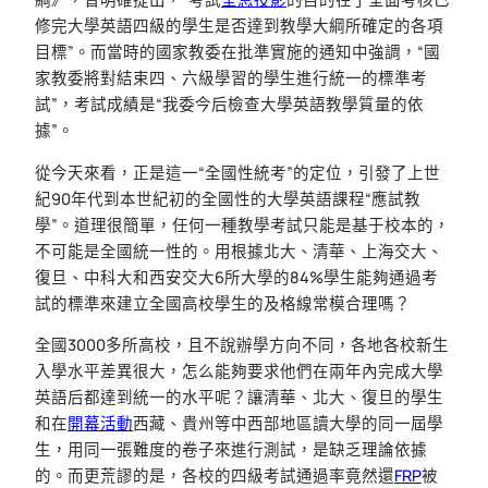
修完大學英語四級的學生是否達到教學大綱所確定的各項
目標”。而當時的國家教委在批準實施的通知中強調，“國
家教委將對結束四、六級學習的學生進行統一的標準考
試”，考試成績是“我委今后檢查大學英語教學質量的依
據”。
從今天來看，正是這一“全國性統考”的定位，引發了上世
紀90年代到本世紀初的全國性的大學英語課程“應試教
學”。道理很簡單，任何一種教學考試只能是基于校本的，
不可能是全國統一性的。用根據北大、清華、上海交大、
復旦、中科大和西安交大6所大學的84%學生能夠通過考
試的標準來建立全國高校學生的及格線常模合理嗎？
全國3000多所高校，且不說辦學方向不同，各地各校新生
入學水平差異很大，怎么能夠要求他們在兩年內完成大學
英語后都達到統一的水平呢？讓清華、北大、復旦的學生
和在
開幕活動
西藏、貴州等中西部地區讀大學的同一屆學
生，用同一張難度的卷子來進行測試，是缺乏理論依據
的。而更荒謬的是，各校的四級考試通過率竟然還
FRP
被