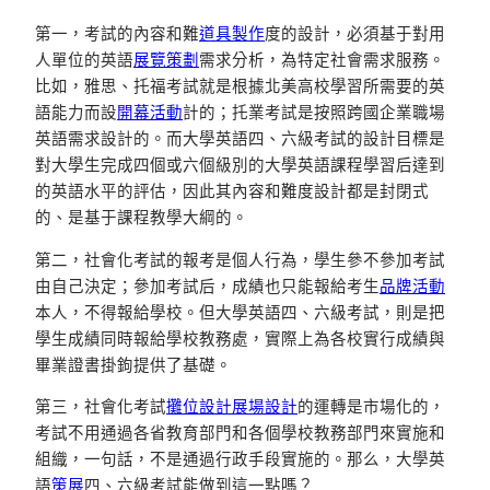
第一，考試的內容和難
道具製作
度的設計，必須基于對用
人單位的英語
展覽策劃
需求分析，為特定社會需求服務。
比如，雅思、托福考試就是根據北美高校學習所需要的英
語能力而設
開幕活動
計的；托業考試是按照跨國企業職場
英語需求設計的。而大學英語四、六級考試的設計目標是
對大學生完成四個或六個級別的大學英語課程學習后達到
的英語水平的評估，因此其內容和難度設計都是封閉式
的、是基于課程教學大綱的。
第二，社會化考試的報考是個人行為，學生參不參加考試
由自己決定；參加考試后，成績也只能報給考生
品牌活動
本人，不得報給學校。但大學英語四、六級考試，則是把
學生成績同時報給學校教務處，實際上為各校實行成績與
畢業證書掛鉤提供了基礎。
第三，社會化考試
攤位設計
展場設計
的運轉是市場化的，
考試不用通過各省教育部門和各個學校教務部門來實施和
組織，一句話，不是通過行政手段實施的。那么，大學英
語
策展
四、六級考試能做到這一點嗎？