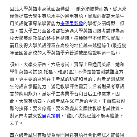
因此大學英語本身就面臨轉型——她必須順勢而為，從原來
僅僅提高大學生英語水平的通用英語，實現向提高大學生
用英語從事專業學習能力
奇藝果影像
的學術英語轉型。但
是，當大學生乃至各校都把通過大學英語四級考試作為高
校大學英語教學的終極目標時，這種轉型不僅無法實現，
而且使得大學英語課程在高校的地位越來越邊緣化(最近幾
年全國各高校的大學英語學分普遍被壓縮證明這一點)。
須知，大學英語四、六級考試，實際上是通用英語，她和
學術英語考試(如托福、雅思)區別不僅是語言測試難度方
面，更主要的區別在于考試的功能和目的：前者是測試學
生的語言掌握能力，滿足教學評估需要；后者則是考察語
言的應用能力，滿足學生專業學習和日后工作需求。因
此，大學英語四、六級考試在30年后的今天，正面臨著艱
難的抉擇：要么停擺，要么改變其全國性教學考試性質。
對這門考試來說
展覽策劃
，“雞肋”狀態已經不能再繼續下
去了。
四六級考試只有轉變為專門用途英語社會化考試才能獲得