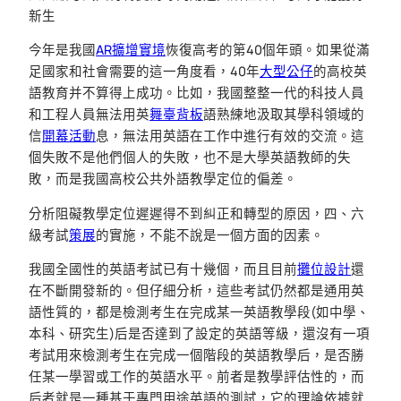
新生
今年是我國
AR擴增實境
恢復高考的第40個年頭。如果從滿
足國家和社會需要的這一角度看，40年
大型公仔
的高校英
語教育并不算得上成功。比如，我國整整一代的科技人員
和工程人員無法用英
舞臺背板
語熟練地汲取其學科領域的
信
開幕活動
息，無法用英語在工作中進行有效的交流。這
個失敗不是他們個人的失敗，也不是大學英語教師的失
敗，而是我國高校公共外語教學定位的偏差。
分析阻礙教學定位遲遲得不到糾正和轉型的原因，四、六
級考試
策展
的實施，不能不說是一個方面的因素。
我國全國性的英語考試已有十幾個，而且目前
攤位設計
還
在不斷開發新的。但仔細分析，這些考試仍然都是通用英
語性質的，都是檢測考生在完成某一英語教學段(如中學、
本科、研究生)后是否達到了設定的英語等級，還沒有一項
考試用來檢測考生在完成一個階段的英語教學后，是否勝
任某一學習或工作的英語水平。前者是教學評估性的，而
后者就是一種基于專門用途英語的測試，它的理論依據就