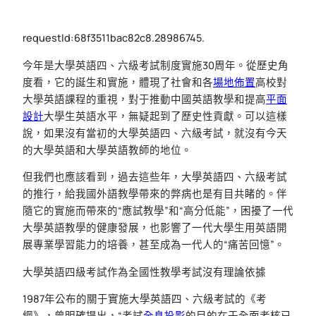
requestId:68f3511bac82c8.28986745.
今年是大學英語四、六級考試制度實施30周年。從歷史角
度看，它的誕生和實施，體現了社會和各
場地佈置
高校對
大學英語課程的重視，對于推動中國英語教學和提高
平面
設計
大學生英語水平，無疑起到了歷史性貢獻。可以這樣
說，如果沒有當初的大學英語四、六級考試，就沒有今天
的大學英語和大學英語教師的地位。
但我們也應該看到，過去這些年，大學英語四、六級考試
的推行，給我國外語教學帶來的弊病也是有目共睹的。伴
隨它的實施而帶來的“應試教學”和“高分低能”，困擾了一代
大學英語教學的健康發展，也影響了一代大學生用英語開
展專業學習能力的培養，甚至成為一代人的“痛苦回憶”。
大學英語四級考試作為全國性教學考試沒有理論依據
1987年公布的關于實施大學英語四、六級考試的《考
綱》，曾明確提出，“考試
全息投影
的目的在于全面考核已