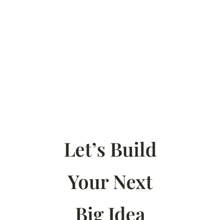
Let’s Build
Your Next
Big Idea