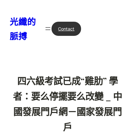
跳
至
光纖的
主
要
Contact
脈搏
內
容
四六級考試已成“雞肋” 學
者：要么停擺要么改變 _ 中
國發展門戶網－國家發展門
戶