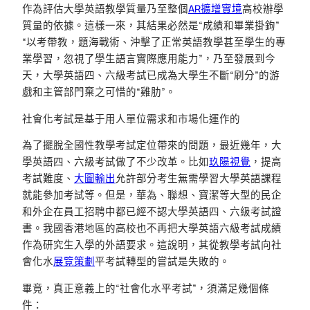
作為評估大學英語教學質量乃至整個
AR擴增實境
高校辦學
質量的依據。這樣一來，其結果必然是“成績和畢業掛鉤”
“以考帶教，題海戰術、沖擊了正常英語教學甚至學生的專
業學習，忽視了學生語言實際應用能力”，乃至發展到今
天，大學英語四、六級考試已成為大學生不斷“刷分”的游
戲和主管部門棄之可惜的“雞肋”。
社會化考試是基于用人單位需求和市場化運作的
為了擺脫全國性教學考試定位帶來的問題，最近幾年，大
學英語四、六級考試做了不少改革。比如
玖陽視覺
，提高
考試難度、
大圖輸出
允許部分考生無需學習大學英語課程
就能參加考試等。但是，華為、聯想、寶潔等大型的民企
和外企在員工招聘中都已經不認大學英語四、六級考試證
書。我國香港地區的高校也不再把大學英語六級考試成績
作為研究生入學的外語要求。這說明，其從教學考試向社
會化水
展覽策劃
平考試轉型的嘗試是失敗的。
畢竟，真正意義上的“社會化水平考試”，須滿足幾個條
件：