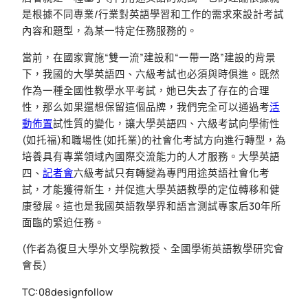
是根據不同專業/行業對英語學習和工作的需求來設計考試
內容和題型，為某一特定任務服務的。
當前，在國家實施“雙一流”建設和“一帶一路”建設的背景
下，我國的大學英語四、六級考試也必須與時俱進。既然
作為一種全國性教學水平考試，她已失去了存在的合理
性，那么如果還想保留這個品牌，我們完全可以通過考
活
動佈置
試性質的變化，讓大學英語四、六級考試向學術性
(如托福)和職場性(如托業)的社會化考試方向進行轉型，為
培養具有專業領域內國際交流能力的人才服務。大學英語
四、
記者會
六級考試只有轉變為專門用途英語社會化考
試，才能獲得新生，并促進大學英語教學的定位轉移和健
康發展。這也是我國英語教學界和語言測試專家后30年所
面臨的緊迫任務。
(作者為復旦大學外文學院教授、全國學術英語教學研究會
會長)
TC:08designfollow