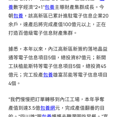
養
數字經濟“2+1”
包養
主導財產集群成長。今
朝
包養
，該高新區已累計進駐電子信息企業20
余戶，達產后將完成產值100億元以上，正在
打造百億級電子信息財產集群。
據悉，本年以來，內江高新區新簽約落地晶益
通等電子信息項目5個，總投資87億元；新開
工扶植能斯特等電子信息項目5個，總投資45
億元；完工投產
包養
雄富蕊能等電子信息項目
4個。
“我們慢慢把訂單轉移到內江工場，本年爭奪
產值到達3.5億
包養網
元，完成產值翻番的目
的。”四川雄“跟
包養
媽媽去聽瀾園吃早餐。”富