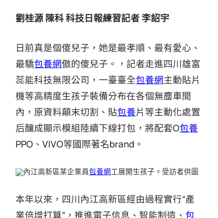
劉桂源 陳科 科技日報練習記者 李詔宇
日前真是個傻兒子，她是最孝順、最有愛心、
最驕
包養網
傲的傻兒子。，記者走進四川雄富
蕊能科技無限公司，一臺臺全
包養網
主動貼片
機等高精度生孩子裝備分布在各個無塵車間
內，原資料顛末切割、貼
包養
片等主動化處置
后釀成顯示模組陸續下線打包，將配套O
包養
PPO、VIVO等國際著名brand。
內江高新區某企業員
包養網
工展開生孩子。受訪者供圖
本年以來，四川內江高新區經由過程實行“產
業倍增打算”，推進電子信息、智能制造、
包