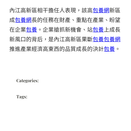
內江高新區相干擔任人表現，該高
包養網
新區
成
包養網
長的任務在財產、重點在產業、盼望
在企業
包養
。企業搶抓新機會、站
包養
上成長
新風口的背后，是內江高新區果斷
包養
包養網
推進產業經濟高東西的品質成長的決計
包養
。
Categories:
Tags: