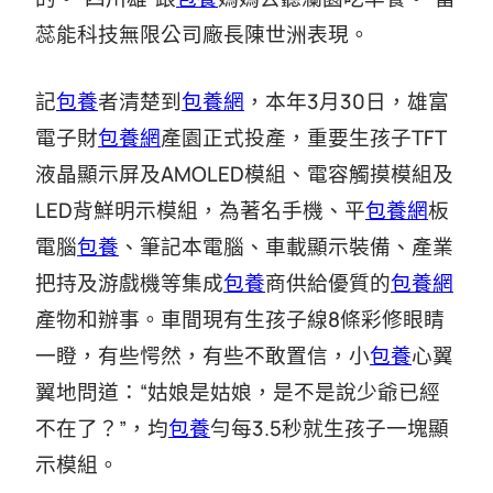
蕊能科技無限公司廠長陳世洲表現。
記
包養
者清楚到
包養網
，本年3月30日，雄富
電子財
包養網
產園正式投產，重要生孩子TFT
液晶顯示屏及AMOLED模組、電容觸摸模組及
LED背鮮明示模組，為著名手機、平
包養網
板
電腦
包養
、筆記本電腦、車載顯示裝備、產業
把持及游戲機等集成
包養
商供給優質的
包養網
產物和辦事。車間現有生孩子線8條彩修眼睛
一瞪，有些愕然，有些不敢置信，小
包養
心翼
翼地問道：“姑娘是姑娘，是不是說少爺已經
不在了？”，均
包養
勻每3.5秒就生孩子一塊顯
示模組。