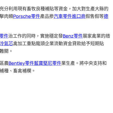
充分利用現有畜牧良種補貼等資金，加大對生產大縣的
擊肉類
Porsche零件
產品摻
汽車零件進口商
假售假等
德
W零件
治工作的同時，實施穩定發
Benz零件
展家禽業的措
冷氣芯
禽加工重點龍頭企業流動資金貸款給予短期貼
難關。
區農
Bentley零件
藍寶堅尼零件
業生產。將中央支持和
補種、畜禽補欄。