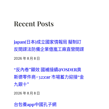
Recent Posts
japan(日本)成立國家情報局 擬制訂
反間諜法防備企業億嵐工廠直營間諜
2026 年 8 月 8 日
“反內卷”顯效 國補接續&OSDER奧
斯德零件商#32;car 市場蓄力迎接“金
九銀十”
2026 年 8 月 8 日
台包養app中國孔子網