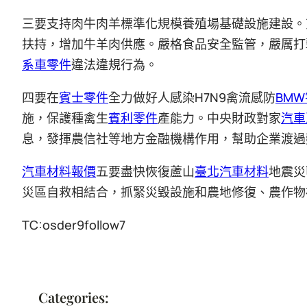
三要支持肉牛肉羊標準化規模養殖場基礎設施建設。
扶持，增加牛羊肉供應。嚴格食品安全監管，嚴厲打
系車零件
違法違規行為。
四要在
賓士零件
全力做好人感染H7N9禽流感防
BM
施，保護種禽生
賓利零件
產能力。中央財政對家
汽車
息，發揮農信社等地方金融機構作用，幫助企業渡過
汽車材料報價
五要盡快恢復蘆山
臺北汽車材料
地震災
災區自救相結合，抓緊災毀設施和農地修復、農作物
TC:osder9follow7
Categories: