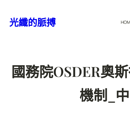
跳
至
光纖的脈搏
HO
主
要
內
容
國務院OSDER奧
機制_