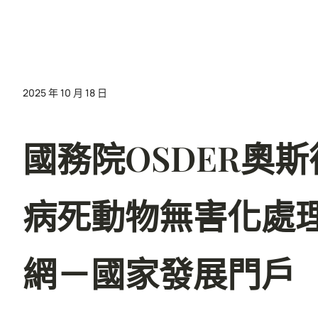
2025 年 10 月 18 日
國務院OSDER奧
病死動物無害化處
網－國家發展門戶