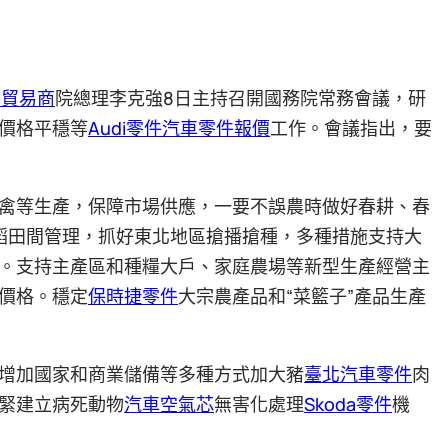
件貿易商
院總理李克強8日主持召開國務院常務會議，研
價格平穩等
Audi零件
汽車零件報價
工作。會議指出，要
禽等生產，保障市場供應，一要不誤農時做好春耕、春
稻田間管理，抓好東北地區搶播搶種，多種措施支持大
。支持主產區和種糧大戶、家庭農場等新型生產經營主
價格。穩定
保時捷零件
大宗農產品和“菜籃子”產品生產
增加國家和商業儲備等多種方式加大豬
臺北汽車零件
肉
緊建立病死動物
汽車空氣芯
無害化處理
Skoda零件
機