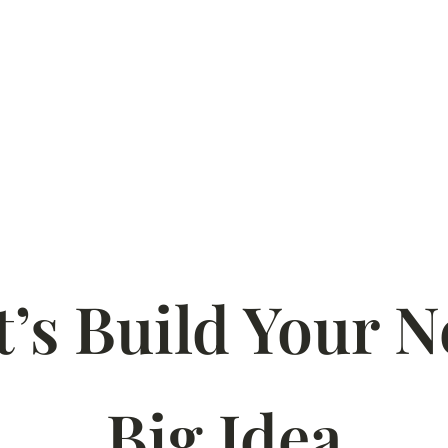
t’s Build Your N
Big Idea