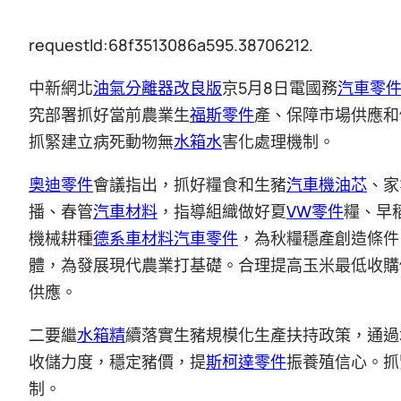
requestId:68f3513086a595.38706212.
中新網北
油氣分離器改良版
京5月8日電國務
汽車零
究部署抓好當前農業生
福斯零件
產、保障市場供應和
抓緊建立病死動物無
水箱水
害化處理機制。
奧迪零件
會議指出，抓好糧食和生豬
汽車機油芯
、家
播、春管
汽車材料
，指導組織做好夏
VW零件
糧、早
機械耕種
德系車材料
汽車零件
，為秋糧穩產創造條件
體，為發展現代農業打基礎。合理提高玉米最低收購
供應。
二要繼
水箱精
續落實生豬規模化生產扶持政策，通過
收儲力度，穩定豬價，提
斯柯達零件
振養殖信心。抓
制。