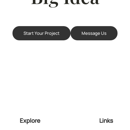
Start Your Project
Message Us
Explore
Links