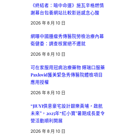
《終結者：暗中命運》施瓦辛格燃情
謝幕台包養網站比較影迷感念心酸
2026 年 8 月 10 日
網曝中國腫瘤秀傳醫院勞檢治療內幕
衛健委：調查核實絕不遷就
2026 年 8 月 10 日
可在家服用冠病治療藥物 輝瑞口服藥
Paxlovid獲美緊急秀傳醫院體檢項目
應用授權
2026 年 8 月 10 日
“JIUYI俱意豪宅設計銀樂黃埔，啟航
未來”，2025年“紅小寶”暑期成長夏令
營活動順利開展
2026 年 8 月 10 日