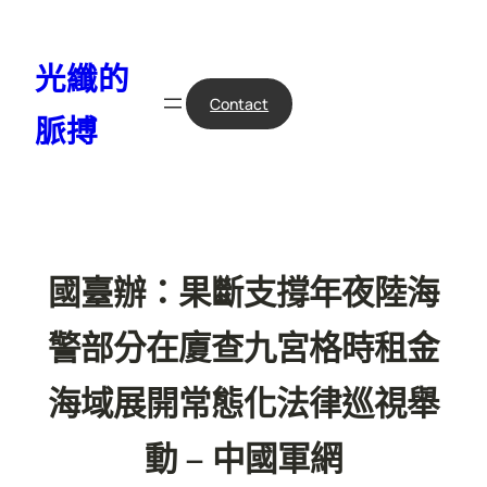
跳
至
光纖的
主
要
Contact
脈搏
內
容
國臺辦：果斷支撐年夜陸海
警部分在廈查九宮格時租金
海域展開常態化法律巡視舉
動 – 中國軍網