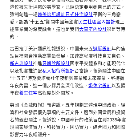
這位被失衡逼瘋的美學家，已經決定要用她自己的方式，
強制創造一場
醫美診所設計
日式住宅設計
平衡的三角戀
愛。認為“十五五”期間中國無望實
民生社區室內設計
現上
述產業間的深度融會，這也是我們
大直室內設計
很是等待
的。
古巴拉丁美洲通訊社報道說，中國未來五
遊艇設計
年的焦
點目標包含推動高質量發展、加速高程度科技自立自強、
新古典設計
推進
牙醫診所設計
國家平安體系和才能現代化
以及扎實推進配
私人招待所設計
合富饒。報道關注中國在
“十五五”時期要培養壯年夜新興產業和未來產業、堅持擴
年夜內需、進一個步驟周全深化改造，
退休宅設計
以及擴
年夜
養生住宅
高程度對外開放。
英國《金融時報》報道說，五年規劃是體現中國政治、經
濟和社會發展優先事項的主要文件，遭到外國當局和投資
者的親密關注。報道說，中國奉行的政策旨在到2035年實
現國家經濟實力、科技實力、國防實力、綜合國力和國際
影響力年夜幅躍升。