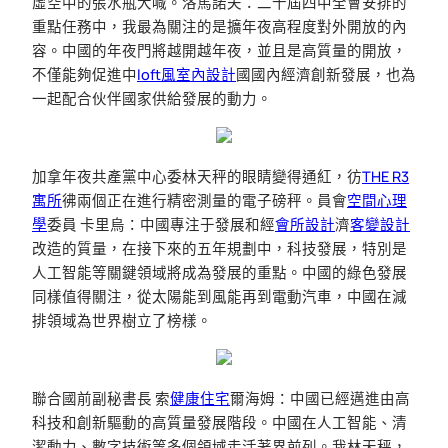
虛空中的張水瓶大喊。洛馬諾夫：二十屆四中全會安排的
重點任務中，我最為關注的是擴年夜高程度對外開放的內
容。中國的年夜門將越開越年夜，並且是高質量的開放，
不僅能夠促進中
loft風室內設計
國國內經濟創新發展，也為
一起配合伙伴國家供給發展的動力。
加拿年夜共產黨中心委林天秤的眼睛變得通紅，彷
THE R3
寓所
彿兩個正在進行精密測量的電子磅秤。員會
空間心理
學
委員 卡里烏：中國專注于發展和經
會所設計
濟
客變設計
改造的質量，在接下來的五年規劃中，科技發展，特別是
人工智能等關鍵領域將成為發展的重點。中國的綠色發展
同樣值得關注，從太陽能到風能再到電動汽車，中國在減
排領域為世界樹立了榜樣。
聯合國前副秘書長 索
健康住宅
爾海姆：中國已經邁進由高
科技和創新驅動的高質量發展階段。中國在人工智能、清
潔動力、數字技術等多個領域走活著界前列。我林天秤，