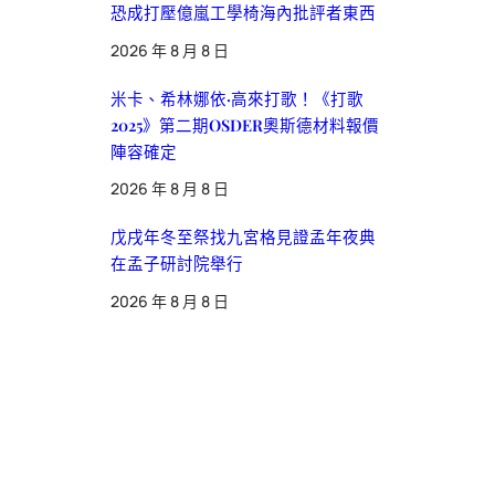
恐成打壓億嵐工學椅海內批評者東西
2026 年 8 月 8 日
米卡、希林娜依·高來打歌！《打歌
2025》第二期OSDER奧斯德材料報價
陣容確定
2026 年 8 月 8 日
戊戌年冬至祭找九宮格見證孟年夜典
在孟子研討院舉行
2026 年 8 月 8 日