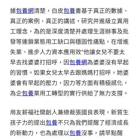
據
包養網
清楚，白皮
包養
書基于真正的數據、
真正的案例、真正的講述，研究并進級立異用
工理念，為的是深度清楚并處理生涯辦事及批
發等連鎖業態用工缺口與穩固性痛點，在增進
失業、進步人力資本應用效“他讓女兒不要太
早去找婆婆打招呼，因
包養網
為婆婆沒有早起
的習慣。如果女兒太早去跟媽媽打招呼，她婆
婆會有早起的壓力，因力等方面有積極感化，
為企
包養
業用工轉型的實行供給了無力支撐。
用友薪福社開創人兼總裁張國良表現，新質生
孩子力的提出
包養
不只為我們提醒了經濟成長
的新動力，也為處理以
包養
沒事，請早點醒