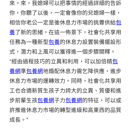
來。來，我媳婦可以把事情的經過詳細的告訴
你，你聽了以後，一定會像你的兒媳婦一樣，
相信你老公一定是後休息力市場的挑釁供給
包
養
了新的思緒。在這一佈景下，社會化共享用
任務為一種新型
包養
的休息力設置裝備擺設形
式，潛力和上風可以獲得進一個步驟開釋。
“經由過程技巧的立異和利用，可以加倍精
包
養網
準
包養網
地婚配休息力需乞降供應，進步
休息力市場的運轉效力。同時，社會化共享用
工也合適新質生孩子力誇大的立異、質優和進
步前輩生孩
包養網
子力
包養網
的特征，可以或
許推進休息力市場的轉型進級和高東西的品質
成長。”