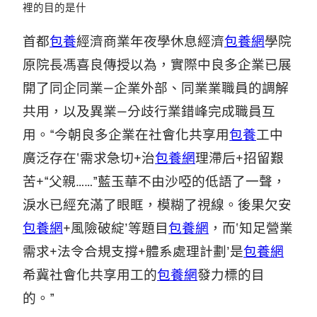
裡的目的是什
首都
包養
經濟商業年夜學休息經濟
包養網
學院
原院長馮喜良傳授以為，實際中良多企業已展
開了同企同業—企業外部、同業業職員的調解
共用，以及異業—分歧行業錯峰完成職員互
用。“今朝良多企業在社會化共享用
包養
工中
廣泛存在‘需求急切+治
包養網
理滯后+招留艱
苦+“父親……”藍玉華不由沙啞的低語了一聲，
淚水已經充滿了眼眶，模糊了視線。後果欠安
包養網
+風險破綻’等題目
包養網
，而‘知足營業
需求+法令合規支撐+體系處理計劃’是
包養網
希冀社會化共享用工的
包養網
發力標的目
的。”