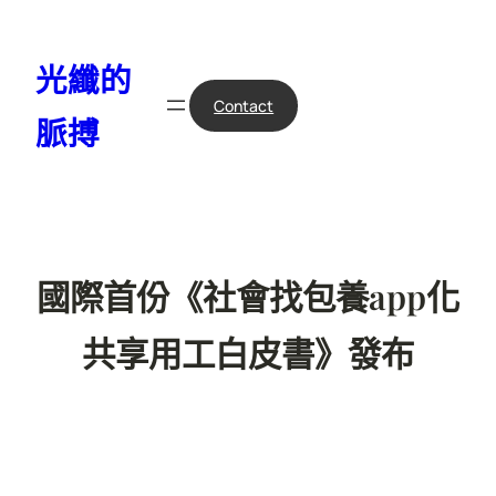
跳
至
光纖的
主
要
Contact
脈搏
內
容
國際首份《社會找包養app化
共享用工白皮書》發布