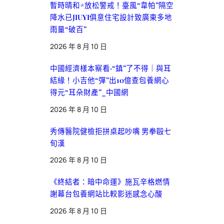
暫時晴和≠放松警戒！臺風“韋帕”隔空
降水已JIUYI俱意住宅設計致廣東多地
雨量“破百”
2026 年 8 月 10 日
中國經濟樣本察看·“鎮”了不得｜與耳
結緣！小吉他“彈”出10億查包養網心
得元“耳朵財產”_中國網
2026 年 8 月 10 日
秀傳醫院健檢拒拼桌起吵嘴 男拳毆七
旬漢
2026 年 8 月 10 日
《終結者：暗中命運》施瓦辛格燃情
謝幕台包養網站比較影迷感念心酸
2026 年 8 月 10 日