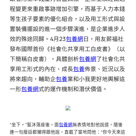
程變更來重啟事跡增加引擎，而基于人力本錢
等生孩子要素的優化組合，以及用工形式與設
置裝備擺設的進一個步驟演進，是企業進步人
效的殊途同歸。4月23
包養網
日，用友薪福社
發布國際首份《社會化共享用工白皮書》（以
下簡稱白皮書），具體剖析
包養網
了社會化共
享用工形式的內在、成長
包養
佈景、近況以及
將來趨向，輔助企
包養
業和小我更好地輿解這
一形
包養網
式的運作機制和潛伏價值。
“坐下。”藍沐落座後，面
包養網
無表情地對他說道，隨後
連一句廢話都懶得跟他說，直截了當地問他：“你今天來這