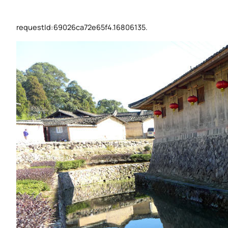
requestId:69026ca72e65f4.16806135.