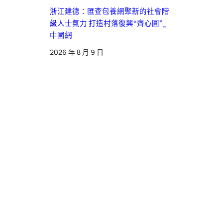
浙江建德：匯查包養網聚新的社會階
級人士氣力 打造村落復興“齊心圓”_
中國網
2026 年 8 月 9 日