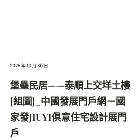
2025 年 10 月 30 日
堡壘民居——泰順上交垟土樓
[組圖]_中國發展門戶網－國
家發JIUYI俱意住宅設計展門
戶