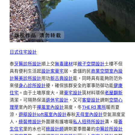
日式住宅設計
泰
牙醫診所設計
順上交
無毒建材
垟
親子空間設計
土樓不但
具有便利生活起
設計家豪宅
居、倉儲的民
商業空間室內設
計
醫美診所設計
用功
新古典設計
能，同時具有能夠防范外
來侵
身心診所設計
擾，確保族群安全的軍事防御功能
健康
住宅
。由于土墻厚度大，建
豪宅設計
筑材料環保
老屋翻新
清潔，可隔熱保溫
退休宅設計
，又可
客變設計
調劑
空間心
理學
室內的干
禪風室內設計
濕度，冬
THE R3 寓所
暖而夏
涼，
遊艇設計
loft風室內設計
春秋
天母室內設計
空氣濕度宜
人，
綠裝修設計
外圍建有護墻壕
私人招待所設計
溝，壕
養
生住宅
里的水也可
綠設計師
調劑夏季酷暑的
中醫診所設計