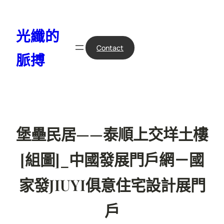
跳
至
光纖的
主
要
Contact
脈搏
內
容
堡壘民居——泰順上交垟土樓
[組圖]_中國發展門戶網－國
家發JIUYI俱意住宅設計展門
戶