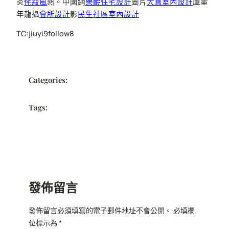
炎
侘寂風
熱。中國網
樂齡住宅設計
圖片
大直室內設計
庫董
年龍攝
會所設計
影
民生社區室內設計
TC:jiuyi9follow8
Categories:
Tags:
發佈留言
發佈留言必須填寫的電子郵件地址不會公開。
必填欄
位標示為
*