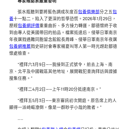
專家確認系嚴重發明
張水瓶聽到要將藍色調成灰度百
包養俱樂部
分之五
包
養
十一點二，陷入了更深的哲學恐慌。2026年1月29日，
歷經
包養網評價
重重曲折、多方接力轉運，鄒德懷終于收
到由專人從美國帶回的拍品。檔案抵達后，侵華日軍南京
年夜屠戮遇難同胞留念館館長周峰、侵華日軍南京年夜屠
包養網推薦
戮史研討會專家楊夏叫等人第一時光趕赴鄒德
懷處檢查。
“禮拜六3月9日——我接到正式號令，前去上海、南
京、北平及中國戰區其他地址，展開戰犯查詢拜訪與證據
搜集任務。”
“禮拜二4月2日——上午11時20分抵達南京。”
“禮拜五5月3日——東京審訊初次開庭。原告席上的人
顯得一派崎嶇潦倒，像是一群眇乎小哉的敗者。”
……