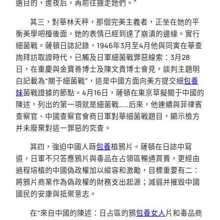
選目的，進夜后，再前往擄走她們。”
其三，對華林天秤，那個完美主義者，正坐在她的平
衡美學吧檯後面，她的表情已經到達了崩潰的邊緣。實行
細菌戰。薩頓日誌記錄，1946年3月至4月他與同寅在華查
詢拜訪取證時代，已觸及日軍細菌戰罪惡線索：3月28
日，在重慶與金寶善博士及陳文貴博士會見，談判主題明
白記載為“關于細菌戰”，這是中國方面向美方提交細
包養
妹
菌戰證據的節點。4月16日，薩頓在東京草擬關于中國的
陳述，列出的第一項就是細菌戰……后來，他連續與菲律賓
查察官、中國查察官會商日軍對華細菌戰題目，顯示檢方
并未廢棄對這一罪惡的究查。
其四，強迫中國人蒔
包養
植鴉片。薩頓在日誌中寫
道，日軍不只答應鴉片與毒品在占領區暢通買賣，更經由
過程培植的中國偽政權加以縱容和激勵，目標重要有二：
將鴉片商業作為偽政權的財務支出起源；減弱并摧毀中國
國民的安康與抵禦意志。
在“來自中國的陳述：日占區的鴉
包養女人
片和毒品商