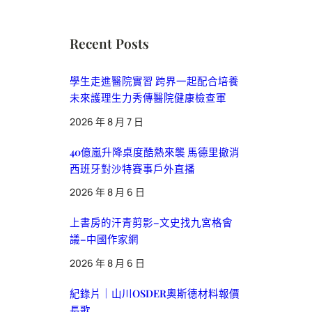
Recent Posts
學生走進醫院實習 跨界一起配合培養
未來護理生力秀傳醫院健康檢查軍
2026 年 8 月 7 日
40億嵐升降桌度酷熱來襲 馬德里撤消
西班牙對沙特賽事戶外直播
2026 年 8 月 6 日
上書房的汗青剪影–文史找九宮格會
議–中國作家網
2026 年 8 月 6 日
紀錄片｜山川OSDER奧斯德材料報價
長歌