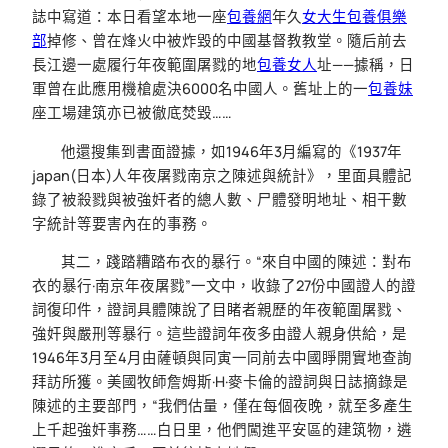
誌中寫道：本日看望本地一座
包養網
年久
女大生包養俱樂
部
掉修、曾在烽火中被炸毀的中國基督教教堂。隨后前去
長江邊一處履行年夜範圍屠戮的地
包養女人
址——據稱，日
軍曾在此應用機槍處決6000名中國人。舊址上的一
包養妹
座工場建筑亦已被徹底焚毀……
他還搜集到書面證據，如1946年3月編寫的《1937年
japan(日本)人年夜屠戮南京之陳述與統計》，里面具體記
錄了被殺戮與被強奸者的總人數、尸體發明地址、相干數
字統計等要害內在的事務。
其二，踐踏糟踏布衣的暴行。“來自中國的陳述：對布
衣的暴行·南京年夜屠戮”一文中，收錄了27份中國證人的證
詞復印件，證詞具體陳說了目睹者親歷的年夜範圍屠戮、
強奸與嚴刑等暴行。這些證詞年夜多由證人親身供給，是
1946年3月至4月由薩頓與同寅一同前去中國睜開實地查詢
拜訪所獲。美國牧師詹姆斯·H·麥卡倫的證詞與日誌摘錄是
陳述的主要部門，“我們估量，僅在每個夜晚，就至多產生
上千起強奸事務……白日里，他們闖進平安區的建筑物，遴