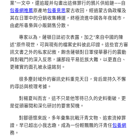
業”一文中，還追蹤并勾畫出這條罪行的鴉片供給鏈——自
包養網推薦
原產地
包養意思
蒙古收回，經過蒙古偽政權及
其在日軍中的分銷收集轉運，終極流進中國各年夜城市，
由處所毒梟與小販銷售分散。
專家以為，薩頓日誌初次表露，加之“來自中國的陳
述”原件現世，可與現有的檔案史料彼此印證。這些官方審
訊文書之外的私家記敘，飽含薩頓對日軍侵華暴行的震動
與對戰鬥的深入反思，讓那段平易近族大難，以更直白、
更確實的面孔被永遠銘刻。
很多塵封域外的審訊史料重見天日，背后是持久不懈
的尋訪與梳理考據。
對楊夏叫而言，這不只是他等待已久的史料衝破，更
是從頭審閱和深化研討的要害契機。
對鄒德懷來說，多年彙集抗戰汗青文物、追索流掉罪
證，早已超出小我志趣，成為一份輕飄飄的汗青任
包養網
務。