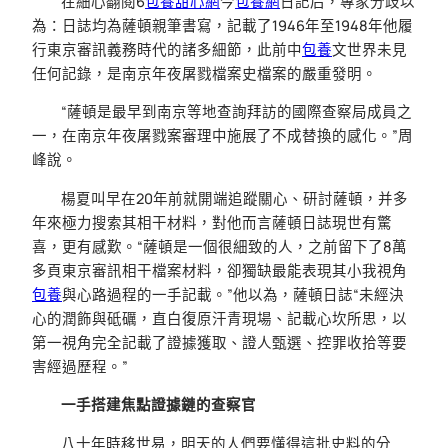
在細心翻閱6
包養甜心網
今
包養網
日記后，專家分歧以
為：日誌均為薩頓親筆書寫，記載了1946年至1948年他履
行東京審訊義務時代的諸多細節，此前中
包養
文世界未見
任何記錄，是南京年夜屠戮檔案史檔案的嚴重發明。
“薩頓是最早到南京等地查詢拜訪的國際查察局成員之
一，在南京年夜屠戮案審理中施展了不成替換的感化。”周
峰說。
楊夏叫早在20年前就開端追蹤關心、研討薩頓，并多
年來極力搜索其相干材料，對他而言薩頓日誌現世有驚
喜，更有感歎。“薩頓是一個很細致的人，之前留下了8萬
多頁東京審訊相干檔案材料，卻獨缺最能表現其小我視角
包養
與心路過程的一手記載。”他以為，薩頓日誌“未經決
心的潤飾與砥礪，直白復原汗青現場、記載心坎所思，以
第一視角完全記載了證據獲取、證人甄選、控罪收拾等要
害經過歷程。”
一手搭建焦點證據鏈的查察官
八十年時移世易，明天的人們要懂得這批史料的分