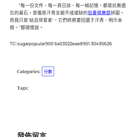
“每一份文件、每一頁日誌、每一幀記憶，都是抗衡遺
忘的基石，是復原汗青全貌不成或缺的
包養俱樂部
拼圖。
而我只是‘姑且保管者’，它們終將要回還于汗青、明示本
相。”鄒德懷說。
TC:sugarpopular900 6a03522eae8951.30495626
Categories:
分數
Tags:
發佈留言