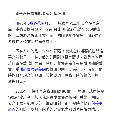
新華逐日電訊記者蔣芳 邱冰清
1946年5
甜心花園
月3日，遠東國際軍事法庭在東京開
庭，東條英機等28名japan(日本)甲級戰犯遭到公理的審
訊。這場歷時近兩年零七個月的國際年夜審訊，將戰鬥首
惡釘在人類文明的羞辱柱上。
不為人知的是，1946年頭春，也就在這場審訊拉開帷
幕之前數月，一位51歲的美國副查察官薩頓，肩負查詢拜
訪日軍在華戰鬥罪惡，特殊是彙集南京年夜屠戮證據的職
責，受
甜心寶貝包養網
命離開中國。此后近三年時光，他
將逐日查詢拜訪見聞、證物證詞、庭審目睹等細節，逐一
寫進日誌。
2026年，恰逢東京審訊開庭80周年，薩頓日誌原件被
“90后”搜證者、加入我的最愛家鄒德懷拍得并帶回國際，
公之于眾。紙頁泛黃、筆跡如刻，那些被時光封存
包養網
心得
的細節，以無可回嘴的史實氣力駁倒著曲解與遺忘，