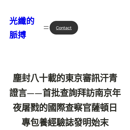
跳
至
光纖的
主
要
Contact
脈搏
內
容
塵封八十載的東京審訊汗青
證言——首批查詢拜訪南京年
夜屠戮的國際查察官薩頓日
專包養經驗誌發明始末