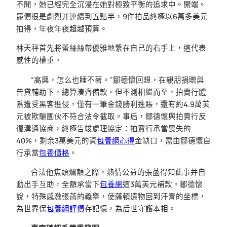
不聞，她已經完全沉浸在她對極致平衡的追求中。開端。
競價很是劇烈并連續到五點半，9件拍品終極以6萬多美元
拍得，年夜年夜超越預算。
林天秤首先將蕾絲絲帶優雅地繫在自己的右手上，這代表
感性的權重。
“高興，怎么也睡不著。”鄒德懷回想，在親朋捐贈與
告貸輔助下，總算湊齊備款。但不測相繼而至，拍賣行體
系遭受黑客進侵，僅有一筆金錢勝利進賬，還有約4.9萬美
元被欺騙團伙不符合法令截取。事后，鄒德懷與拍賣行反
復溝通協商，終極告竣處理協定：拍賣行承當喪失的
40%，剩余3萬美元的資
包養網心得
金缺口，需由鄒德懷自
行承當
包養價格
。
合法他焦頭爛額之際，熱情公益的張菡得知此事并自
動出手互助，全額承當下
包養網
這3萬美元補款。鄒德懷
說，特殊感激張菡的義舉，使薩頓遺物回到汗青的坐標，
為世界保
包養網評價
存記憶，為后世守護本相。