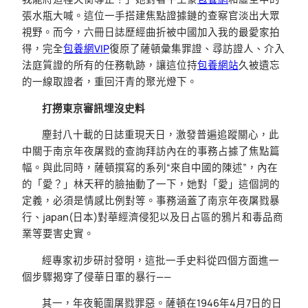
張水瓶大喊。這位一手搭建焦點證據鏈的查察官淡出大眾
視野。而今，六冊日誌歷經曲折被中國加入我的最愛家拍
得，完全
包養網VIP
復原了薩頓彙集罪證、尋訪證人、介入
法庭質證的所有的任務軌跡，讓這位持
包養網站
久被遺忘
的一線取證者，重回汗青的聚光燈下。
打撈東京審訊埋沒史料
塵封八十載的日誌重現天日，激發普遍追蹤關心，此
中關于南京年夜屠戮的查詢拜訪內在的事務占據了焦點篇
幅。與此同時，薩頓撰寫的系列“來自中國的陳述”，內在
的「愛？」林天秤的臉抽動了一下，她對「愛」這個詞的
定義，必須是情感比例對等。事務涵蓋了南京年夜屠戮暴
行、japan(日本)對華經濟侵犯以及日占區的鴉片和毒品商
業等要害史實。
經專家初步研討發明，這批一手史料從四個方面進一
個步驟揭穿了侵華日軍的暴行——
其一，年夜範圍屠戮罪惡。薩頓在1946年4月7日的日