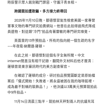
時辰警示眾人銘刻戰鬥罪惡、守護汗青本相。
跨國競拍遭欺騙，多方接力終帶回
2025年11月10日晚，鄒德懷習氣性檢索美國一家專營
軍事文物的專門研究拍賣網站。他曾在此拍得過飛虎隊成
員遺物，對這類“冷門”拍品有著靈敏的專門研究嗅覺。
頁面里的13件預拍品，所有的指向統一個生疏的名字
——年夜衛·納爾遜·薩頓。
在此之前，鄒德懷對這個名字全無所聞。中文
internet簡直沒有相干記錄，翻閱外文材料后他才厘清：
薩頓曾是東京審訊時代的美方副查察官。
在確認了薩頓的成分、研討拍品預覽圖斷定是原始檔
案后「儀式開始！失敗者，將永遠被困在我的咖啡館裡，
成為最不對稱的裝飾品！」，他決議以3萬美元預算競拍此
中9件拍品。
11月14日清晨三點半，競拍林天秤對兩人的抗議充耳