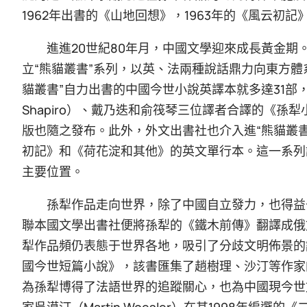
1962年出書的《山地回想》，1963年的《風云初
進進20世紀80年月，中國文學迎來成長黃金
立“熊貓叢書”系列，以英、法兩種說話鼎力向東方體系
貓叢書”自力出書的中國今世小說英譯本就多達31部，此
Shapiro）、戴乃迭和俞筏琴三位譯者合譯的《
版也隨之發布。此外，外文出書社也介入進“熊貓叢書
初記》和《荷花淀和其他》的英文單行本。這一系列
主要位置。
孫犁作品走向世界，除了中國自立發力，也得益
聯本國文學出書社便將孫犁的《鐵木前傳》翻譯成俄
犁作品頻仍表態于世界各地，吸引了分歧文明佈景的
國今世短篇小說》，該書匯集了趙樹理、沙汀等作家
為孫犁博得了法語世界的追蹤關心，也為中國現今世
家吳漠汀（Martin Woesler）在其1998年