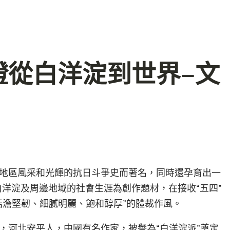
證從白洋淀到世界–文
地區風采和光輝的抗日斗爭史而著名，同時還孕育出一
白洋淀及周邊地域的社會生涯為創作題材，在接收“五四”
恬澹堅韌、細膩明麗、飽和醇厚”的體裁作風。
，河北安平人，中國有名作家，被譽為“白洋淀派”奠定