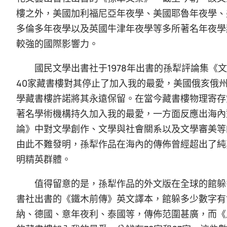
樓之外，美國加利福尼亞年夜學、美國耶魯年夜學、
多倫多年夜學以及英國牛津年夜學等多所著名年夜學
較強的國際影響力。
國民文學出書社于1978年出書的孫犁評論集
40家藏書樓對其停止了加入我的最愛，美國俄亥俄
學藏書樓許諾將其永遠保留。在當今藏書樓物理寄存
著名學術機構持久加入我的最愛，一方面反應出海內
論》中對文學創作、文學與社會關系以及文學審美等
由此不難發明，孫犁作品在海內的傳佈曾經超出了純
明精英群體。
值得留意的是，孫犁作品的外文版在全球的館躲
書社出書的《鐵木前傳》英文譯本，館躲多少數字有
納、德國、意年夜利、泰國等，傳佈范圍甚廣，而《