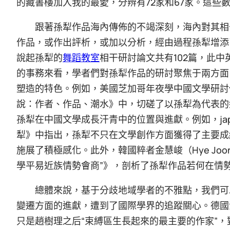
的藏書樓加入我的最愛，分辨有72家和67家。這些
跟著孫犁作品海內傳佈的不竭深刻，海內對其相
作品，或作出評析，或加以分析，經由過程孫犁增添
說起孫犁的
舞蹈教室
相干研討論文共有102篇，此中
的事務來看，學者們對孫犁作品的研討聚焦于兩方面
塑造的特色。例如，美國芝加哥年夜學中國文學研討傳授保
說：作者、作品、潮水》中，切磋了以孫犁為代表的
孫犁在中國文學成長汗青中的位置與進獻。例如，ja
犁》中指出，孫犁不只在文學創作方面獲得了主要成
施展了積極感化。此外，韓國粹者金慧峻（Hye Joo
學平易近族情勢會商”》，剖析了孫犁作品若何在情
總體來說，基于分歧地域學者的不雅點，我們可
變遷方面的進獻，遭到了國際學界的追蹤關心。德國
只是趙樹理之后“束縛區生長起來的最主要的作家”，