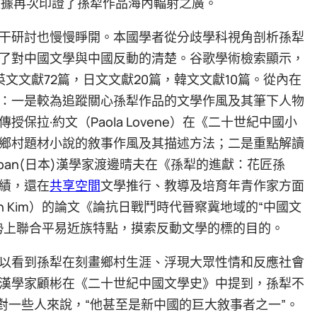
數據再次印證了孫犁作品海內輻射之廣。
干研討也慢慢睜開。本國學者從分歧學科視角剖析孫犁
了對中國文學與中國反動的清楚。谷歌學術檢索顯示，
英文文獻72篇，日文文獻20篇，韓文文獻10篇。從內在
：一是較為追蹤關心孫犁作品的文學作風及其筆下人物
拉·約文（Paola Lovene）在《二十世紀中國小
鄉村題材小說的敘事作風及其描述方法；二是重點解讀
pan(日本)漢學家渡邊晴夫在《孫犁的進獻：花匠孫
績，還在
共享空間
文學推行、教導及培育年青作家方面
n Kim）的論文《論抗日戰鬥時代晉察冀地域的“中國文
勢上聯合平易近族特點，摸索反動文學的標的目的。
以看到孫犁在刻畫鄉村生涯、浮現大眾性情和反應社會
漢學家顧彬在《二十世紀中國文學史》中提到，孫犁不
對一些人來說，“他甚至是新中國的巨大敘事者之一”。