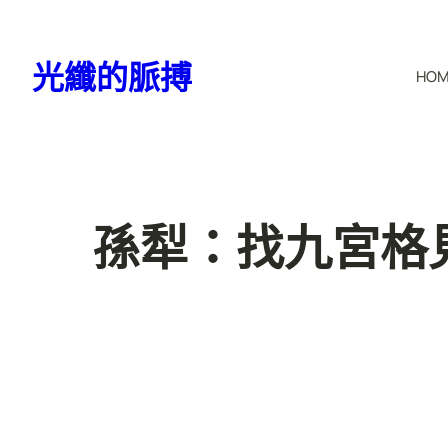
跳
至
光纖的脈搏
HO
主
要
內
容
孫犁：找九宮格