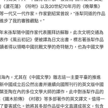
的《蘆花蕩》《吩咐》以及20世紀70年月的《晚華集》
等一代又一代作家。作家劉紹棠曾說，“孫犁同道的作品
進步了我的審雅觀點。”
1年末孫犁隨中國作家代表團拜訪蘇聯，此次文明交通為
表作《風云初記》便被譯為日文出書，標志著孫犁作品
讀者得以領略中國抗戰文學的奇特魅力，也為中國文學
容到海內，尤其在《中國文學》雜志這一主要平臺的推進
新中國成立后公然出書并連續向國際刊行的英文版中國
葉圣陶在內的多位文學大師的譯作，此中對孫犁作品的
發了其《鐵木前傳》《村歌》等多部著作的英文譯文。值得一
了要害感化。她將其多部作品從中文直譯成英文，包含