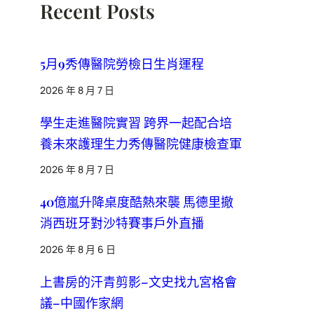
Recent Posts
5月9秀傳醫院勞檢日生肖運程
2026 年 8 月 7 日
學生走進醫院實習 跨界一起配合培
養未來護理生力秀傳醫院健康檢查軍
2026 年 8 月 7 日
40億嵐升降桌度酷熱來襲 馬德里撤
消西班牙對沙特賽事戶外直播
2026 年 8 月 6 日
上書房的汗青剪影–文史找九宮格會
議–中國作家網