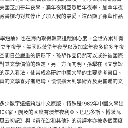
美國芝加哥年夜學、澳年夜利亞悉尼年夜學、加拿年夜
藏書樓均對其停止了加入我的最愛，這凸顯了孫犁作品
《文學短論》也在海內取得較高追蹤關心度，全世界累計有
州立年夜學、美國匹茨堡年夜學以及加拿年夜多倫多年夜
空間日益嚴重的情形下，孫犁作品仍然可以或許被國際
對其文學價值的確定，另一方面闡明，孫犁在《文學短
的深入看法，使其成為研討中國文學的主要參考書目。
真的文學喜好者范疇，慢慢擴大到學術界及更普遍的文
多少數字遠遠跨越中文原版，特殊是1982年中國文學出
104家，觸及的國度有澳年夜利亞、巴巴多斯、博茨瓦
風云初記》與《荷花淀和其他》的英譯本亦被多個國度