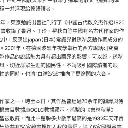
程一并浮現給德語讀者。
6年，東京勉誠出書社刊行了《中國古代散文杰作選1920
該書收錄了魯迅、丁玲、翟秋白等中國有名古代作家的作
此中，反應出japan(日本)常識界對孫犁反動作家成分的
2001年，在德國波恩年夜學舉行的西方說話研究會
犁作品的說話魅力具有超出國界的影響。可以說，孫犁
風、切近群眾生涯的國民性，不竭吸引國際讀者的眼
性的同時，也將“白洋淀派”推向了更遼闊的六合。
作家之一，時至本日，其作品曾經過70余年的翻譯與傳
機書目數據庫OCLC數據顯示，孫犁的《書林秋草》
被收錄，而此中館躲多少數字最高的是1982年天津百
集總共有54家藏書樓加入我的最愛，除了6家國際藏書