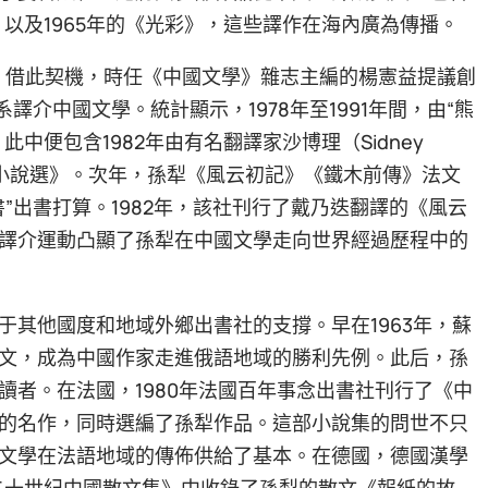
記》以及1965年的《光彩》，這些譯作在海內廣為傳播。
期。借此契機，時任《中國文學》雜志主編的楊憲益提議創
譯介中國文學。統計顯示，1978年至1991年間，由“熊
中便包含1982年由有名翻譯家沙博理（Sidney
孫犁小說選》。次年，孫犁《風云初記》《鐵木前傳》法文
”出書打算。1982年，該社刊行了戴乃迭翻譯的《風云
譯介運動凸顯了孫犁在中國文學走向世界經過歷程中的
于其他國度和地域外鄉出書社的支撐。早在1963年，蘇
文，成為中國作家走進俄語地域的勝利先例。此后，孫
讀者。在法國，1980年法國百年事念出書社刊行了《中
的名作，同時選編了孫犁作品。這部小說集的問世不只
文學在法語地域的傳佈供給了基本。在德國，德國漢學
編選的《二十世紀中國散文集》中收錄了孫犁的散文《報紙的故