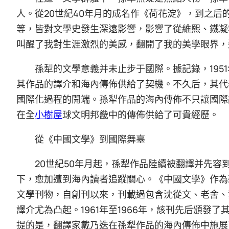
人。從20世紀40年月的成名作《荷花淀》，到之后
等，皆對文學史發生深遠影響，影響了從維熙、鐵凝
叫醒了我對生涯激烈的美感，翻開了我的美學眼界，
孫犁的文學意義并未止步于國際。據記錄，195
其作品的譯介和海內傳佈供給了契機。不久后，其代
國際化過程的開端。孫犁作品的海內傳佈不只讓國際
在全
小樹屋
球文明邦畿中的傳佈供給了可貴經歷。
從《中國文學》到國際舞臺
20世紀50年月起，孫犁作品陸續被翻譯并先
下，愈加遭到海內讀者追蹤關心。《中國文學》作為
文學刊物，自創刊以來，刊載過包含沈從文、老舍、
譯介尤為凸起。1961年至1966年，該刊先后頒
提的是，翻譯家戴乃迭在孫犁作品的海內傳佈中施展