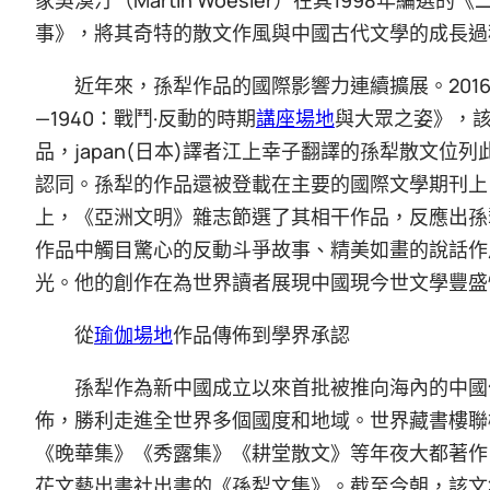
事》，將其奇特的散文作風與中國古代文學的成長過
近年來，孫犁作品的國際影響力連續擴展。201
—1940：戰鬥·反動的時期
講座場地
與大眾之姿》，
品，japan(日本)譯者江上幸子翻譯的孫犁散文位列
認同。孫犁的作品還被登載在主要的國際文學期刊上。
上，《亞洲文明》雜志節選了其相干作品，反應出孫
作品中觸目驚心的反動斗爭故事、精美如畫的說話作
光。他的創作在為世界讀者展現中國現今世文學豐盛
從
瑜伽場地
作品傳佈到學界承認
孫犁作為新中國成立以來首批被推向海內的中國
佈，勝利走進全世界多個國度和地域。世界藏書樓聯
《晚華集》《秀露集》《耕堂散文》等年夜大都著作皆
花文藝出書社出書的《孫犁文集》。截至今朝，該文