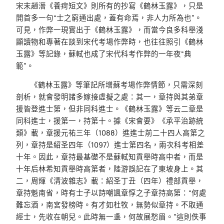
宋末趙溍《養疴短文》則所有的抄寫《鶴林玉露》，只是
開首多一句“士之窮通出處，蓋有命焉，非人力所為也”。
可見，作弊一現實出于《鶴林玉露》，而當今良多科舉淺
顯讀物和專著在談到宋代考場作弊時，也往往照引《鶴林
玉露》等記錄，蘇軾也成了宋代科考作弊的一年夜“典
範”。
《鶴林玉露》等筆記所增蘇考場作弊情節，只需深刻
剖析，就會發明諸多嫁接虛擬之處：其一，章持與其弟章
援皆登進士第，但非同科進士。《鶴林玉露》等云二章是
同科進士，援第一，持第十。據《宋會要》《承平治跡統
類》載，章援元祐三年（1088）進進士前二十四人高第之
列，章持是紹圣四年（1097）進士第四名，兩次科考相差
十年。因此，章持最基礎不是蘇軾知貢舉時高中者，而是
十年后林希知貢舉時高第者，陸游誤記在了東坡身上。其
二，周煇《清波雜志》載：紹圣丁丑（四年）禮部貢舉，
章持魁南省，時有士子以詩嘲諷章惇之子章持高第：“何處
難忘酒，南宮發榜時。有才如杜牧，無勢似章持。不取通
經士，先收在朝兒。此時無一盞，何故展愁眉。”這則佚事