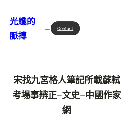
跳
至
光纖的
主
要
Contact
脈搏
內
容
宋找九宮格人筆記所載蘇軾
考場事辨正–文史–中國作家
網