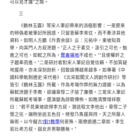
可以見才識”之鵠。
三
《鶴林玉露》等宋人筆記帶來的消極影響：一是歷來
的辨偽者被筆記所困惑，只留意蘇李來往，而不牽涉其他
資料。如明人方鵬《斥責余談》云：元祐中，東坡知貢
舉，向其門人方叔泄題。“正人之于素交，汲引之可也，勉
進之可也，如軾之所為，
聚會場地
不成也。”“且使權奸之
子趨奉而進。”二是研討者對宋人筆記自覺信賴，不加質疑
地援用，亦未深刻剖析，招致誤傳越來越多。如專著《中
國科舉軌制通史·宋代卷》《北宋館閣文人詞創作研討》等
皆引《鶴林玉露》所載，作為考場作弊的無力證據，以為
蘇軾泄題于李廌，卻讓章惇二子撿了廉價。三是宋人筆記
所載蘇軾考場事，還演變為詩歌傳佈。如晚清樊增祥歌
曰：“君不見東坡欲得李方叔，潛送程文李他出。章惇二子
懷之往，端明坐迷五色目。榜發乃雋援與持，天之所廢人
無術。以今擬古
1對1教學
何差殊，兩僚詭遇二章如。李生
若比老方叔，弱女非男聊勝無。”