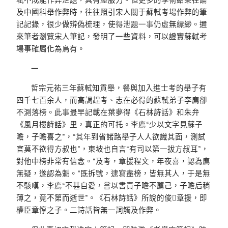
及中國科舉作弊時，往往照引宋人關于蘇軾考場作弊的筆
記記錄，很少做辨偽梳理，使得泄題一事仍虛無縹緲。邇
來筆者瀏覽宋人筆記，發明了一些資料，可以證實蘇軾考
場事確屬化為烏有。
一
哲宗元祐三年蘇軾知貢舉，餐與加入進士考的舉子有
四千七百余人，而高調趕考、志在必得的蘇軾弟子李廌卻
不測落榜。此事最早記載在葉夢得《石林詩話》和朱弁
《風月樓詩話》里，真正的可托。李廌“少以文字見蘇子
瞻，子瞻喜之”，“其年到省諸路舉子人人欲識其面，測試
官莫不欲得方叔也”，東坡也自言“有司以第一拔方叔耳”，
對他中榜非常有信念。“及考，章援程文，年夜喜，認為廌
無疑，遂認為魁。”既拆號，逮寫盡榜，皆無其人，于是無
不駭嘆，李廌“不甚自愛，嘗以書責子瞻不薦己，子瞻后稍
薄之，竟不第而逝世”。《石林詩話》所說的俊章援，即
權臣章惇之子。二詩話皆無一詞觸及作弊。