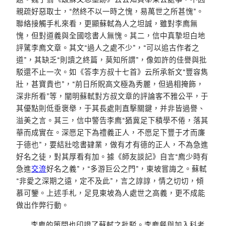
親疏好惡取士，“然終不以一時之愧，易萬世之所甚愧”。
聯絡接觸手札來看，更顯蘇軾為人之坦誠，雖對李廌無
愧，但對道義與全國唸書人無愧。其二，信中真摯坦白地
評騭李廌文章。其文“過人之處不少”，“可以追古作者之
道”，其缺乏“則讀之終篇，莫知所謂”，像如許的佳譽與批
駁還不止一次。如《答李方叔十七首》云所承新文“豐容雋
壯，甚寶貴也”，“前日所貺高文極為秀麗，但過相掩飾，
深非所看”等，闡明蘇軾對方叔文章的評論客不雅公平，于
其優點則低垂褒舉，于其長處則直擊關鍵，并非皆過譽、
溢美之言。其三，信中警告李廌“猶冀足下積學不倦，落其
華而成實在。深愿足下為禮義正人，不愿足下豐于才而廉
于德也”，要結壯唸書肄業，做有才有德的正人，不為急進
好名之徒，對其厚看有加。據《師友談記》自言“廌少時有
急進
交流
好名之義”，“多游巨公之門”，東坡嘗誨之。蘇軾
“非愛之深期之遠，定不及此”，言之諄諄，情之切切，傾
慕可鑒。上述手札，足見東坡為人處世之高義，更不成能
做出作弊行動。
李廌的策問也印證了蘇軾之批駁。李廌餐與加入科考