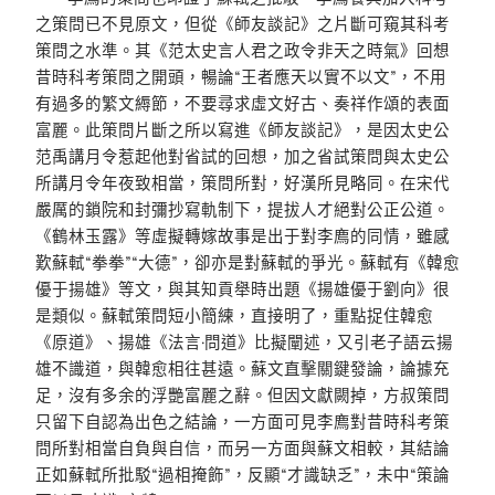
之策問已不見原文，但從《師友談記》之片斷可窺其科考
策問之水準。其《范太史言人君之政令非天之時氣》回想
昔時科考策問之開頭，暢論“王者應天以實不以文”，不用
有過多的繁文縟節，不要尋求虛文好古、奏祥作頌的表面
富麗。此策問片斷之所以寫進《師友談記》，是因太史公
范禹講月令惹起他對省試的回想，加之省試策問與太史公
所講月令年夜致相當，策問所對，好漢所見略同。在宋代
嚴厲的鎖院和封彌抄寫軌制下，提拔人才絕對公正公道。
《鶴林玉露》等虛擬轉嫁故事是出于對李廌的同情，雖感
歎蘇軾“拳拳”“大德”，卻亦是對蘇軾的爭光。蘇軾有《韓愈
優于揚雄》等文，與其知貢舉時出題《揚雄優于劉向》很
是類似。蘇軾策問短小簡練，直接明了，重點捉住韓愈
《原道》、揚雄《法言·問道》比擬闡述，又引老子語云揚
雄不識道，與韓愈相往甚遠。蘇文直擊關鍵發論，論據充
足，沒有多余的浮艷富麗之辭。但因文獻闕掉，方叔策問
只留下自認為出色之結論，一方面可見李廌對昔時科考策
問所對相當自負與自信，而另一方面與蘇文相較，其結論
正如蘇軾所批駁“過相掩飾”，反顯“才識缺乏”，未中“策論