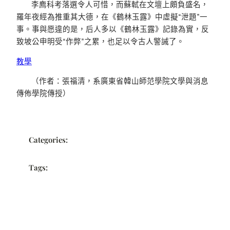
李廌科考落選令人可惜，而蘇軾在文壇上頗負盛名，
羅年夜經為推重其大德，在《鶴林玉露》中虛擬“泄題”一
事。事與愿違的是，后人多以《鶴林玉露》記錄為實，反
致坡公申明受“作弊”之累，也足以令古人警誡了。
教學
（作者：張福清，系廣東省韓山師范學院文學與消息
傳佈學院傳授）
Categories:
Tags: