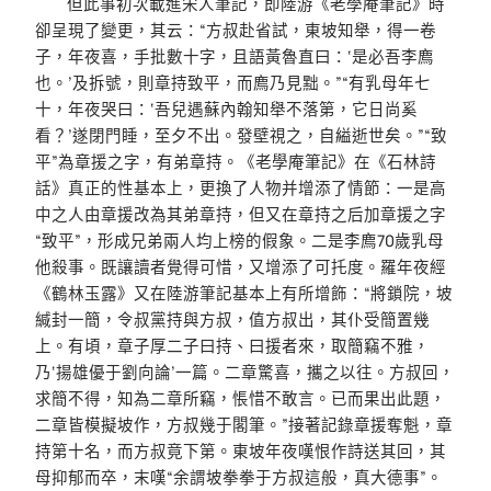
但此事初次載進宋人筆記，即陸游《老學庵筆記》時
卻呈現了變更，其云：“方叔赴省試，東坡知舉，得一卷
子，年夜喜，手批數十字，且語黃魯直曰：‘是必吾李廌
也。’及拆號，則章持致平，而廌乃見黜。”“有乳母年七
十，年夜哭曰：‘吾兒遇蘇內翰知舉不落第，它日尚奚
看？’遂閉門睡，至夕不出。發壁視之，自縊逝世矣。”“致
平”為章援之字，有弟章持。《老學庵筆記》在《石林詩
話》真正的性基本上，更換了人物并增添了情節：一是高
中之人由章援改為其弟章持，但又在章持之后加章援之字
“致平”，形成兄弟兩人均上榜的假象。二是李廌70歲乳母
他殺事。既讓讀者覺得可惜，又增添了可托度。羅年夜經
《鶴林玉露》又在陸游筆記基本上有所增飾：“將鎖院，坡
緘封一簡，令叔黨持與方叔，值方叔出，其仆受簡置幾
上。有頃，章子厚二子曰持、曰援者來，取簡竊不雅，
乃‘揚雄優于劉向論’一篇。二章驚喜，攜之以往。方叔回，
求簡不得，知為二章所竊，悵惜不敢言。已而果出此題，
二章皆模擬坡作，方叔幾于閣筆。”接著記錄章援奪魁，章
持第十名，而方叔竟下第。東坡年夜嘆恨作詩送其回，其
母抑郁而卒，末嘆“余謂坡拳拳于方叔這般，真大德事”。