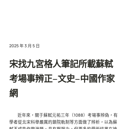
2025 年 3 月 5 日
宋找九宮格人筆記所載蘇軾
考場事辨正–文史–中國作家
網
近年來，關于蘇軾元祐三年（1088）考場事辨偽，有
學者從北宋科舉嚴厲的鎖院軌制等方面做了辨析，以為蘇
軾不成能作弊泄題，具有壓服力。但更多的學術結果在論