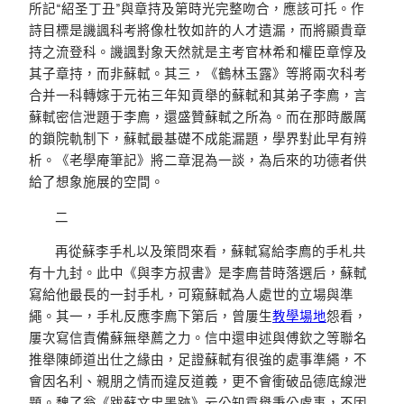
所記“紹圣丁丑”與章持及第時光完整吻合，應該可托。作
詩目標是譏諷科考將像杜牧如許的人才遺漏，而將顯貴章
持之流登科。譏諷對象天然就是主考官林希和權臣章惇及
其子章持，而非蘇軾。其三，《鶴林玉露》等將兩次科考
合并一科轉嫁于元祐三年知貢舉的蘇軾和其弟子李廌，言
蘇軾密信泄題于李廌，還盛贊蘇軾之所為。而在那時嚴厲
的鎖院軌制下，蘇軾最基礎不成能漏題，學界對此早有辨
析。《老學庵筆記》將二章混為一談，為后來的功德者供
給了想象施展的空間。
二
再從蘇李手札以及策問來看，蘇軾寫給李廌的手札共
有十九封。此中《與李方叔書》是李廌昔時落選后，蘇軾
寫給他最長的一封手札，可窺蘇軾為人處世的立場與準
繩。其一，手札反應李廌下第后，曾屢生
教學場地
怨看，
屢次寫信責備蘇無舉薦之力。信中還申述與傅欽之等聯名
推舉陳師道出仕之緣由，足證蘇軾有很強的處事準繩，不
會因名利、親朋之情而違反道義，更不會衝破品德底線泄
題。魏了翁《跋蘇文忠墨跡》云公知貢舉秉公處事，不因