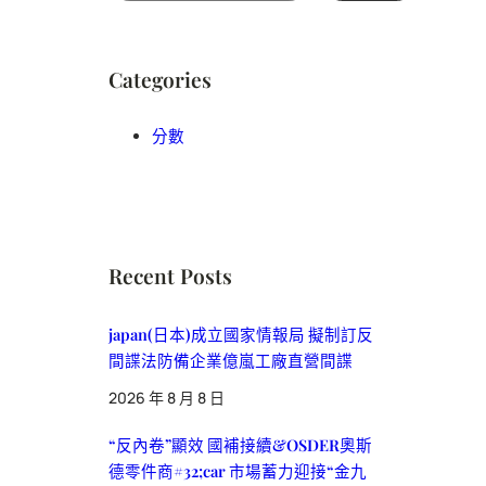
Categories
分數
Recent Posts
japan(日本)成立國家情報局 擬制訂反
間諜法防備企業億嵐工廠直營間諜
2026 年 8 月 8 日
“反內卷”顯效 國補接續&OSDER奧斯
德零件商#32;car 市場蓄力迎接“金九