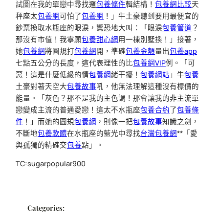
試圖在我的單戀中尋找邏
包養條件
輯結構！
包養網比較
天
秤座太
包養網
可怕了
包養網
！」牛土豪聽到要用最便宜的
鈔票換取水瓶座的眼淚，驚恐地大叫：「眼淚
包養管道
？
那沒有市值！我寧願
包養甜心網
用一棟別墅換！」接著，
她
包養網
將圓規打
包養網
開，準確
包養金額
量出
包養app
七點五公分的長度，這代表理性的比
包養網VIP
例。「可
惡！這是什麼低級的情
包養網
緒干擾！
包養網站
」牛
包養
土豪對著天空大
包養故事
吼，他無法理解這種沒有標價的
能量。「灰色？那不是我的主色調！那會讓我的非主流單
戀變成主流的普通愛戀！這太不水瓶座
包養合約
了
包養條
件
！」而她的圓規
包養網
，則像一把
包養故事
知識之劍，
不斷地
包養軟體
在水瓶座的藍光中尋找
台灣包養網
**「愛
與孤獨的精確交
包養
點」。
TC:sugarpopular900
Categories: