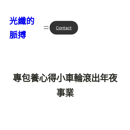
跳
至
光纖的
主
要
Contact
脈搏
內
容
專包養心得小車輪滾出年夜
事業