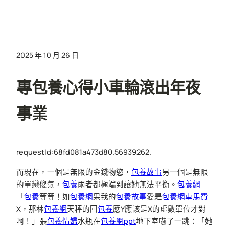
2025 年 10 月 26 日
專包養心得小車輪滾出年夜
事業
requestId:68fd081a473d80.56939262.
而現在，一個是無限的金錢物慾，
包養故事
另一個是無限
的單戀傻氣，
包養
兩者都極端到讓她無法平衡。
包養網
「
包養
等等！如
包養網
果我的
包養故事
愛是
包養網車馬費
X，那林
包養網
天秤的回
包養
應Y應該是X的虛數單位才對
啊！」張
包養情婦
水瓶在
包養網ppt
地下室嚇了一跳：「她