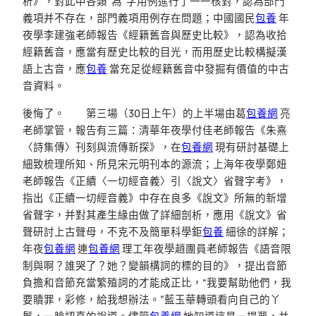
析》，對此中各類“為”字用例進行了一一核對，認為部門
義項并不存在，部門義項用例存在問題；中國國民
包養
年
夜學李建強老師報告《經籍舊音與歷史比較》，認為收拾
經籍舊音，應當有歷史比較的目光，而用歷史比較構擬漢
語上古音，應
包養
當充足從經籍舊音中發掘有價值的中古
音資料。
後悔了。 第三場（30日上午）的上半場由葛
包養網
亮
老師掌管，報告有三篇：清華年夜學付佳老師報告《朱熹
〈詩集傳〉刊刻與流傳新探》，在
包養網
現有研討基礎上
細致梳理所知、所見宋元明刊本的源流；上海年夜學鄭妞
老師報告《正續〈一切經音義〉引〈說文〉省聲字考》，
指出《正續一切經音義》中存在良多《說文》所無的新增
省聲字，并對其產生緣由做了詳細剖析，應用《說文》省
聲研討上古聲母，不克不及簡單科學鉅
包養
細徐的詳解；
年夜
包養網
連
包養網
理工年夜學趙團員老師報告《語音限
制與啊？誰哭了？她？變韻構詞的標的目的》，提出音節
負擔和音節充當繁殖詞的才能成正比，“我要幫助他們，我
要贖罪，彩修，給我想辦法。”藍玉華轉頭看向自己的丫