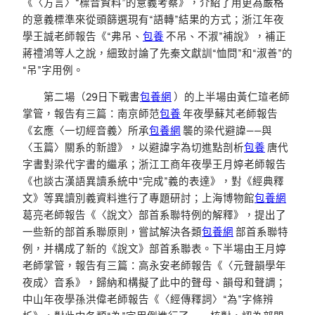
《〈方言〉“標音資料”的意義考察》，介紹了用更為嚴格
的意義標準來從頭篩選現有“語轉”結果的方式；浙江年夜
學王誠老師報告《“弗吊、
包養
不吊、不淑”補說》，補正
蔣禮鴻等人之說，細致討論了先秦文獻訓“恤問”和“淑善”的
“吊”字用例。
第二場（29日下戰書
包養網
）的上半場由黃仁瑄老師
掌管，報告有三篇：南京師范
包養
年夜學蘇芃老師報告
《玄應〈一切經音義〉所承
包養網
襲的梁代避諱——與
〈玉篇〉關系的新證》，以避諱字為切進點剖析
包養
唐代
字書對梁代字書的繼承；浙江工商年夜學王月婷老師報告
《也談古漢語異讀系統中“完成”義的表達》，對《經典釋
文》等異讀別義資料進行了專題研討；上海博物館
包養網
葛亮老師報告《〈說文〉部首系聯特例的解釋》，提出了
一些新的部首系聯原則，嘗試解決各類
包養網
部首系聯特
例，并構成了新的《說文》部首系聯表。下半場由王月婷
老師掌管，報告有三篇：高永安老師報告《〈元聲韻學年
夜成〉音系》，歸納和構擬了此中的聲母、韻母和聲調；
中山年夜學孫洪偉老師報告《〈經傳釋詞〉“為”字條辨