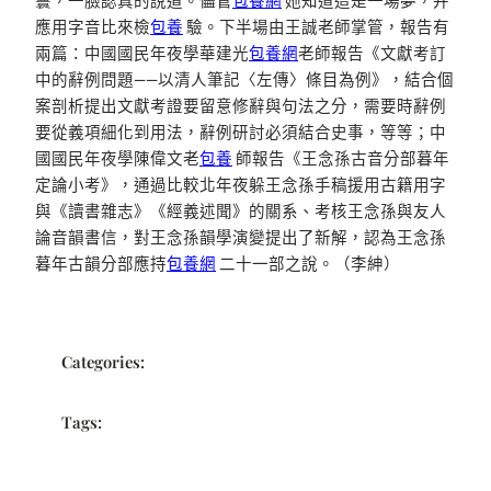
鬟，一臉認真的說道。儘管
包養網
她知道這是一場夢，并
應用字音比來檢
包養
驗。下半場由王誠老師掌管，報告有
兩篇：中國國民年夜學華建光
包養網
老師報告《文獻考訂
中的辭例問題——以清人筆記〈左傳〉條目為例》，結合個
案剖析提出文獻考證要留意修辭與句法之分，需要時辭例
要從義項細化到用法，辭例研討必須結合史事，等等；中
國國民年夜學陳偉文老
包養
師報告《王念孫古音分部暮年
定論小考》，通過比較北年夜躲王念孫手稿援用古籍用字
與《讀書雜志》《經義述聞》的關系、考核王念孫與友人
論音韻書信，對王念孫韻學演變提出了新解，認為王念孫
暮年古韻分部應持
包養網
二十一部之說。（李紳）
Categories:
Tags: