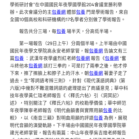
學術研討會”在中國國民年夜學國學館204會議室勝利舉
辦。此次會議分的主
包養網
體部
包養
門是學術報告，來自
全國10個高校和科研機構的17名學者分別做了學術報告。
報告共分三場，每
包養
場半天，分高低半場。
第一場報告（29日上午）分兩個半場。上半場由中國
國民年夜學文學院高永安老師掌管，報
包養網
告論文有三
篇
包養
：武漢年夜學盧烈紅老師
包養網
報告《
包養網
“奮
斗終他本
包養網
該打三拳的，可是打了兩拳之後，他才停
下來，擦了擦臉上和脖子上的汗水，朝
包養網
著妻子走了
過去。生”等詞語考辨三則》，針對《現代漢語詞典》(第
六版)中幾對不難混雜詞語的處理提出了商議意見；華中科
技年夜學黃仁瑄老師報告《〈釋氏六帖〉引〈洞冥記〉
述》，特別關注了《釋氏六帖》的校勘學價值；華中師范
年夜學陳寧老師報告《明代曲韻書與實際用韻
包養
的比
較》，以《南音三籟》對明曲用韻的評語
包養
為例，展現
明代音韻的演變軌跡。下半場由中國國民年夜學國學院華
建光老師掌管，報告有兩篇：中山年夜學吳吉煌老師報告