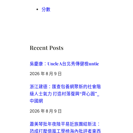
分數
Recent Posts
吳慶康：Uncle A台北秀傳健檢untie
2026 年 8 月 9 日
浙江建德：匯查包養網聚新的社會階
級人士氣力 打造村落復興“齊心圓”_
中國網
2026 年 8 月 9 日
蕭美琴批年夜陸平易近族團結新法：
恐成打壓億嵐工學椅海內批評者東西