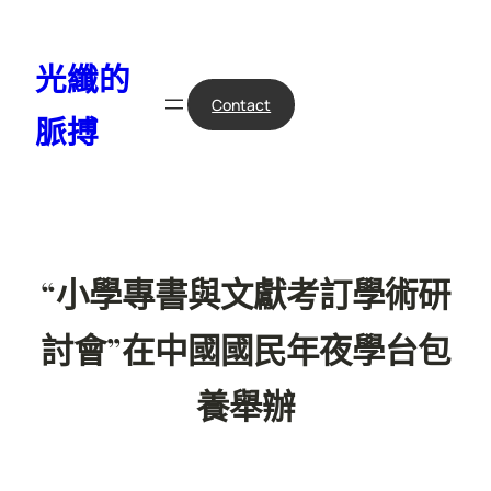
跳
至
光纖的
主
要
Contact
脈搏
內
容
“小學專書與文獻考訂學術研
討會”在中國國民年夜學台包
養舉辦