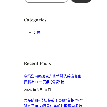
尋
Categories
分數
Recent Posts
臺灣澎湖縣長陳光秀傳醫院勞檢復重
摔腦出血 一度無心跳呼吸
2026 年 8 月 10 日
暫時晴和≠放松警戒！臺風“韋帕”隔空
降水已JIUYI俱意住宅設計致廣東多地