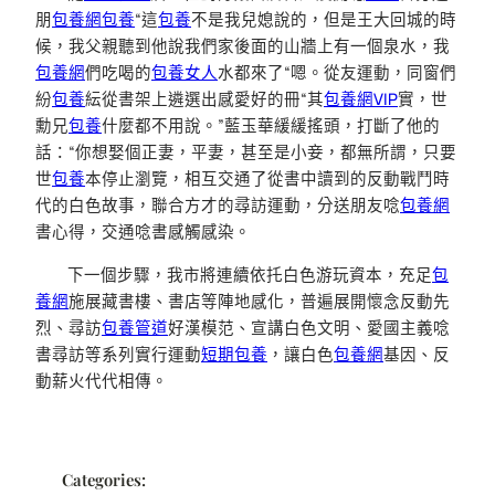
朋
包養網
包養
“這
包養
不是我兒媳說的，但是王大回城的時
候，我父親聽到他說我們家後面的山牆上有一個泉水，我
包養網
們吃喝的
包養女人
水都來了“嗯。從友運動，同窗們
紛
包養
紜從書架上遴選出感愛好的冊“其
包養網VIP
實，世
勳兄
包養
什麼都不用說。”藍玉華緩緩搖頭，打斷了他的
話：“你想娶個正妻，平妻，甚至是小妾，都無所謂，只要
世
包養
本停止瀏覽，相互交通了從書中讀到的反動戰鬥時
代的白色故事，聯合方才的尋訪運動，分送朋友唸
包養網
書心得，交通唸書感觸感染。
下一個步驟，我市將連續依托白色游玩資本，充足
包
養網
施展藏書樓、書店等陣地感化，普遍展開懷念反動先
烈、尋訪
包養管道
好漢模范、宣講白色文明、愛國主義唸
書尋訪等系列實行運動
短期包養
，讓白色
包養網
基因、反
動薪火代代相傳。
Categories: