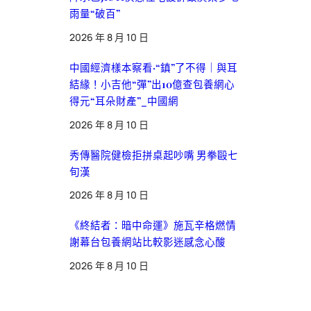
雨量“破百”
2026 年 8 月 10 日
中國經濟樣本察看·“鎮”了不得｜與耳
結緣！小吉他“彈”出10億查包養網心
得元“耳朵財產”_中國網
2026 年 8 月 10 日
秀傳醫院健檢拒拼桌起吵嘴 男拳毆七
旬漢
2026 年 8 月 10 日
《終結者：暗中命運》施瓦辛格燃情
謝幕台包養網站比較影迷感念心酸
2026 年 8 月 10 日