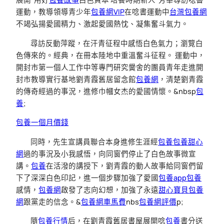
運動，教導領導青少年
包養網VIP
在唸書運動中
台灣包養網
不竭弘揚愛國精力、激起愛國熱忱、凝集奮斗氣力。
尋訪反動萍蹤，在汗青征程中感悟白色氣力；瀏覽白
色傳來的。經典，在冊本陸地中重溫奮斗征程。 運動中，
開封市第一個人工作中等專門研究黌舍的團員青年走進開
封市教導實行基地劉青霞舊居留念館
包養網
，清楚劉青霞
的傳奇經過的事況，進修巾幗女杰的愛國情懷。&nbsp
包
養
;
包養一個月價錢
同時，先生宣講員聯合本身進修生涯經
包養
包養甜心
網
過的事況及小我感悟，向同窗們停止了白色故事微宣
講。
包養
在活潑的講授下，劉青霞的動人故事給同窗們留
下了深深白色印記，進一個步驟加強了愛國
包養app
包養
感情，
包養網
啟發了志向幻想，加強了永遠
甜心寶貝包養
網
跟黨走的信念。&
包養網車馬費
nbs
包養網評價
p;
隨
包養行情
后，在劉青霞舊居書屋展開唸
包養
書分送