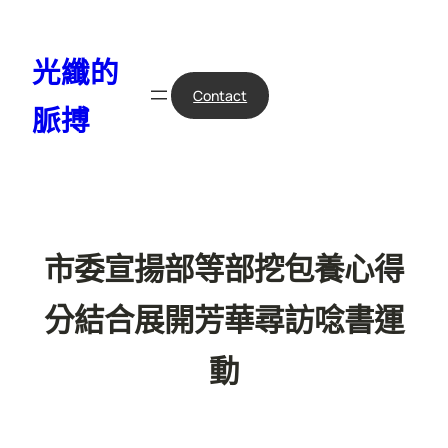
跳
至
光纖的
主
要
Contact
脈搏
內
容
市委宣揚部等部挖包養心得
分結合展開芳華尋訪唸書運
動