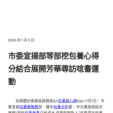
2024 年 1 月 5 日
市委宣揚部等部挖包養心得
分結合展開芳華尋訪唸書運
動
全媒體記者劉延超報道&n
包養甜心網
bsp;11月1日，市
委宣揚
包養網推薦
部、團市
包養合約
委、市文廣旅局結合
展開“用好
包養故事
白色資本 培養時期新人”芳華尋訪唸書