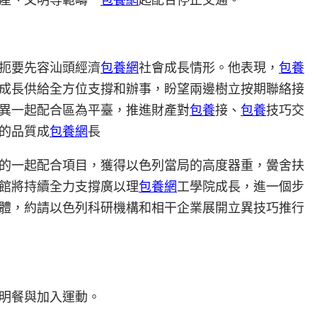
扼要先容汕頭經濟
包養網
社會成長情形。他表現，
包養
成長供給全方位支撐和辦事，盼望兩邊樹立按期聯絡接
異一起配合區為平臺，推進財產對
包養
接、
包養
技巧交
的品質成
包養網
長
的一起配合項目，獲得以色列當局的高度器重，黌舍扶
館將持續全力支撐廣以理
包養網
工學院成長，進一個步
體，約請以色列科研機構和相干企業展開立異技巧推行
明餐與加入運動。