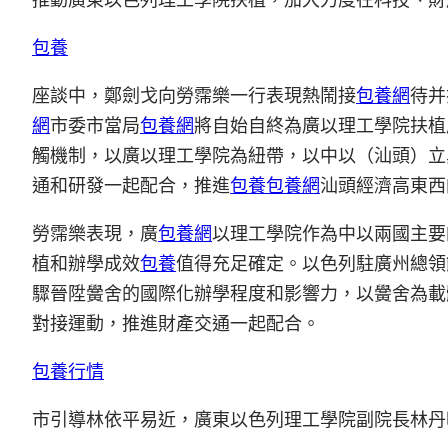
包養
座談中，鄭劍戈向勞霈樂一行表現熱鬧接
包養網
待并
網
市委市當局
包養網
將自始自終為廣以理工學院扶植
觸機制，以廣以理工學院為紐帶，以中以（汕頭）立
通和研發一起配合，推進
包養
包養網
汕頭經濟高東西
勞霈樂表現，廣
包養網
以理工學院作為中以兩國主要
植和辦學成效
包養
值得充足確定。以色列駐廣州總領
驟晉陞黌舍的國際化辦學程度和影響力，以黌舍為載
對接運動，推進財產交通一起配合。
包養行情
市引導林依平易近，廣東以色列理工學院副院長林丹