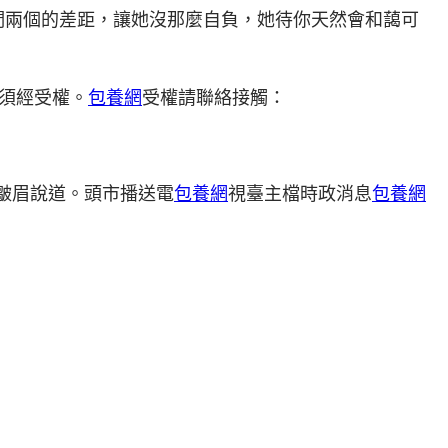
們兩個的差距，讓她沒那麼自負，她待你天然會和藹可
須經受權。
包養網
受權請聯絡接觸：
皺眉說道。頭市播送電
包養網
視臺主檔時政消息
包養網