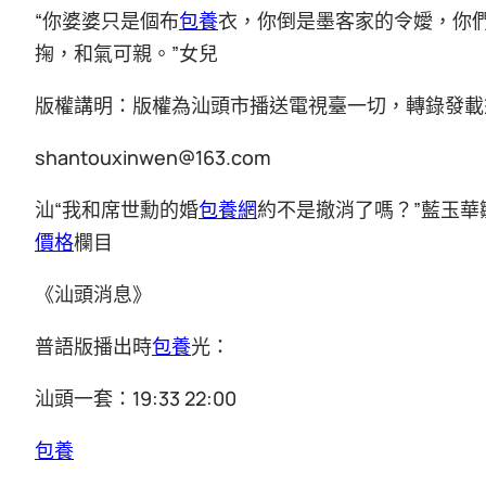
“你婆婆只是個布
包養
衣，你倒是墨客家的令嬡，你
掬，和氣可親。”女兒
版權講明：版權為汕頭市播送電視臺一切，轉錄發載
shantouxinwen@163.com
汕“我和席世勳的婚
包養網
約不是撤消了嗎？”藍玉華
價格
欄目
《汕頭消息》
普語版播出時
包養
光：
汕頭一套：19:33 22:00
包養