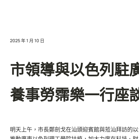
2025 年 1 月 10 日
市領導與以色列駐
養事勞霈樂一行座
明天上午，市長鄭劍戈在汕頭迎賓館與蒞汕拜訪的以
推動廣東以色列理工學院扶植，加大力度在科技、財