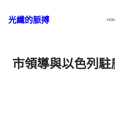
跳
至
光纖的脈搏
HO
主
要
內
容
市領導與以色列駐