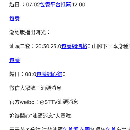
越日 ：07:02
包養平台推薦
12:00
包養
潮語版播出時光：
汕頭二套：20:30 23:0
包養網價格
0 山腳下，本身種
包養
越日：08:0
包養網心得
0
微信大眾號：汕頭消息
官方weibo：@STTV汕頭消息
追蹤關心“汕頭消息”大眾號
天天花 3 分鐘 清楚汕頭
包養網 花園
各項年
包養
夜事