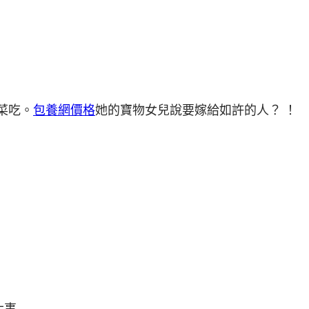
菜吃。
包養網價格
她的寶物女兒說要嫁給如許的人？ ！
大事