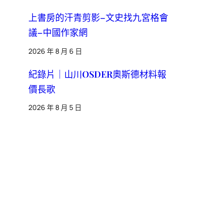
上書房的汗青剪影–文史找九宮格會
議–中國作家網
2026 年 8 月 6 日
紀錄片｜山川OSDER奧斯德材料報
價長歌
2026 年 8 月 5 日