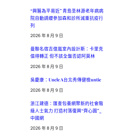
“興醫為平易近” 青島圣林源老年病病
院自動請纓參加森和診所減重抗疫行
列
2026 年 8 月 9 日
曼聯名宿吉億嵐室內設計斯：卡里克
值得轉正 但不該全盤否認阿莫林
2026 年 8 月 9 日
吳慶康：Uncle A台北秀傳健檢untie
2026 年 8 月 9 日
浙江建德：匯查包養網聚新的社會階
級人士氣力 打造村落復興“齊心圓”_
中國網
2026 年 8 月 9 日