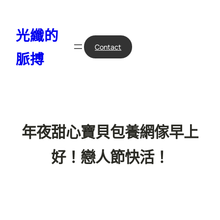
跳
至
光纖的
主
要
Contact
脈搏
內
容
年夜甜心寶貝包養網傢早上
好！戀人節快活！