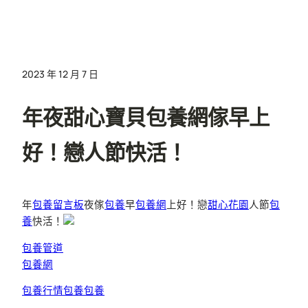
2023 年 12 月 7 日
年夜甜心寶貝包養網傢早上
好！戀人節快活！
年
包養留言板
夜傢
包養
早
包養網
上好！戀
甜心花園
人節
包
養
快活！
包養管道
包養網
包養行情
包養
包養