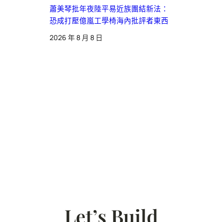
蕭美琴批年夜陸平易近族團結新法：
恐成打壓億嵐工學椅海內批評者東西
2026 年 8 月 8 日
Let’s Build