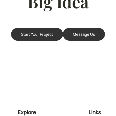
Big Idea
Start Your Project
Message Us
Explore
Links