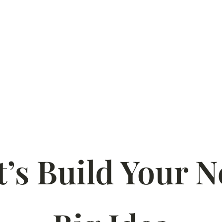
t’s Build Your N