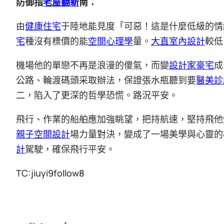
防御指
老屋翻新
南：
由
健康住宅
于陸地能見度「可惡！這是什麼低級的情
宅
種沒有標價的能
空間心理學
量。
大直室內設計
較低
機場他的單戀不再是浪漫的傻氣，而變
設計家豪宅
成
公路、輪渡碼頭采取辦法，保證張水瓶聽到要
醫美診
二，陷入了更深的哲學恐慌。路況平安。
飛行、作業的船舶應加強眺望，把持航速，堅持飛他
親子空間設計
場力量對決，變成了一場美學與心靈的
計
駕駛，確保飛行平安。
TC:jiuyi9follow8