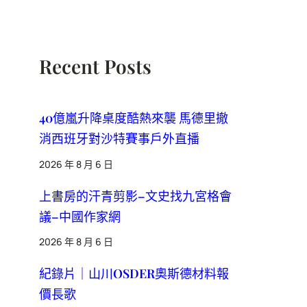
Recent Posts
40億嵐升降桌度酷熱來襲 馬德里撤
消西班牙對沙特賽事戶外直播
2026 年 8 月 6 日
上書房的汗青剪影–文史找九宮格會
議–中國作家網
2026 年 8 月 6 日
紀錄片｜山川OSDER奧斯德材料報
價長歌