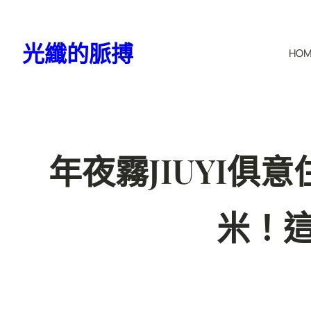
跳
至
光纖的脈搏
HO
主
要
內
容
年夜霧JIUYI俱
米！