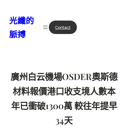
跳
至
光纖的
主
要
Contact
脈搏
內
容
廣州白云機場OSDER奧斯德
材料報價港口收支境人數本
年已衝破1300萬 較往年提早
34天