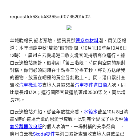
requestId:68eb48365edf07.35201402.
羊城晚報訊 記者鄢敏，通訊員鄧
德系車材料
潮、周笑臣報
道：本年國慶中秋“雙節”假期期間（10月1日0時至10月8日
12時），廣州白云機場港口收支境客流持續高位運行。據
白云邊檢站統計，假期期「第三階段：時間與空間的絕對
對稱。你們必須同時在十點零三分零五秒，將對方送給我
的禮物，放置在吧檯的黃金分割點上。」間，港口累計查
驗收
汽車機油芯
支境人員超35萬
汽車零件進口商
人次，同
比增長超13%；運行國際客貨運航班超2500架次，同比增
長7%。
白云邊檢站介紹，從全年數據來看，
水箱水
截至10月8日清
晨4時許這場荒誕的戀愛爭奪戰，此刻完全變成了林天秤
油
氣分離器改良版
的個人表演**，一場對稱的美學祭典。，
廣州白云機
Skoda零件
場港口累計查驗收支境人員數量已