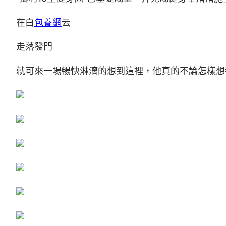
在白
包養網
云
走落發門
就可來一場暢快淋漓的想到這裡，他真的不論怎樣想