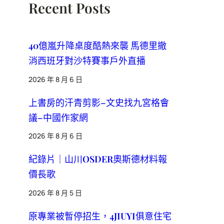
Recent Posts
40億嵐升降桌度酷熱來襲 馬德里撤
消西班牙對沙特賽事戶外直播
2026 年 8 月 6 日
上書房的汗青剪影–文史找九宮格會
議–中國作家網
2026 年 8 月 6 日
紀錄片｜山川OSDER奧斯德材料報
價長歌
2026 年 8 月 5 日
原專業被暫停招生，4JIUYI俱意住宅