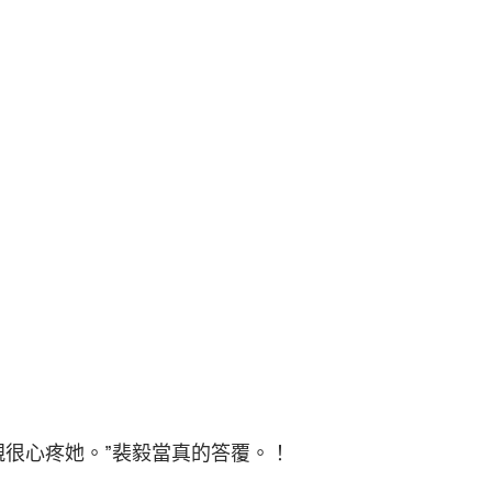
親很心疼她。”裴毅當真的答覆。！