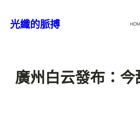
跳
至
光纖的脈搏
HO
主
要
內
容
廣州白云發布：今