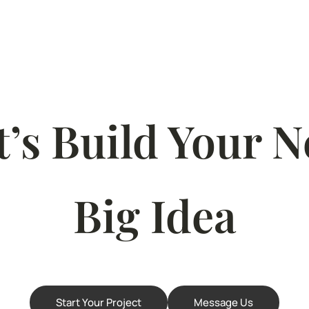
t’s Build Your N
Big Idea
Start Your Project
Message Us